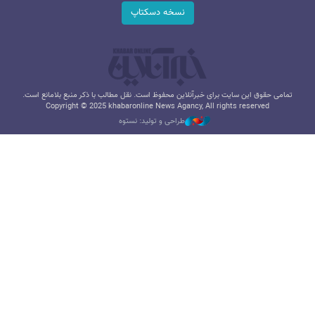
نسخه دسکتاپ
تمامی حقوق این سایت برای خبرآنلاین محفوظ است. نقل مطالب با ذکر منبع بلامانع است.
Copyright © 2025 khabaronline News Agancy, All rights reserved
طراحی و تولید: نستوه