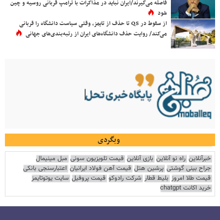
فاصله می‌گیرند/ایران نباید در مذاکرات با ترامپ قربانی روسیه و چین
شود
از سقوط در QS تا حذف از تایمز، وقتی سیاست دانشگاه را قربانی
می‌کند/ روایت حذف دانشگاه‌های ایران از رتبه‌بندی‌های جهانی
وبگردی
خبرآنلاین
راه نو آنلاین
بازی آنلاین
قیمت تلویزیون سونی
مبل مینیمال
جراح بینی گوشتی
پرشین هتل
قیمت آهن فولاد ایرانیان
اعتبارسنجی بانکی
قیمت طلا امروز
بلیط قطار
شرکت رادوکو
قیمت پروفیل
سایت یوتوتایمز
خرید اکانت chatgpt