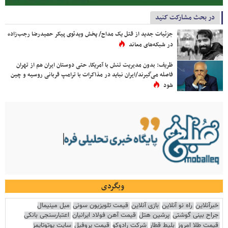
در بحث مشارکت کنید
جزئیات جدید از قتل یک مداح/ پخش ویدئوی پیکر حمیدرضا رجب‌زاده
در شبکه‌های معاند
ظریف: بدون مدیریت تنش با آمریکا، حتی دوستان ایران هم از تهران
فاصله می‌گیرند/ایران نباید در مذاکرات با ترامپ قربانی روسیه و چین
شود
وبگردی
خبرآنلاین
راه نو آنلاین
بازی آنلاین
قیمت تلویزیون سونی
مبل مینیمال
جراح بینی گوشتی
پرشین هتل
قیمت آهن فولاد ایرانیان
اعتبارسنجی بانکی
قیمت طلا امروز
بلیط قطار
شرکت رادوکو
قیمت پروفیل
سایت یوتوتایمز