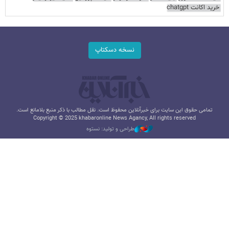
خرید اکانت chatgpt
نسخه دسکتاپ
تمامی حقوق این سایت برای خبرآنلاین محفوظ است. نقل مطالب با ذکر منبع بلامانع است.
Copyright © 2025 khabaronline News Agancy, All rights reserved
طراحی و تولید: نستوه