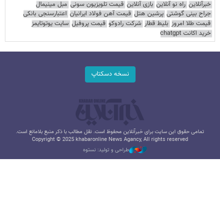
خبرآنلاین
راه نو آنلاین
بازی آنلاین
قیمت تلویزیون سونی
مبل مینیمال
جراح بینی گوشتی
پرشین هتل
قیمت آهن فولاد ایرانیان
اعتبارسنجی بانکی
قیمت طلا امروز
بلیط قطار
شرکت رادوکو
قیمت پروفیل
سایت یوتوتایمز
خرید اکانت chatgpt
نسخه دسکتاپ
تمامی حقوق این سایت برای خبرآنلاین محفوظ است. نقل مطالب با ذکر منبع بلامانع است.
Copyright © 2025 khabaronline News Agancy, All rights reserved
طراحی و تولید: نستوه