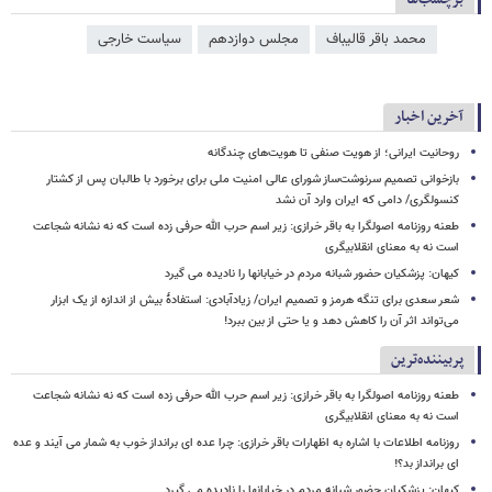
محمد باقر قالیباف
مجلس دوازدهم
سیاست خارجی
آخرین اخبار
روحانیت ایرانی؛ از هویت صنفی تا هویت‌های چندگانه
بازخوانی تصمیم سرنوشت‌ساز شورای عالی امنیت ملی برای برخورد با طالبان پس از کشتار
کنسولگری/ دامی که ایران وارد آن نشد
طعنه روزنامه اصولگرا به باقر خرازی: زیر اسم حرب الله حرفی زده است که نه نشانه شجاعت
است نه به معنای انقلابیگری
کیهان: پزشکیان حضور شبانه مردم در خیابانها را نادیده می گیرد
شعر سعدی برای تنگه هرمز و تصمیم ایران/ زیادآبادی: استفادهٔ بیش از اندازه از یک ابزار
می‌تواند اثر آن را کاهش دهد و یا حتی از بین ببرد!
پربیننده‌ترین
طعنه روزنامه اصولگرا به باقر خرازی: زیر اسم حرب الله حرفی زده است که نه نشانه شجاعت
است نه به معنای انقلابیگری
روزنامه اطلاعات با اشاره به اظهارات باقر خرازی: چرا عده ای برانداز خوب به شمار می آیند و عده
ای برانداز بد؟!
کیهان: پزشکیان حضور شبانه مردم در خیابانها را نادیده می گیرد