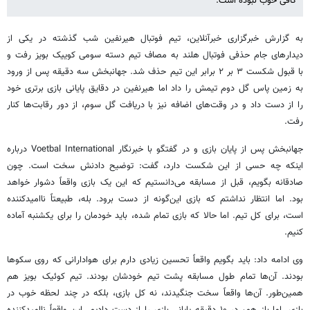
کافی خوب نبوده است.
به گزارش خبرگزاری خبرآنلاین، تیم فوتبال هیرنفین شب گذشته در یکی از
دیدارهای جام حذفی فوتبال هلند به مصاف تیم دسته سومی کوییک بویز رفت و
با قبول شکست ۳ بر ۲ برابر این تیم حذف شد. جهانبخش سه دقیقه پس از ورود
به زمین پاس گل دوم تیمش را داد اما هیرنفین در دقایق پایانی بازی برتری خود
را از دست داد و در وقت‌های اضافه نیز با دریافت گل سوم، از دور رقابت‌ها کنار
رفت.
جهانبخش پس از پایان بازی و در گفتگو با خبرنگار Voetbal International درباره
اینکه چه حسی از این شکست دارد، گفت: توضیح دادنش سخت است. چون
صادقانه بگویم، قبل از مسابقه می‌دانستیم که این یک بازی واقعاً دشوار خواهد
بود. اما انتظار نداشتم که بازی این‌گونه از دست برود. بله، طبیعتاً ناامیدکننده
است، برای کل تیم. اما حالا که بازی تمام شده، باید خودمان را برای یکشنبه آماده
کنیم.
وی ادامه داد: باید بگویم واقعاً تحسین زیادی دارم برای هوادارانی که روی سکوها
بودند. آن‌ها تمام طول مسابقه پشت تیم خودشان بودند. تیم کوئیک بویز هم
همین‌طور. آن‌ها واقعاً سخت جنگیدند، نه کل بازی، بلکه در چند لحظه خوب در
بازی. اما باز هم، در ۱۰ دقیقه پایانی بازی را از دست دادیم. این واقعاً ناامیدکننده