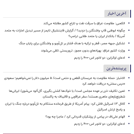
آخرین اخبار
الکعبی: مقاومت عراق با سرقت نفت و تاراج کشور مقابله می‌کند
چگونه ابوظبی قاپ واشنگتن را دزدید؟ / گزارش فایننشیال تایمز از مسیر تبدیل امارات به متحد
آمریکا / بانکدار ایران یا متحد طلایی ترامپ؟
تشکیل جبهه‌ مصر، قطر و ترکیه با هدف فشار بر تل‌آویو و واشنگتن برای پایان جنگ
وزارت کشور عراق: پهپادهای بدون مجوز، تروریستی تلقی می‌شوند
ادعای اوکراین: دو لانچر اس-۴۰۰ را زدیم
پربیننده‌ترین
الاخبار: حمله مقاومت به عربستان قطعی و حتمی است/ ۵ میلیون دلار را نمی‌خواهیم؛ سعودی
«درس سختی» دریافت خواهد کرد
تعین تکلیف خزر بر عهده مجلس است/ با خوک‌ها کشتی بگیری، گل‌آلود می‌شوی/ ایرانی‌ها
شطرنج‌بازهای ماهری هستند/ سفر عراقچی و قالیباف به پاکستان
کانال ۱۳ اسرائیل فاش کرد: پیام آمریکا از طریق فرمانده سنتکام به تل‌آویو درباره جنگ با ایران
و پاسخ ارتش اسرائیل
الهام علی‌اف در پیامی از پزشکیان قدردانی کرد / ماجرا چه بود؟
ادعای اوکراین: دو لانچر اس-۴۰۰ را زدیم