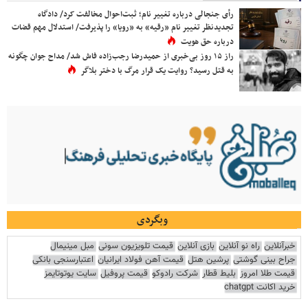
رأی جنجالی درباره تغییر نام؛ ثبت‌احوال مخالفت کرد/ دادگاه
تجدیدنظر تغییر نام «رقیه» به «رویا» را پذیرفت/ استدلال مهم قضات
درباره حق هویت
راز ۱۵ روز بی‌خبری از حمیدرضا رجب‌زاده فاش شد/ مداح جوان چگونه
به قتل رسید؟ روایت یک قرار مرگ با دختر بلاگر
وبگردی
خبرآنلاین
راه نو آنلاین
بازی آنلاین
قیمت تلویزیون سونی
مبل مینیمال
جراح بینی گوشتی
پرشین هتل
قیمت آهن فولاد ایرانیان
اعتبارسنجی بانکی
قیمت طلا امروز
بلیط قطار
شرکت رادوکو
قیمت پروفیل
سایت یوتوتایمز
خرید اکانت chatgpt