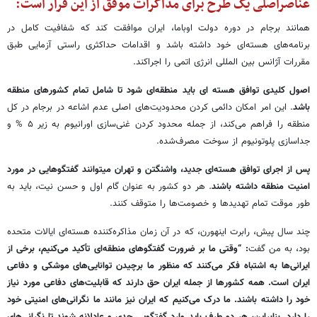
عناصراصلی یک طرح برای مذاکرات موفق از این قرار است:
همانند برجام در دوره دولت اوباما، ایران موافقت کند که شفافیت کامل در
برنامه‌های هسته‌ای خود داشته باشد و اقدامات حداکثری راستی آزمایی طبق
مقررات آژانس بین المللی انرژی اتمی را اجراکند.
اصول کلیدی توافق هسته ای باید منطقه‌ای شود تا شامل تمام کشورهای منطقه
باشد
. این امر امکان دائمی کردن محدودیت‌های اصلی عدم اشاعه در برجام در کل
منطقه را فراهم می‌کند، از جمله محدود کردن غنی‌سازی اورانیوم به زیر ۵ % و
جداسازی پلوتونیوم از سوخت مصرف‌شده.
پس از اجرای توافق هسته‌ای جدید، واشنگتن و تهران میتوانند گفتگوهایی در مورد
امنیت منطقه داشته باشند
. هر دو کشور به عنوان گام اول و حسن نیت، باید به
طور موقت تمام تهدیدها و خصومت‌ها را متوقف کنند.
چند سال پیش، رابرت اینهورن، که در آن زمان مذاکره‌کننده هسته‌ای ایالات متحده
بود، به من گفت
: “وقتی ما بر ضرورت گفتگوهای منطقه‌ای تأکید می‌کنیم، برخی از
ایرانی‌ها به اشتباه فکر می‌کنند که منظور ما برچیدن توانایی‌های موشکی و دفاعی
ایران است. همه کشورها از جمله ایران حق دارند که قابلیت‌های دفاعی مورد نیاز
خود را داشته باشند. ما درک می‌کنیم که ایران نیز مانند ما نگرانی‌های امنیتی خود
را دارد. بنابراین، هر دو طرف باید وارد گفتگویی جدی و عادلانه شوند تا نگرانی‌های