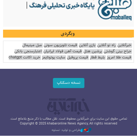
وبگردی
خبرآنلاین
راه نو آنلاین
بازی آنلاین
قیمت تلویزیون سونی
مبل مینیمال
جراح بینی گوشتی
پرشین هتل
قیمت آهن فولاد ایرانیان
اعتبارسنجی بانکی
قیمت طلا امروز
بلیط قطار
قیمت پروفیل
سایت یوتوتایمز
خرید اکانت chatgpt
نسخه دسکتاپ
تمامی حقوق این سایت برای خبرآنلاین محفوظ است. نقل مطالب با ذکر منبع بلامانع است.
Copyright © 2025 khabaronline News Agancy, All rights reserved
طراحی و تولید: نستوه