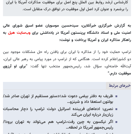
کارشناس ارشد روابط بین الملل پنج اصل برای موفقیت مذاکرات آمریکا با ایران
را برشمرد و عنوان کرد اصل اول موفقیت در توافق درک متقابل است.
به گزارش خبرگزاری خبرآنلاین، سیدحسین موسویان عضو اسبق شورای عالی
امنیت ملی و استاد دانشگاه پرینستون آمریکا در یادداشتی برای
وب‌سایت هیل
به
راهکار مذاکره ایران و آمریکا پرداخت و نوشت:
ترامپ حمایت خود را از مذاکره با ایران برای یافتن راه حل مشکلات موجود بین
دو کشوراعلام کرده است. هنگامی که از ترامپ در مورد پیامی به رهبر عالی ایران،
آیت‌الله خامنه‌ای، سؤال شد، رئیس‌جمهور منتخب تنها گفت:
“برای او آرزوی
موفقیت دارم.”
خبرهای مرتبط
ظریف به دفتر بیضی دعوت شد؛دستور مستقیم از تهران صادر شد/
بولتون استعفا داد و شینزو…
نصری: ادعاهای فریبنده اسرائیل دولت ترامپ را دچار محاسبات
زیان‌بار درباره ایران می‌کند
اگر نیکسون به چین رفت،ترامپ هم می‌تواند به تهران برود!/
رئیس‌جمهور آمریکا در لحظه…