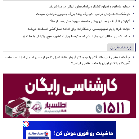
درباره عاملان و آمران کشتار دیپلمات‌های ایرانی در مزارشریف
دو شکست همزمان ترامپ؛ دو برگ برنده بزرگ جمهوری‌خواهان سوخت
گزارش تلگراف از بحران روانی جامعه صهیونیستی بعد از جنگ
دولت غزه: رژیم صهیونیستی از مذاکرات برای ادامه نسل‌کشی استفاده می‌کند
حشد شعبی: دفاتر غیرمجاز اعلام شده توسط وزارت کشور، هیچ ارتباطی با ما ندارند
پربیننده‌ترین
چگونه ابوظبی قاپ واشنگتن را دزدید؟ / گزارش فایننشیال تایمز از مسیر تبدیل امارات به متحد
آمریکا / بانکدار ایران یا متحد طلایی ترامپ؟