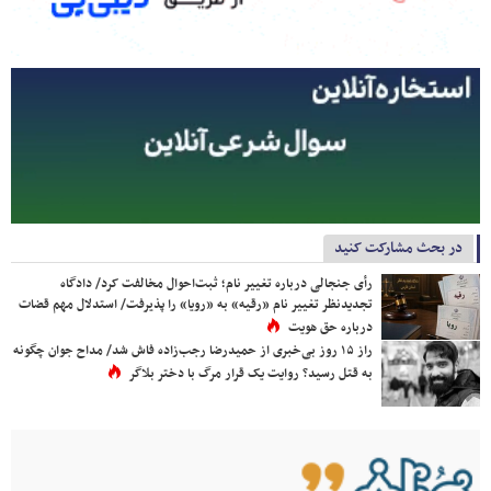
در بحث مشارکت کنید
رأی جنجالی درباره تغییر نام؛ ثبت‌احوال مخالفت کرد/ دادگاه
تجدیدنظر تغییر نام «رقیه» به «رویا» را پذیرفت/ استدلال مهم قضات
درباره حق هویت
راز ۱۵ روز بی‌خبری از حمیدرضا رجب‌زاده فاش شد/ مداح جوان چگونه
به قتل رسید؟ روایت یک قرار مرگ با دختر بلاگر