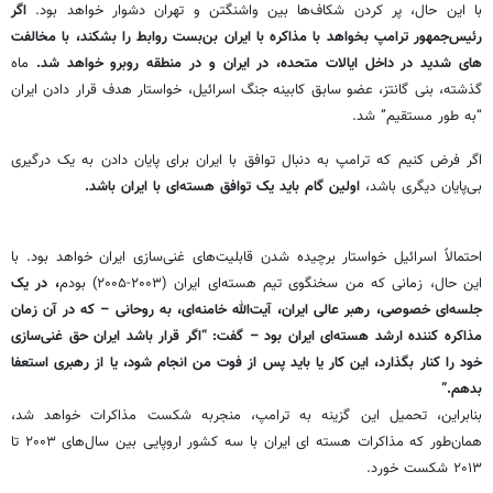
با این حال، پر کردن شکاف‌ها بین واشنگتن و تهران دشوار خواهد بود.
اگر
رئیس‌جمهور ترامپ بخواهد با مذاکره با ایران بن‌بست روابط را بشکند، با مخالفت
های شدید در داخل ایالات متحده، در ایران و در منطقه روبرو خواهد شد.
ماه
گذشته، بنی گانتز، عضو سابق کابینه جنگ اسرائیل، خواستار هدف قرار دادن ایران
“به طور مستقیم” شد.
اگر فرض کنیم که ترامپ به دنبال توافق با ایران برای پایان دادن به یک درگیری
بی‌پایان دیگری باشد،
اولین گام باید یک توافق هسته‌ای با ایران باشد.
احتمالاً اسرائیل خواستار برچیده شدن قابلیت‌های غنی‌سازی ایران خواهد بود. با
این حال، زمانی که من سخنگوی تیم هسته‌ای ایران (۲۰۰۳-۲۰۰۵) بودم
، در یک
جلسه‌ای خصوصی، رهبر عالی ایران، آیت‌الله خامنه‌ای، به روحانی – که در آن زمان
مذاکره ‌کننده ارشد هسته‌ای ایران بود – گفت: “اگر قرار باشد ایران حق غنی‌سازی
خود را کنار بگذارد، این کار یا باید پس از فوت من انجام شود، یا از رهبری استعفا
بدهم.”
بنابراین، تحمیل این گزینه به ترامپ، منجربه شکست مذاکرات خواهد شد،
همان‌طور که مذاکرات هسته ای ایران با سه کشور اروپایی بین سال‌های ۲۰۰۳ تا
۲۰۱۳ شکست خورد.