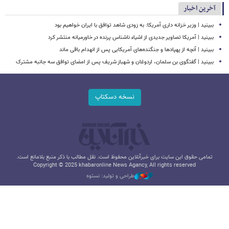
آخرین اخبار
ببینید | وزیر خزانه داری آمریکا: به زودی شاهد توافق با ایران خواهیم بود
ببینید | آمریکا تصاویر جدیدی از اشیاء ناشناس پرنده در خاورمیانه منتشر کرد
ببینید | آنچه از پهپادها و جنگنده‌های آمریکایی پس از انهدام باقی ماند
ببینید | گفتگوی بن سلمان، اردوغان و شهباز شریف پس از امضای توافق سه جانبه مشترک
نسخه دسکتاپ
تمامی حقوق این سایت برای خبرآنلاین محفوظ است. نقل مطالب با ذکر منبع بلامانع است.
Copyright © 2025 khabaronline News Agancy, All rights reserved
طراحی و تولید: نستوه