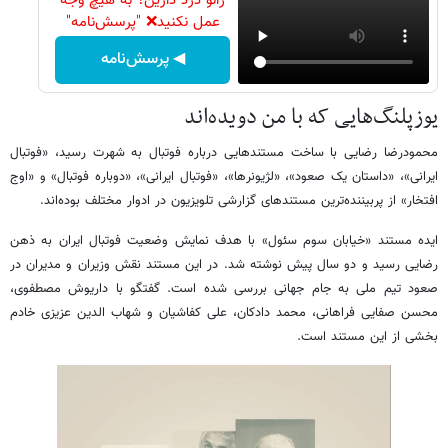
زانو درد دارین؟ به هیچ وجه
عمل نکنید❌ "پرسش‌نامه"
◀ پرسش‌نامه
یوزپلنگ‌هایی که با من دویده‌اند
محمودرضا رضایی با ساخت مستندهایی درباره فوتبال به شهرت رسید، «فوتبال
ایرانی»، «داستان یک صعود»، «لژیونرها»، «فوتبال ایرانی»، «دوباره فوتبال» و «اوج
افتخار» از پربیننده‌ترین مستندهای گزارشی تلویزیون در ادوار مختلف بوده‌اند.
ایده مستند «خیابان سوم سئول» با هدف نمایش وضعیت فوتبال ایران به ذهن
رضایی رسید و دو سال پیش نوشته شد. در این مستند نقش وزیران و مدیران در
صعود تیم ملی به جام جهانی بررسی شده است. گفتگو با داریوش مصطفوی،
محسن صفایی فراهانی، محمد دادکان، علی کفاشیان و شهاب الدین عزیزی خادم
بخشی از این مستند است.