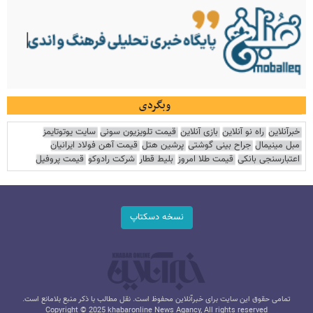
وبگردی
خبرآنلاین
راه نو آنلاین
بازی آنلاین
قیمت تلویزیون سونی
سایت یوتوتایمز
مبل مینیمال
جراح بینی گوشتی
پرشین هتل
قیمت آهن فولاد ایرانیان
اعتبارسنجی بانکی
قیمت طلا امروز
بلیط قطار
شرکت رادوکو
قیمت پروفیل
نسخه دسکتاپ
تمامی حقوق این سایت برای خبرآنلاین محفوظ است. نقل مطالب با ذکر منبع بلامانع است.
Copyright © 2025 khabaronline News Agancy, All rights reserved