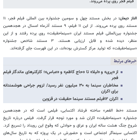
فیلم فجر روی پرده می‌روند.
الناز دیمان:
در بخش مستند چهل و سومین جشنواره بین المللی فیلم فجر، ۱۱
مستند روی پرده می‌روند. از این ۱۱ فیلم، ۹ مستند آذرماه امسال در هجدهمین
جشنواره بین‌المللی فیلم مستند ایران «سینماحقیقت» روی پرده رفتند و از این
منظر، دیده شده و قابل ارزیابی هستند. ۳ مستند شاخص جشنواره
«سینماحقیقت» که تولید مرکز گسترش بوده‌اند، در این فهرست جای گرفته‌اند.
خبرهای مرتبط
از «پری» و «لیلا» تا «حاج کاظم» و «عباس»؛ کارکترهای ماندگار فیلم
فجر
مخاطبان سینما به ۳۰ میلیون نفر رسید/ لزوم جراحی هوشمندانه
برای اکران
اکران ۱۲فیلم مستند سینما حقیقت در قزوین
مستند «خط القعر» ساخته فرشاد اکتسابی، فیلمی است که در هجدهمین
جشنواره «سینماحقیقت» اکران شد و مورد توجه قرار گرفت. فیلمی درباره تاریخ
شروع جنگ هشت ساله ایران و عراق و حوادثی که وقوع این رویداد را تسریع کرد.
اکتسابی سینماگر اجتماعی است و حضورش در یک پروژه که به تاریخ سال‌های