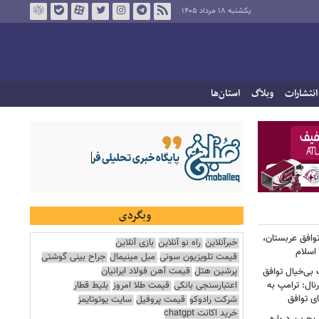
یکشنبه ۱۸ مرداد ۱۴۰۵
انتشارات
وبلاگ
استان‌ها
وبگردی
توافق عربستان،
خبرآنلاین
راه نو آنلاین
بازی آنلاین
اسلام
قیمت تلویزیون سونی
مبل مینیمال
جراح بینی گوشتی
پرشین هتل
قیمت آهن فولاد ایرانیان
 بی‌خیال توافق
اعتبارسنجی بانکی
قیمت طلا امروز
بلیط قطار
نال: ترامپ به
ای توافق
شرکت رادوکو
قیمت پروفیل
سایت یوتوتایمز
خرید اکانت chatgpt