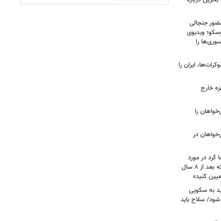
بحرین درباره
ضور جنجالی
سکو؛ ویدیوی
وری‌ها را
ات‌ها، ایران را
زه خارج
مهوری‌خواهان را
‌خواهان در
 کرد در مورد
تصویب آن چه گفت؟ / هشدار ظریف که بعد از ۸ سال
عیین کنید»
اید به سکویی
شود/ سلاح باید