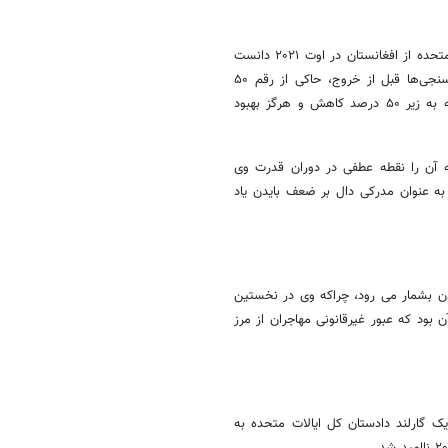
نیوزویک سومین اشتباه بزرگ و فاحش بایدن را خروج پر هرج و مرج ایالات متحده از افغانستان در اوت ۲۰۲۱ دانست
و آن را یک لحظه تعیین کننده در دوران قدرت وی ارزیابی کرد. نتایج نظرسنجی‌ها قبل از خروج، حاکی از رقم ۵۰
درصدی میزان محبوبیت بایدن دارد، اما پس از خروج از افغانستان، این رتبه به زیر ۵۰ درصد کاهش و هرگز بهبود
که آن را نقطه عطفی در دوران قدرت وی
ه عنوان مدرکی دال بر ضعف بایدن یاد
دن بشمار می رود، چراکه وی در نخستین
ود که عبور غیرقانونی مهاجران از مرز
ک گارلند دادستان کل ایالات متحده به