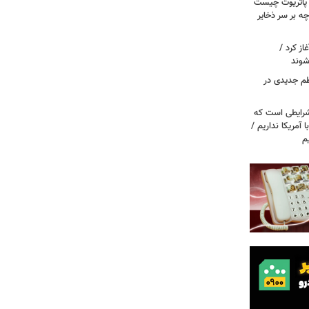
/ پاتریوت چیست
چه بر سر ذخایر
از کرد /
شوند
نظم جدیدی در
شرایطی است که
ا آمریکا نداریم /
م