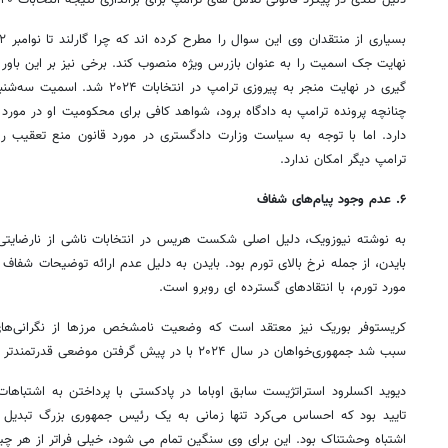
دلیل کندی در پیگرد قانونی تلاش های ترامپ برای براندازی نتیجه انتخابات ۲۰۲۰ ناامید شد.
نهایت جک اسمیت را به عنوان بازرس ویژه منصوب کند. برخی نیز بر این باور
گیری در نهایت منجر به پیروزی ترامپ 
دارد. اما با توجه به سیاست وزارت دادگستری در مورد قانون منع تعقیب 
ترامپ دیگر امکان ندارد.
۶. عدم وجود پیام‌های شفاف
به نوشته نیوزویک، دلیل اصلی شکست هریس در انتخابات ناشی از نارضایتی 
بایدن، از جمله نرخ بالای تورم بود. بایدن به دلیل عدم ارائه توضیحات شفاف
مورد تورم، با انتقادهای گسترده ای روبرو است.
کریستوفر بوریک نیز معتقد است که وضعیت نامشخص مرزها از نگرانی‌ها
سبب شد جمهوری‌خواهان در سال ۲۰۲۴ با در پیش گرفتن موضعی قدرتمندتر آن پیروز شوند.
دیوید اکسلرود استراتژیست سابق اوباما در پادکستی با پرداختن به اشتباها
تایید بود که احساس می‌کرد تنها زمانی به یک رئیس جمهوری بزرگ تبدیل
اشتباه وحشتناک بود. این برای وی سنگین تمام می شود، خیلی فراتر از هر چ