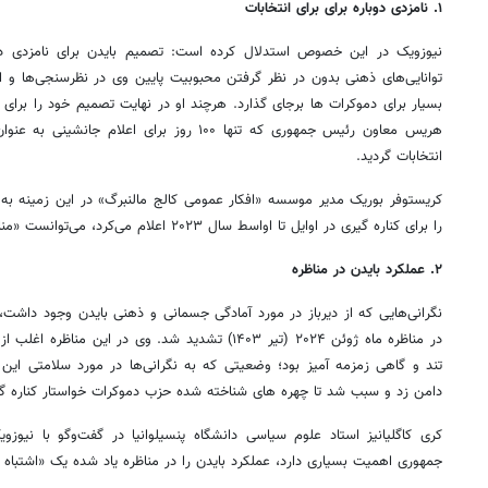
۱. نامزدی دوباره برای برای انتخابات
نیوزویک در این خصوص استدلال کرده است: تصمیم بایدن برای نامزدی دوب
توانایی‌های ذهنی بدون در نظر گرفتن محبوبیت پایین وی در نظرسنجی‌ها و 
بسیار برای دموکرات ها برجای گذارد. هرچند او در نهایت تصمیم خود را برای کنا
هریس معاون رئیس جمهوری که تنها ۱۰۰ روز برای ا
انتخابات گردید.
کریستوفر بوریک مدیر موسسه «افکار عمومی کالج مالنبرگ» در این زمینه به
را برای کناره گیری در اوایل تا اواسط سال ۲۰۲۳ اعلام می‌کرد، می‌توانست «منادی دولتمردی و از خودگذشتگی» باشد.
۲. عملکرد بایدن در مناظره
نگرانی‌هایی که از دیرباز در مورد آمادگی جسمانی و ذهنی بایدن وجود داش
در مناظره ماه ژوئن ۲۰۲۴ (تیر ۱۴۰۳) تشدید شد. وی در ای
تند و گاهی زمزمه آمیز بود؛ وضعیتی که به نگرانی‌ها در مورد سلامتی ا
دامن زد و سبب شد تا چهره های شناخته شده حزب دموکرات خواستار کناره گیر
کری کاگلیانیز استاد علوم سیاسی دانشگاه پنسیلوانیا در گفت‌وگو با نیوزوی
جمهوری اهمیت بسیاری دارد، عملکرد بایدن را در مناظره یاد شده یک «اشتباه 