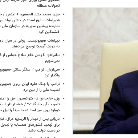
گفتگوی تلفنی وزرای امور خارجه اردن و 
تحولات منطقه
ظهور مجدد بشار الجعفری + عکس / ح
«دیپلمات سابق اسد» در جشن تولد مو
نماینده پیشین سوریه در سازمان ملل س
خشمگین کرد
دیپلمات صهیونیست: برخی در میان دموکر
به دولت آمریکا ترجیح می‌دهند
نتانیاهو: تا زمان خلع سلاح حماس از غ
نمی‌شویم
سی‌ان‌ان: ترامپ ۲ سنگر سنتی ج
واگذار کرد
ترامپ با جنگ علیه ایران برتری جمهوری
امنیت ملی را از بین برد
وزیر خارجه‌ای که کنوانسیون خزر را امضا
دوباره روی میز آمد؛ «خط مبدأ را اول ت
بارزانی پس از دیدار با الزیدی؛ عراق، نب
برای تهدید کشورهای همسایه یا تبدیل 
در دست دولت باشد