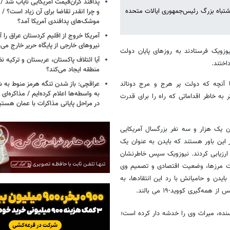
پدافند گران‌قیمت آمریکایی نایاب شد 
شتباه بزرگ رئیس‌جمهوری ایالات متحده
و چرا انقدر تقاضا برای آن زیاد است؟ / 
موشک‌های پدافندی آمریکا آمد؟
آمریکا خروج از اقلیم کردستان عراق را آغ
نیروهای خارجی از پایگاه حریر خارج می‌
یوزویک فرستادند به روزهای پایان دولت
آیا ائتلاف پاکستان، عربستان و ترکیه 
اختند.
منطقه ایجاد می‌کند؟
عراقچی: باز شدن تنگه هرمز منوط به 
 وعده ایجاد تقابل شدید با آنچه که دولت پر هرج و مرج دونالد
به واسطه‌ها اعلام کرده‌ایم / مذاکره‌ای ب
به خاطر اقداماتی که راه را برای قدرت
در مراحل پایانی مذاکرات با عمان هستی
 از تاریخ ۲ تا ۱۸ دسامبر (۱۲ تا ۲۸ آذر) از میان یک هزار و سه نفر بزرگسال آمریکایی
 شد، ۵۴ درصد شرکت کنندگان بر این باور هستند که بایدن به عنوان یک
 و ۱۷ درصد هم وی را ضعیف ارزیابی کردند. نیوزویک سپس خاطرنشان
منیت مرزها، وضعیت اقتصادی و تصمیم وی
ند از سوی دیگر، بایدن و حامیانش با رد این انتقادها، به
گیری کووید-۱۹ می بالند.
یسنده، میراث وی را خدشه دار کرده است؛