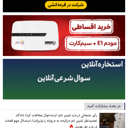
در بحث مشارکت کنید
رأی جنجالی درباره تغییر نام؛ ثبت‌احوال مخالفت کرد/ دادگاه
تجدیدنظر تغییر نام «رقیه» به «رویا» را پذیرفت/ استدلال مهم قضات
درباره حق هویت