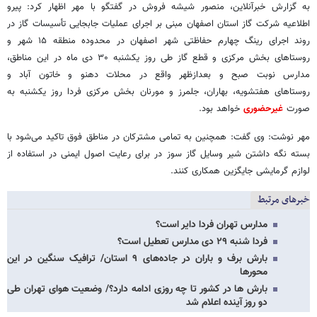
به گزارش خبرآنلاین، منصور شیشه فروش در گفتگو با مهر اظهار کرد: پیرو
اطلاعیه شرکت گاز استان اصفهان مبنی بر اجرای عملیات جابجایی تأسیسات گاز در
روند اجرای رینگ چهارم حفاظتی شهر اصفهان در محدوده منطقه ۱۵ شهر و
روستاهای بخش مرکزی و قطع گاز طی روز یکشنبه ۳۰ دی ماه در این مناطق،
مدارس نوبت صبح و بعدازظهر واقع در محلات دهنو و خاتون آباد و
روستاهای هفتشویه، بهاران، جلمرز و مورنان بخش مرکزی فردا روز یکشنبه به
صورت
غیرحضوری
خواهد بود.
مهر نوشت: وی گفت: همچنین به تمامی مشترکان در مناطق فوق تاکید می‌شود با
بسته نگه داشتن شیر وسایل گاز سوز در برای رعایت اصول ایمنی در استفاده از
لوازم گرمایشی جایگزین همکاری کنند.
خبرهای مرتبط
مدارس تهران فردا دایر است؟
فردا شنبه ۲۹ دی مدارس تعطیل است؟
بارش برف و باران در جاده‌های ۹ استان/ ترافیک سنگین در این
محورها
بارش ها در کشور تا چه روزی ادامه دارد؟/ وضعیت هوای تهران طی
دو روز آینده اعلام شد