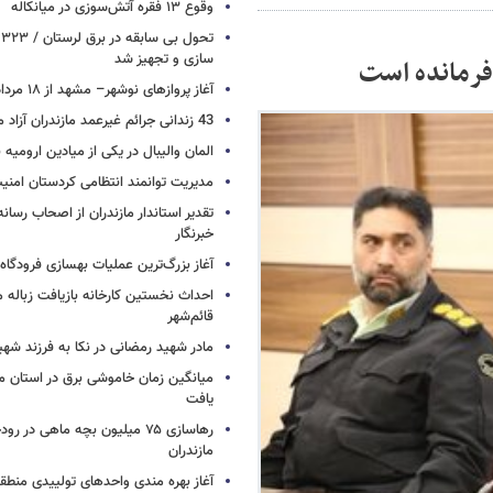
وقوع ۱۳ فقره آتش‌سوزی در میانکاله
ت
سازی و تجهیز شد
فرمانده است
آغاز پروازهای نوشهر– مشهد از ۱۸ مرداد
43 زندانی جرائم غیرعمد مازندران آزاد می شوند
المان والیبال در یکی از میادین ارومی
مدیریت توانمند انتظامی کردستان امن
تقدیر استاندار مازندران از اصحاب رسان
خبرنگار
آغاز بزرگ‌ترین عملیات بهسازی فرودگا
احداث نخستین کارخانه بازیافت زباله ما
قائم‌شهر
مادر شهید رمضانی در نکا به فرزند 
میانگین زمان خاموشی برق در استان م
یافت
رهاسازی ۷۵ میلیون بچه ماهی در ر
مازندران
آغاز بهره مندی واحدهای تولییدی منطقه 