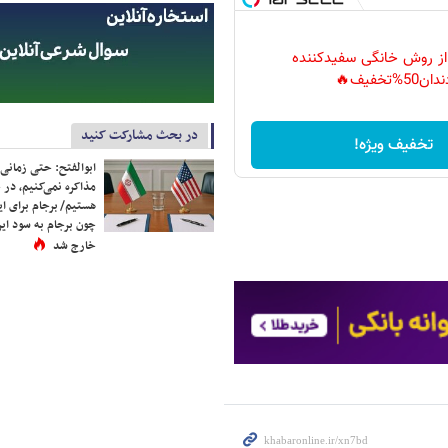
 از روش خانگی سفیدکننده
دان50%تخفیف🔥
در بحث مشارکت کنید
تخفیف ویژه!
ابوالفتح: حتی زمانی 
مذاکره نمی‌کنیم، در 
هستیم/ برجام برای ای
چون برجام به سود ایرا
خارج شد