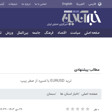
فارسی
العربية
English
تماس با ما
درباره ما
تبلیغات
آرشی
صفحه اصلی
سیاست
اقتصاد
فرهنگ
جامعه
بین‌الملل
ورزش
تا
مطالب پیشنهادی
ترید EURUSD با اسپرد از صفر پیپ
صفحه اصلی
اخبار استان ها
سمنان
۲۹ دی ۱۴۰۳ - ۱۹:۳۹
۰ نفر