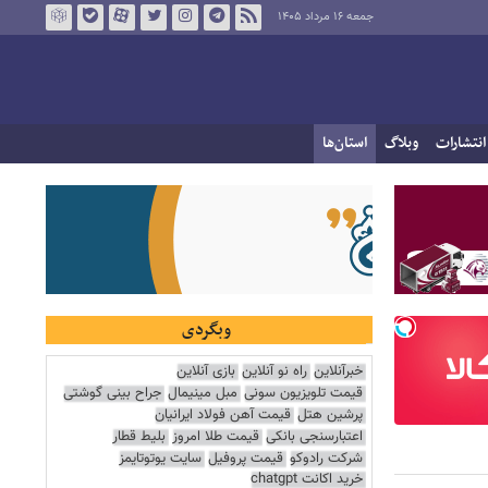
جمعه ۱۶ مرداد ۱۴۰۵
انتشارات
وبلاگ
استان‌ها
وبگردی
خبرآنلاین
راه نو آنلاین
بازی آنلاین
قیمت تلویزیون سونی
مبل مینیمال
جراح بینی گوشتی
پرشین هتل
قیمت آهن فولاد ایرانیان
اعتبارسنجی بانکی
قیمت طلا امروز
بلیط قطار
شرکت رادوکو
قیمت پروفیل
سایت یوتوتایمز
خرید اکانت chatgpt