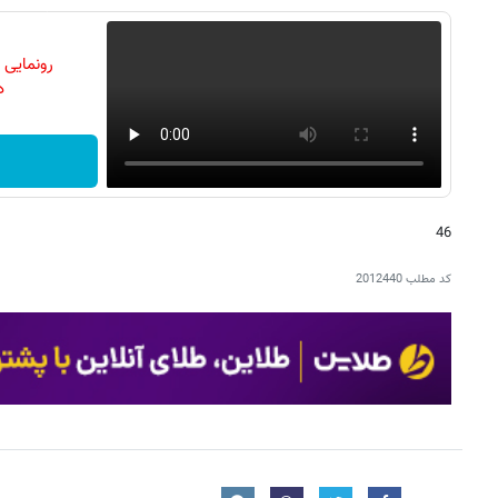
رونمایی
دن
46
کد مطلب
2012440