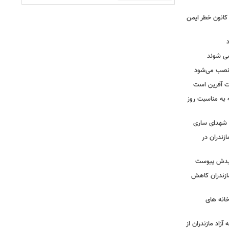
حول بی سابقه در برق لرستان / ۳۲۳ کانون خطر ایمن
ه نصب می‌شود
یت آفرین است
ه به مناسبت روز
ه شهدای ساری
زندران در
شهیدش پیوست
ازندران کاهش
ودخانه های
آزاد مازندران از