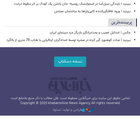
ببینید | بارندگی سیل‌آسا در اسمولنسک روسیه؛ جان باختن یک کودک بر اثر سقوط درخت
ببینید | ورود غافلگیرکننده کاپی‌باراها به ساختمان مجلس
پربیننده‌ترین
عکس | استایل عجیب و بحث‌برانگیز بازیگر مرد سینمای ایران
ببینید | نجات کوهنورد گیر کرده در صخره توسط امدادگران ایتالیایی با طناب 70 متری از بالگرد
نسخه دسکتاپ
تمامی حقوق این سایت برای خبرآنلاین محفوظ است. نقل مطالب با ذکر منبع بلامانع است.
Copyright © 2025 khabaronline News Agancy, All rights reserved
طراحی و تولید: نستوه