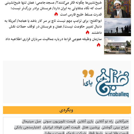
شیخ‌نشین‌ها چگونه فکر می‌کنند؟/ مسجدجامعی: عمان تنها شیخ‌نشینی
است که نگاه متفاوتی به ایران دارد/ عربستان برادر بزرگ‌تر نیست؛
قدرت مسلط خلیج فارس است
ابوالفتح: برای ترامپ مهم نیست تاج بر سر کار باشد یا عمامه/ آمریکا به
دنبال تغییر حکومت نیست/ عمان و عربستان در توقف حملات نقش
داشتند
سازمان وظیفه عمومی فراجا درباره معافیت سربازان فراری اطلاعیه داد
وبگردی
خبرآنلاین
راه نو آنلاین
بازی آنلاین
قیمت تلویزیون سونی
مبل مینیمال
جراح بینی گوشتی
پرشین هتل
قیمت آهن فولاد ایرانیان
اعتبارسنجی بانکی
قیمت طلا امروز
بلیط قطار
شرکت رادوکو
قیمت پروفیل