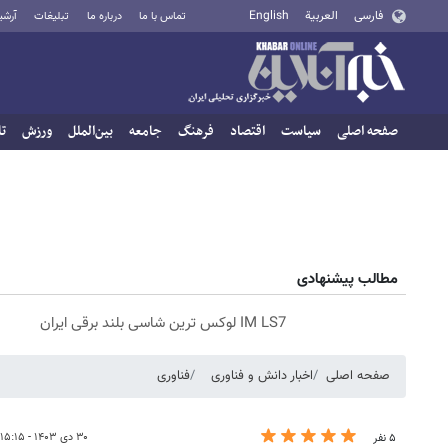
فارسی
العربية
English
تماس با ما
درباره ما
تبلیغات
آرشی
صفحه اصلی
سیاست
اقتصاد
فرهنگ
جامعه
بین‌الملل
ورزش
تا
مطالب پیشنهادی
IM LS7 لوکس ترین شاسی بلند برقی ایران
صفحه اصلی
اخبار دانش و فناوری
فناوری
۳۰ دی ۱۴۰۳ - ۱۵:۱۵
۵ نفر