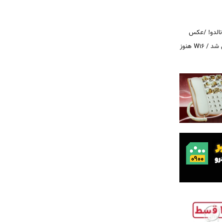
ونالدو! /عکس
بوگاتی سفارشی با نام «دِستِریِر» معرفی شد / W۱۶ هنوز