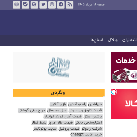
جمعه ۱۶ مرداد ۱۴۰۵
انتشارات
وبلاگ
استان‌ها
وبگردی
خبرآنلاین
راه نو آنلاین
بازی آنلاین
قیمت تلویزیون سونی
مبل مینیمال
جراح بینی گوشتی
پرشین هتل
قیمت آهن فولاد ایرانیان
اعتبارسنجی بانکی
قیمت طلا امروز
بلیط قطار
شرکت رادوکو
قیمت پروفیل
سایت یوتوتایمز
خرید اکانت chatgpt