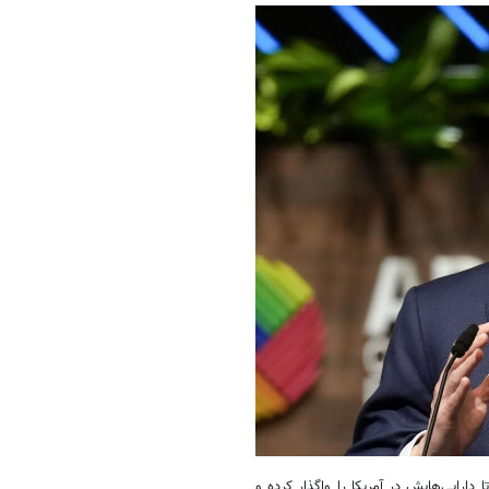
ی را تصویب کرد که ByteDance را ملزم نمود تا دارایی‌هایش در آمریکا را واگذار کرده و