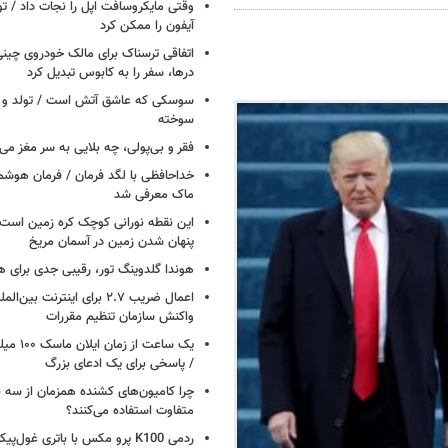
وقتی مایکروسافت اپل را نجات داد / 
آیفون را ممکن کرد
اتفاقی ترسناک برای مالک خودروی چین
درها، سفر را به کابوس تبدیل کرد
سوسکی که عاشق آتش است / تولد و ز
سوخته
فقر و بی‌پولی، چه بلایی به سر مغز می‌آ
خداحافظی با لگد فرمان / فرمان هوشم
ماک معرفی شد
این نقطه نورانی کوچک کره زمین است 
پنهان شدن زمین در آسمان مریخ
هوندا گلدوینگ تور، رقیبی جدی برای ه
اعمال ضریب ۲.۷ برای اینترنت 
واکنش سازمان تنظیم مقررات
یک ساعت از
/ پاسخی برای یک ادعای بزرگ
چرا کامیون‌های کشنده همزمان از سه 
متفاوت استفاده می‌کنند؟
ردمی K100 پرو مکس با باتری غول‌