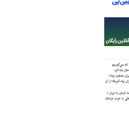
که می‌گوییم
حال مذاکره
ران معجزه بود/
ن بود آمریکا از آن
لبنان با ایران /
ی با حزب نزدیک