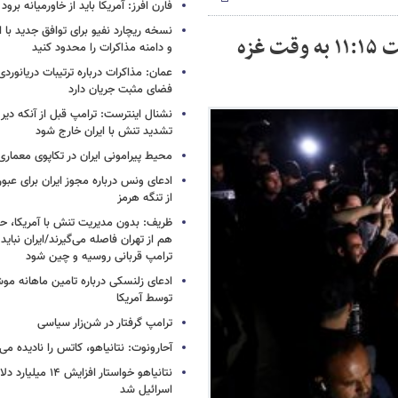
فارن افرز: آمریکا باید از خاورمیانه برود
نسخه ریچارد نفیو برای توافق جدید با ایر
دفتر نتانیاهو از اجرایی شدن آتش بس در ساعت ۱۱:۱۵ به وقت غزه
و دامنه مذاکرات را محدود کنید
عمان: مذاکرات درباره ترتیبات دریانوردی
فضای مثبت جریان دارد
نشنال اینترست: ترامپ قبل از آنکه دیر 
تشدید تنش با ایران خارج شود
محیط پیرامونی ایران در تکاپوی معماری
ادعای ونس درباره مجوز ایران برای عبو
از تنگه هرمز
ظریف: بدون مدیریت تنش با آمریکا، حت
هم از تهران فاصله می‌گیرند/ایران نباید 
ترامپ قربانی روسیه و چین شود
ادعای زلنسکی درباره تامین ماهانه مو
توسط آمریکا
ترامپ گرفتار در شن‌زار سیاسی
آحارونوت: نتانیاهو، کاتس را نادیده می‌
نتانیاهو خواستار افزا
اسرائیل شد