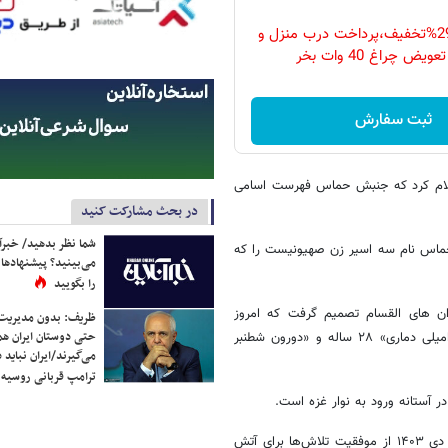
فقط امروز با 29%تخفیف،پرداخت درب منزل و
ویض چراغ 40 وات بخر
ثبت سفارش
اعلام کرد که جنبش حماس فهرست اسامی
در بحث مشارکت کنید
شما نظر بدهید/ خبرآن
ماس نام سه اسیر زن صهیونیست را که
می‌بینید؟ پیشنهادها 
را بگویید
دان های القسام تصمیم گرفت که امروز
ظریف: بدون مدیریت ت
حتی دوستان ایران هم 
(یکشنبه) سه اسیر زن صهیونیست به نام های «رومی جونین» ۲۴ ساله، «امیلی دماری» ۲۸ ساله و «دورون شطنبر
می‌گیرند/ایران نباید 
ترامپ قربانی روسیه
«محمد بن عبدالرحمن آل ثانی» نخست وزیر و وزیر خارجه قطر چهارشنبه ۲۶ دی ۱۴۰۳ از موفقیت تلاش‌ها برای آتش