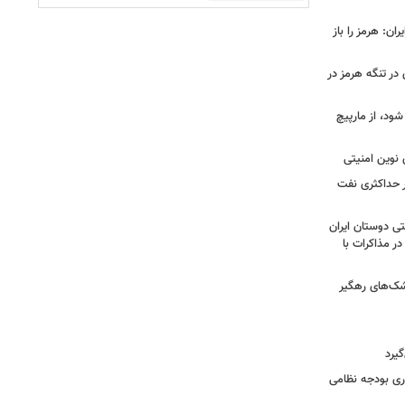
ان: هرمز را باز
 در تنگه هرمز در
شود، از مارپیچ
 نوین امنیتی
ر حداکثری نفت
ی دوستان ایران
در مذاکرات با
شک‌های رهگیر
گیرد
یش ۱۴ میلیارد دلاری بودجه نظامی