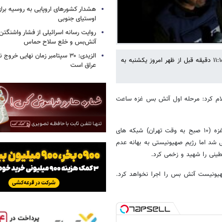
هشدار کشورهای اروپایی به روسیه برا
اوستیای جنوبی
روایت رسانه اسرائیلی از فشار واشنگتن ب
آتش‌بس و خلع سلاح حماس
الزیدی: ۳۰ سپتامبر زمان نهایی خرو
دفتر نخست وزیر رژیم صهیونیستی اعلام که آتش بس در نوار غزه ساعت ۱۱:۱۵ دقیقه قبل از ظهر امروز یکشنبه به
عراق است
علام کرد: مرحله اول آتش بس غزه ساعت
به گزارش ایرنا به نقل از شبکه الجزیره، ساعت ۸:۳۰ صبح امروز به وقت غزه (۱۰ صبح به وقت تهران) شبکه های
ی شد اما رژیم صهیونیستی به بهانه عدم
ینی را شهید و زخمی کرد.
هیونیست آتش بس را اجرا نخواهد کرد.