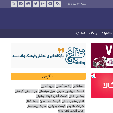
شنبه ۱۷ مرداد ۱۴۰۵
انتشارات
وبلاگ
استان‌ها
وبگردی
خبرآنلاین
راه نو آنلاین
بازی آنلاین
قیمت تلویزیون سونی
مبل مینیمال
جراح بینی گوشتی
پرشین هتل
قیمت آهن فولاد ایرانیان
اعتبارسنجی بانکی
قیمت طلا امروز
بلیط قطار
شرکت رادوکو
قیمت پروفیل
سایت یوتوتایمز
خرید اکانت chatgpt