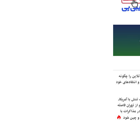
لاین را چگونه
و انتقادهای خود
نش با آمریکا،
از تهران فاصله
در مذاکرات با
 و چین شود