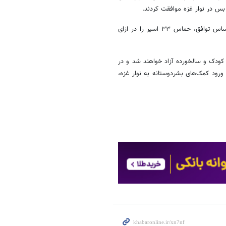
بس در نوار غزه موافقت کردند.
وی گفت: اجرای توافق از روز یکشنبه ۱۹ ژانویه (۳۰ دی) آغاز می‌شود و بر اساس توافق، حماس ۳۳ اسیر را در ازای
ست از جمله چند زن، کودک و سالخورده آزاد خواهند شد و در
ورود کمک‌های بشردوستانه به نوار غزه،