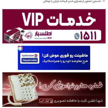
نخستین تصاویر از همبازی شدن فرمانده ارتش با نوه‌اش