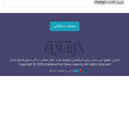
خرید اکانت chatgpt
نسخه دسکتاپ
تمامی حقوق این سایت برای خبرآنلاین محفوظ است. نقل مطالب با ذکر منبع بلامانع است.
Copyright © 2025 khabaronline News Agancy, All rights reserved
طراحی و تولید: نستوه