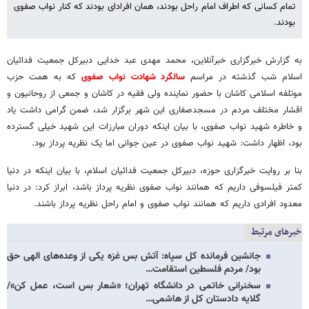
تمام کسانی که اطراف امام راحل بودند، همان افرادای بودند که کنار نواب صفوی
بودند.
به گزارش خبرگزاری خبرآنلاین، محمد مهدی عبد خدایی دبیرکل جمعیت فدائیان
اسلام شب گذشته در مراسم
سالگرد شهادت نواب صفوی
که به همت حزب
موتلفه اسلامی کاشان با حضور نماینده ولی فقیه در کاشان و جمعی از روحانیون و
اقشار مختلف مردم در مسجدصفاری این شهر برگزار شد، ضمن گرامی داشت یاد
و خاطره شهید نواب صفوی، با بیان اینکه دوران مبارزات این شهید خیلی گسترده
بود، اظهار داشت: شهید نواب صفوی در عین جوانی اما یک نظریه پرداز بود.
بنا بر روایت خبرگزاری حوزه، دبیرکل جمعیت فدائیان اسلام، با بیان اینکه در دنیا
کمتر فیلسوفی داریم که همانند نواب صفوی نظریه پرداز باشد، ابراز کرد: در دنیا
معدود افرادی داریم که همانند نواب صفوی و امام راحل نظریه پرداز باشند.
خبرهای مرتبط
جانشین فرمانده کل سپاه: آتش بس غزه یکی از وعده‌های الهی حق
بود/ مردم فلسطین استقامت…
سخنرانی خاتمی در دانشگاه تهران؛ «شعار بس است، عمل کن»/
گلایه دادستان کل از هاشمی…