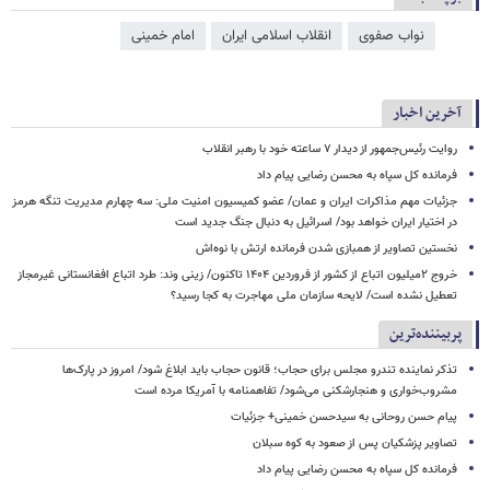
نواب صفوی
انقلاب اسلامی ایران
امام خمینی
آخرین اخبار
روایت رئیس‌جمهور از دیدار ۷ ساعته خود با رهبر انقلاب
فرمانده کل سپاه به محسن رضایی پیام داد
جزئیات مهم مذاکرات ایران و عمان/ عضو کمیسیون امنیت ملی: سه‌ چهارم مدیریت تنگه هرمز
در اختیار ایران خواهد بود/ اسرائیل به دنبال جنگ جدید است
نخستین تصاویر از همبازی شدن فرمانده ارتش با نوه‌اش
خروج ۲میلیون اتباع از کشور از فروردین ۱۴۰۴ تاکنون/ زینی وند: طرد اتباع افغانستانی غیرمجاز
تعطیل نشده است/ لایحه سازمان ملی مهاجرت به کجا رسید؟
پربیننده‌ترین
تذکر نماینده تندرو مجلس برای حجاب؛ قانون حجاب باید ابلاغ شود/ امروز در پارک‌ها
مشروب‌خواری و هنجارشکنی می‌شود/ تفاهمنامه با آمریکا مرده است
پیام حسن روحانی به سیدحسن خمینی+ جزئیات
تصاویر پزشکیان پس از صعود به کوه سبلان
فرمانده کل سپاه به محسن رضایی پیام داد