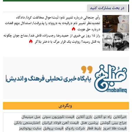
در بحث مشارکت کنید
رأی جنجالی درباره تغییر نام؛ ثبت‌احوال مخالفت کرد/ دادگاه
تجدیدنظر تغییر نام «رقیه» به «رویا» را پذیرفت/ استدلال مهم قضات
درباره حق هویت
راز ۱۵ روز بی‌خبری از حمیدرضا رجب‌زاده فاش شد/ مداح جوان چگونه
به قتل رسید؟ روایت یک قرار مرگ با دختر بلاگر
وبگردی
خبرآنلاین
راه نو آنلاین
بازی آنلاین
قیمت تلویزیون سونی
مبل مینیمال
جراح بینی گوشتی
پرشین هتل
قیمت آهن فولاد ایرانیان
اعتبارسنجی بانکی
قیمت طلا امروز
بلیط قطار
شرکت رادوکو
قیمت پروفیل
سایت یوتوتایمز