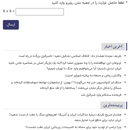
*
لطفا حاصل عبارت را در جعبه متن روبرو وارد کنید
9 + 9 =
ارسال
آخرین اخبار
ظریف مجددا هشدار داد: ائتلاف اسلامی تشکیل دهید؛ «اسرائیل بزرگ» در راه است
اردوغان این توافقنامه را با چه مجوزی امضا کرد؟/به یک بازیگر اصلی در محاصره علنی علیه
ایران تبدیل شدیم/ آیا می‌خواهیم وارد جنگ با تهران شویم؟
واکنش ریاض و صنعاء به بیانیه شورای امنیت
منتقدان کنوانسیون خزر چه می‌گویند؟ / بهمن: از مشغولیت نهادها سوءاستفاده کرده‌اند و
مسائل را شکل دیگر نشان می‌دهند / رسانه‌ها را از نقد منع کرده‌اند
فرمانده سنتکام وارد اسرائیل شد
پربیننده‌ترین
هشدار صریح ظریف درباره مذاکرات ایران و آمریکا؛ اهرم‌های جنگ را مفت از دست ندهید/
ایران نباید برای «دفع شر» امتیاز بدهد
چرا ترامپ از تهدید خود برای حمله به تاسیسات زیربنایی ایران عقب نشست؟