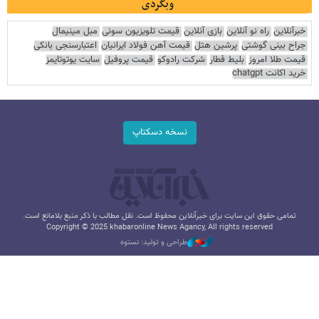
وبگردی
خبرآنلاین
راه نو آنلاین
بازی آنلاین
قیمت تلویزیون سونی
مبل مینیمال
جراح بینی گوشتی
پرشین هتل
قیمت آهن فولاد ایرانیان
اعتبارسنجی بانکی
قیمت طلا امروز
بلیط قطار
شرکت رادوکو
قیمت پروفیل
سایت یوتوتایمز
خرید اکانت chatgpt
نسخه دسکتاپ
تمامی حقوق این سایت برای خبرآنلاین محفوظ است. نقل مطالب با ذکر منبع بلامانع است.
Copyright © 2025 khabaronline News Agancy, All rights reserved
طراحی و تولید: نستوه