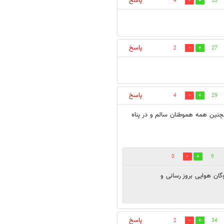
پاسخ
4
33
پاسخ
2
27
پاسخ
4
29
چنین همه هموطنان سالم و در پناه
0
9
گان هوایی بروز رسانی و
پاسخ
2
34