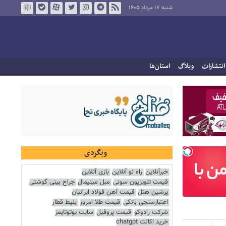
شنبه ۱۷ مرداد ۱۴۰۵
انتشارات
وبلاگ
استان‌ها
وبگردی
خبرآنلاین
راه نو آنلاین
بازی آنلاین
قیمت تلویزیون سونی
مبل مینیمال
جراح بینی گوشتی
پرشین هتل
قیمت آهن فولاد ایرانیان
اعتبارسنجی بانکی
قیمت طلا امروز
بلیط قطار
شرکت رادوکو
قیمت پروفیل
سایت یوتوتایمز
خرید اکانت chatgpt