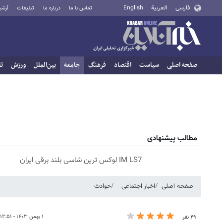
فارسی
العربية
English
تماس با ما
درباره ما
تبلیغات
آرشی
صفحه اصلی
سیاست
اقتصاد
فرهنگ
جامعه
بین‌الملل
ورزش
تا
مطالب پیشنهادی
IM LS7 لوکس ترین شاسی بلند برقی ایران
صفحه اصلی
اخبار اجتماعی
حوادث
۱ بهمن ۱۴۰۳ - ۱۲:۵۱
۴۹ نفر