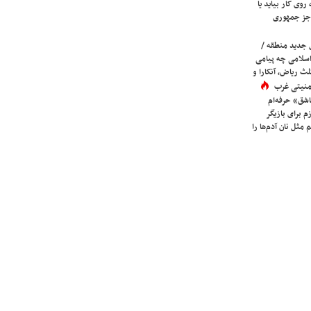
روی کار بیاید یا
جز جمهوری
 جدید منطقه /
اسلامی چه پیامی
لث ریاض، آنکارا و
 امنیتی غرب
شق» حرفه‌ام
م برای بازیگر
 مثل نان آدم‌ها را