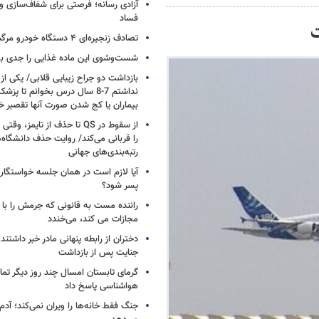
آزادی رسانه؛ فرصتی برای شفاف‌سازی و
فساد
ت
تصادف زنجیره‌ای ۴ دستگاه خودرو مرگبار شد
شست‌وشوی این ماده غذایی را جدی بگ
بازداشت دو جراح زیبایی قلابی/ یکی از
نداشتم 7-8 سال درس بخوانم تا 
بیماران یا کج شدن صورت آنها تقصبر خ
از سقوط در QS تا حذف از تایمز
را قربانی می‌کند/ روایت حذف دانشگاه‌ه
رتبه‌بندی‌های جهانی
آیا لازم است در همان جلسه خواستگار
پسر شود؟
راننده مست به قانونی که جرمش را با 
مجازات می کند، می‌خندد
دختران از رابطه پنهانی مادر خبر داشتند؛
جنایت پس از بازداشت
گرمای تابستان امسال چند روز دیگر تما
هواشناسی پاسخ داد
جنگ فقط خانه‌ها را ویران نمی‌کند؛ آدم‌