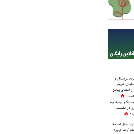
یه، عربستان و
لمان، شهباز
ز امضای پیمان
ندند
برنگار بودید چه
ور در نشست
د؟
ان ارسال اسلحه
شد / تد کروز: