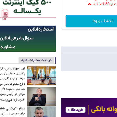
دان50%تخفیف🔥
تخفیف ویژه!
در بحث مشارکت کنید
نماز جماعت سران ترک
پاکستان + عکس / بن‌س
شریف و اردوغان پس ا
دفاع مشترک نماز خوا
شما نظر بدهید/ اگر خ
سوالی از رئیس جمه
خبری فردا می‌پرسیدی
سناتور آمریکایی خواه
برای شورش در ایران 