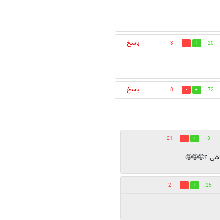
پاسخ
3
20
پاسخ
8
72
21
3
باشی ؟🤪🤪🤪
2
25