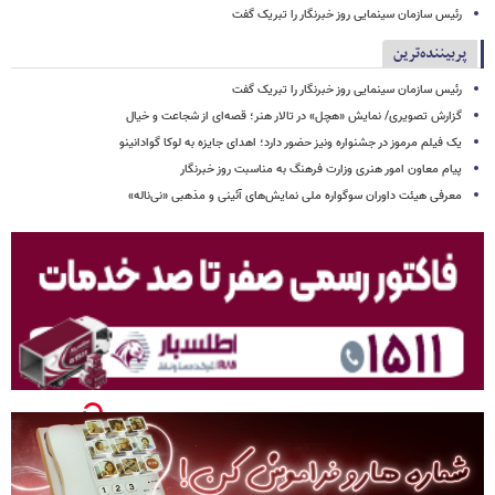
رئیس سازمان سینمایی روز خبرنگار را تبریک گفت
پربیننده‌ترین
رئیس سازمان سینمایی روز خبرنگار را تبریک گفت
گزارش تصویری/ نمایش «هچل» در تالار هنر؛ قصه‌ای از شجاعت و خیال
یک فیلم مرموز در جشنواره ونیز حضور دارد؛ اهدای جایزه به لوکا گوادانینو
پیام معاون امور هنری وزارت فرهنگ به مناسبت روز خبرنگار
معرفی هیئت داوران سوگواره ملی نمایش‌های آئینی و مذهبی «نی‌ناله»