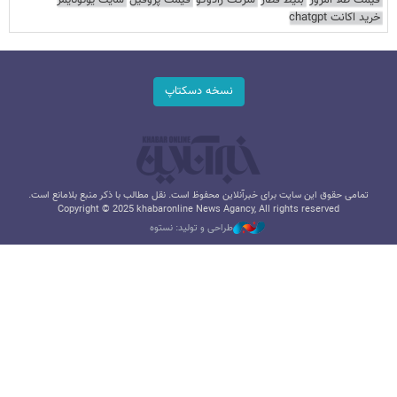
قیمت طلا امروز
بلیط قطار
شرکت رادوکو
قیمت پروفیل
سایت یوتوتایمز
خرید اکانت chatgpt
نسخه دسکتاپ
تمامی حقوق این سایت برای خبرآنلاین محفوظ است. نقل مطالب با ذکر منبع بلامانع است.
Copyright © 2025 khabaronline News Agancy, All rights reserved
طراحی و تولید: نستوه