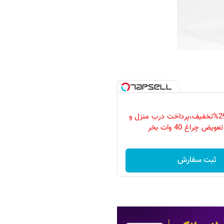
فقط امروز با 29%تخفیف،پرداخت درب منزل و
ویض چراغ 40 وات بخر
ثبت سفارش