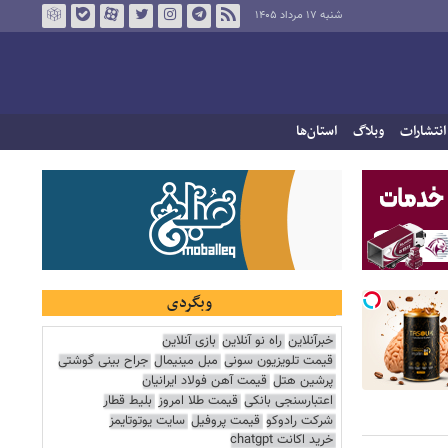
شنبه ۱۷ مرداد ۱۴۰۵
انتشارات
وبلاگ
استان‌ها
وبگردی
خبرآنلاین
راه نو آنلاین
بازی آنلاین
قیمت تلویزیون سونی
مبل مینیمال
جراح بینی گوشتی
پرشین هتل
قیمت آهن فولاد ایرانیان
اعتبارسنجی بانکی
قیمت طلا امروز
بلیط قطار
شرکت رادوکو
قیمت پروفیل
سایت یوتوتایمز
خرید اکانت chatgpt