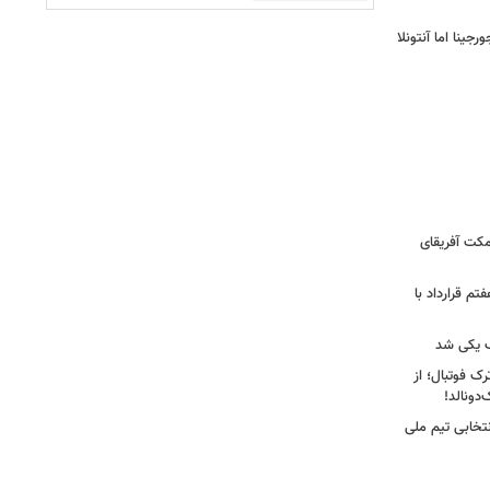
ینا اما آنتونلا
کت آفریقای
تم قرارداد با
 یکی شد
ک فوتبال؛ از
تخابی تیم ملی