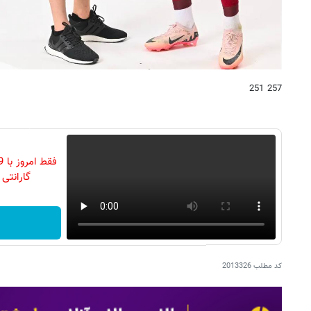
257 251
گارانتی تع
کد مطلب
2013326