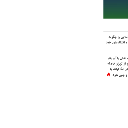
لاین را چگونه
و انتقادهای خود
نش با آمریکا،
از تهران فاصله
در مذاکرات با
 و چین شود