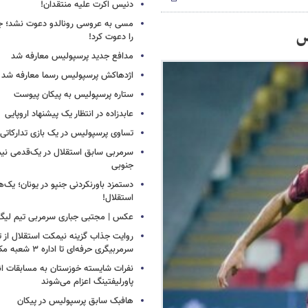
دنیس اکرت علیه منتقدان!
مسی به عروسی رونالدو دعوت نشد؛ جورج
س
را دعوت کرد!
مدافع جدید پرسپولیس معارفه شد
اژدهاکش پرسپولیس رسما معارفه شد
ستاره پرسپولیس به پیکان پیوست
عابدزاده در انتظار یک پیشنهاد اروپایی
تساوی پرسپولیس در یک بازی تدارکاتی
سرمربی سابق استقلال در یک‌قدمی نیم
جنوبی
دستمزد باورنکردنی جنپو در یونان؛ یک‌هف
استقلال!
عکس | مجتبی جباری سرمربی تیم لیگ
روایت جذاب گزینه نیمکت استقلال از تر
سرمربیگری حرفه‌ای تا اداره ۳ شعبه مک‌دونالد!
نفرات شایسته خوزستان به مسابقات ان
پاورلیفتینگ اعزام می‌شوند
هافبک سابق پرسپولیس در پیکان