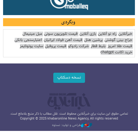
وبگردی
خبرآنلاین
راه نو آنلاین
بازی آنلاین
قیمت تلویزیون سونی
مبل مینیمال
جراح بینی گوشتی
پرشین هتل
قیمت آهن فولاد ایرانیان
اعتبارسنجی بانکی
قیمت طلا امروز
بلیط قطار
شرکت رادوکو
قیمت پروفیل
سایت یوتوتایمز
خرید اکانت chatgpt
نسخه دسکتاپ
تمامی حقوق این سایت برای خبرآنلاین محفوظ است. نقل مطالب با ذکر منبع بلامانع است.
Copyright © 2025 khabaronline News Agancy, All rights reserved
طراحی و تولید: نستوه