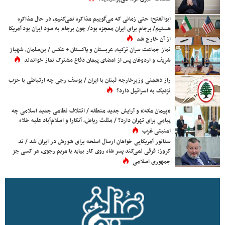
ابوالفتح: حتی زمانی که می‌گوییم مذاکره نمی‌کنیم، در حال مذاکره
هستیم/ برجام برای ایران معجزه بود/ چون برجام به سود ایران بود آمریکا
از آن خارج شد
نماز جماعت سران ترکیه، عربستان و پاکستان + عکس / بن‌سلمان، شهباز
شریف و اردوغان پس از امضای پیمان دفاع مشترک نماز خواندند
راز دشمنی وزیرخارجه لبنان با ایران / یوسف رجی چه ارتباطی با حزب
نزدیک به اسرائیل دارد؟
«پیمان مکه» و آرایش جدید منطقه / ائتلاف نظامی جدید اسلامی چه
پیامی برای تهران دارد؟ / مثلث ریاض، آنکارا و اسلام‌آباد علیه خلاء
امنیتی غرب
سناتور آمریکایی خواهان ارسال اسلحه برای شورش در ایران شد / تد
کروز: فرقی نمی‌کند پسر شاه روی کار بیاید یا مریم رجوی، هر کسی جز
جمهوری اسلامی