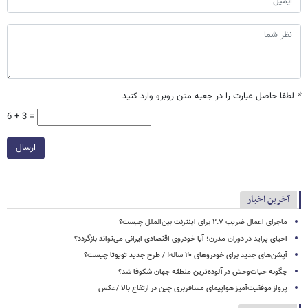
*
لطفا حاصل عبارت را در جعبه متن روبرو وارد کنید
6 + 3 =
ارسال
آخرین اخبار
ماجرای اعمال ضریب ۲.۷ برای اینترنت بین‌الملل چیست؟
احیای پراید در دوران مدرن؛ آیا خودروی اقتصادی ایرانی می‌تواند بازگردد؟
آپشن‌های جدید برای خودروهای ۲۰ ساله! / طرح جدید تویوتا چیست؟
چگونه حیات‌وحش در آلوده‌ترین منطقه جهان شکوفا شد؟
پرواز موفقیت‌آمیز هواپیمای مسافربری چین در ارتفاع بالا /عکس