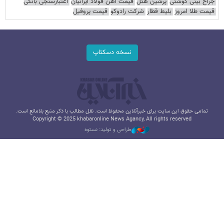
جراح بینی گوشتی
پرشین هتل
قیمت آهن فولاد ایرانیان
اعتبارسنجی بانکی
قیمت طلا امروز
بلیط قطار
شرکت رادوکو
قیمت پروفیل
نسخه دسکتاپ
تمامی حقوق این سایت برای خبرآنلاین محفوظ است. نقل مطالب با ذکر منبع بلامانع است.
Copyright © 2025 khabaronline News Agancy, All rights reserved
طراحی و تولید: نستوه