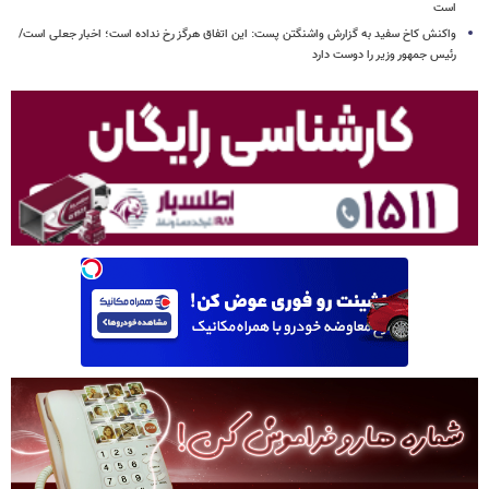
است
واکنش کاخ سفید به گزارش واشنگتن پست: این اتفاق هرگز رخ نداده است؛ اخبار جعلی است/
رئیس جمهور وزیر را دوست دارد