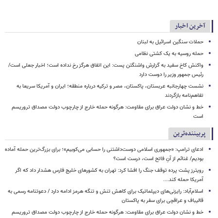
آخرین اخبار
حملات سنگین اسرائیل به لبنان
حمله روسیه به یک کشتی نظامی
واکنش کاخ سفید به گزارش واشنگتن پست: این اتفاق هرگز رخ نداده است؛ اخبار جعلی است/
رئیس جمهور وزیر را دوست دارد
نشست چهارجانبه عربستان، پاکستان، مصر و ترکیه درباره منطقه؛ ایران و آمریکا سریعا به
تفاهم‌نامه بازگردند
خط و نشان دولت عراق برای مقاومت: هرگونه حمله خارج از چارچوب دولت مصداق تروریسم
است
پربیننده‌ترین
ادعای ترامپ: «جمهوری اسلامی دوست‌داشتنی را حسابی می‌کوبیم»؛ برای بزرگ‌ترین حمله آماده
بودیم/ غنائم از آنِ فاتح است، درست است؟
رویترز پشت پرده توقف جنگ را افشا کرد: تهران به کشورهای خلیج فارس هشدار داد که اگر
آمریکا حمله کند....
اسلام‌آباد: رایزنی‌های دیپلماتیک برای کاهش تنش و تنگه هرمز ادامه دارد / دعوتنامه رسمی به
قالیباف و عراقچی برای سفر به پاکستان
خط و نشان دولت عراق برای مقاومت: هرگونه حمله خارج از چارچوب دولت مصداق تروریسم