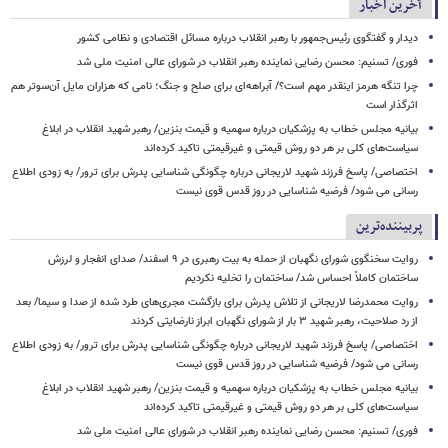
آخرین اخبار
دیدار و گفتگوی رئیس‌جمهور با رهبر انقلاب درباره مسائل اقتصادی و نظامی کشور
فوری/ تسنیم: محسن رضایی نماینده رهبر انقلاب در شورای عالی امنیت ملی شد
چرا تنگه هرمز اینقدر مهم است؟/ آبراهه‌ای برای صلح و جنگ؛ نامی که هزاران مایل آن‌سوتر هم
اثرگذار است
بیانیه مجلس خطاب به پزشکیان درباره سهمیه و قیمت بنزین/ رهبر شهید انقلاب در ابلاغ
سیاست‌های کلی بر هر دو روش قیمتی و غیرقیمتی تاکید کرده‌اند
اختصاصی/ پاسخ فرزند شهید لاریجانی درباره چگونگی شناسایی پدرش برای ترور/ به زودی اطلاع
رسانی می شود/ فرضیه شناسایی در روز قدس قوی نیست
پربیننده‌ترین
روایت سخنگوی شورای نگهبان از حمله به بیت رهبری در ۹ اسفند/ صدای انفجار و لرزش
ساختمان کاملاً احساس شد/ ساختمان را تخلیه نکردیم
روایت محمدرضا لاریجانی از تلاش پدرش برای بازگشت مجری‌های طرد شده از صدا و سیما/ بعد
از رد صلاحیت، رهبر شهید ۳ بار از شورای نگهبان ابراز نارضایتی کردند
اختصاصی/ پاسخ فرزند شهید لاریجانی درباره چگونگی شناسایی پدرش برای ترور/ به زودی اطلاع
رسانی می شود/ فرضیه شناسایی در روز قدس قوی نیست
بیانیه مجلس خطاب به پزشکیان درباره سهمیه و قیمت بنزین/ رهبر شهید انقلاب در ابلاغ
سیاست‌های کلی بر هر دو روش قیمتی و غیرقیمتی تاکید کرده‌اند
فوری/ تسنیم: محسن رضایی نماینده رهبر انقلاب در شورای عالی امنیت ملی شد