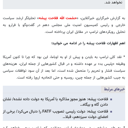
نخواهد شد.
به گزارش خبرگزاری خبرآنلاین، «
حشمت الله فلاحت پیشه
» تحلیلگر ارشد سیاست
خارجی و رئیس کمیسیون امنیت ملی مجلس دهم در گفت‌وگو با فرارو به
تحلیل رویکردهای ترامپ در مقابل ایران پرداخته است.
اهم اظهارات فلاحت پیشه را در ادامه می خوانید؛
* نقد کلی ترامپ به بایدن و پیش از او به اوباما، این بود که چرا تا کنون آمریکا
وظیفه «پلیس بد» بر عهده داشته و در قبال کشورهایی از جمله ایران، هزینه‌های
سیاست فشار و تحریم را متحمل شده است، اما بعد از آن سود توافقات سیاسی
به جیب کشورهایی از جمله چین، روسیه و حتی اتحادیه اروپا رفته است.
خبرهای مرتبط
فلاحت پیشه: هنوز مجوز مذاکره با آمریکا به دولت داده نشده/ نشان
دادن گاه‌ و بیگاه…
فلاحت پیشه: دولت رئیسی تصویب FATF را دنبال می‌کرد/ برخی از
اعضای دولت سیزدهم، قبلا…
* به طور مشخص، در موضوع ایران، معتقدم که ترامپ سعی خواهد کرد