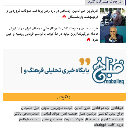
در بحث مشارکت کنید
تازه‌ترین خبر تامین اجتماعی درباره زمان پرداخت معوقات فروردین و
اردیبهشت بازنشستگان
ظریف: بدون مدیریت تنش با آمریکا، حتی دوستان ایران هم از تهران
فاصله می‌گیرند/ایران نباید در مذاکرات با ترامپ قربانی روسیه و چین
شود
وبگردی
خبرآنلاین
راه نو آنلاین
بازی آنلاین
قیمت تلویزیون سونی
مبل مینیمال
جراح بینی گوشتی
پرشین هتل
قیمت آهن فولاد ایرانیان
اعتبارسنجی بانکی
قیمت طلا امروز
بلیط قطار
شرکت رادوکو
قیمت پروفیل
سایت یوتوتایمز
خرید اکانت chatgpt