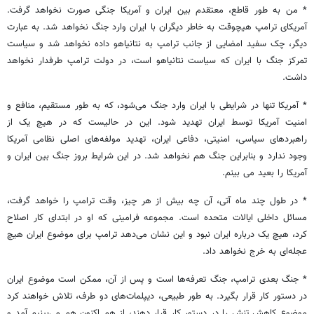
* من به طور قاطع، معتقدم بین ایران و آمریکا جنگی صورت نخواهد گرفت.
آمریکای ترامپ هیچوقت به خاطر دیگران با ایران وارد جنگ نخواهد شد. به عبارت
دیگر، چک سفید امضایی از جانب ترامپ به نتانیاهو داده نخواهد شد و سیاست
تمرکز جنگ با ایران که سیاست نتانیاهو است، در دولت ترامپ طرفدار نخواهد
داشت.
* آمریکا تنها در شرایطی با ایران وارد جنگ می‌شود، که به طور مستقیم، منافع و
امنیت آمریکا توسط ایران تهدید شود. این در حالیست که در هیچ یک از
راهبردهای سیاسی، امنیتی، دفاعی ایران، تهدید مولفه‌های اصلی نظامی آمریکا
وجود ندارد و بنابراین جنگ هم نخواهد شد. در این شرایط بروز جنگ بین ایران و
آمریکا را بعید می بینم.
* در طول چند ماه آتی، آن چه بیش از هر چیز، وقت ترامپ را خواهد گرفت،
مسائل داخلی ایالات متحده است. مجموعه فرامینی که او در ابتدای کار اصلاح
کرد، هیچ یک درباره ایران نبود و این نشان می‌دهد ترامپ برای موضوع ایران هیچ
عجله‌ای به خرج نخواهد داد.
* جنگ بعدی ترامپ، جنگ تعرفه‌ها است و پس از آن، ممکن است موضوع ایران
در دستور کار قرار بگیرد. به طور طبیعی، دیپلمات‌های دو طرف، تلاش خواهند کرد
موضوع کاهش تنش را در دستور کار قرار دهند، از هم اکنون هم می‌بینیم آمد و