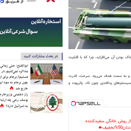
در بحث مشارکت کنید
بودن آن می‌افزاید، چرا که با قابلیت
ابوالفتح: حتی زمانی 
مذاکره نمی‌کنیم، در 
هایپرسونیک جدا شده و به سمت هدف می‌رود. سرعت، قدرت
هستیم/ برجام برای ای
چون برجام به سود ایرا
سیستم‌های پدافندی چون تاد، پاتریوت و
خارج شد
راز دشمنی وزیرخارجه 
یوسف رجی چه ارتباط
به اسرائیل دارد؟
 از روش خانگی سفیدکننده
دان50%تخفیف🔥