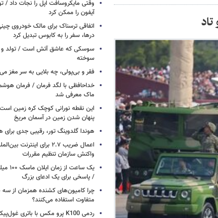
وقتی مایکروسافت اپل را نجات داد / 
آیفون را ممکن کرد
تاد
اتفاقی ترسناک برای مالک خودروی چین
درها، سفر را به کابوس تبدیل کرد
سوسکی که عاشق آتش است / تولد و ز
سوخته
فقر و بی‌پولی، چه بلایی به سر مغز می‌آ
خداحافظی با لگد فرمان / فرمان هوشم
ماک معرفی شد
این نقطه نورانی کوچک کره زمین است 
پنهان شدن زمین در آسمان مریخ
هوندا گلدوینگ تور، رقیبی جدی برای ه
اعمال ضریب ۲.۷ برای اینترنت 
واکنش سازمان تنظیم مقررات
یک ساعت از
/ پاسخی برای یک ادعای بزرگ
چرا کامیون‌های کشنده همزمان از سه 
متفاوت استفاده می‌کنند؟
ردمی K100 پرو مکس با باتری غول‌