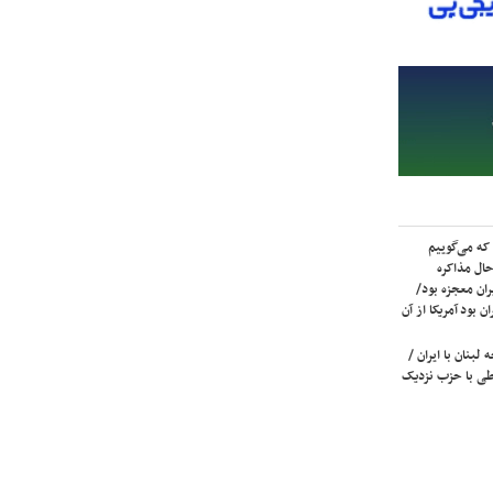
که می‌گوییم
حال مذاکره
ران معجزه بود/
ن بود آمریکا از آن
لبنان با ایران /
ی با حزب نزدیک