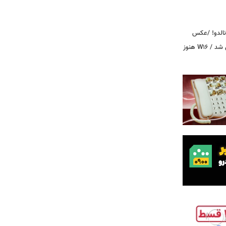
ونالدو! /عکس
بوگاتی سفارشی با نام «دِستِریِر» معرفی شد / W۱۶ هنوز