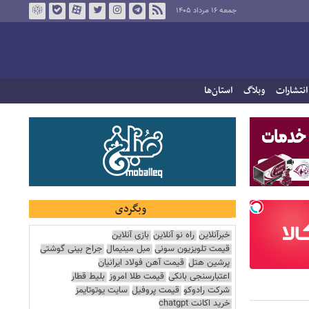
جمعه ۱۶ مرداد ۱۴۰۵
انتشارات
وبلاگ
استان‌ها
وبگردی
خبرآنلاین
راه نو آنلاین
بازی آنلاین
قیمت تلویزیون سونی
مبل مینیمال
جراح بینی گوشتی
پرشین هتل
قیمت آهن فولاد ایرانیان
اعتبارسنجی بانکی
قیمت طلا امروز
بلیط قطار
شرکت رادوکو
قیمت پروفیل
سایت یوتوتایمز
خرید اکانت chatgpt