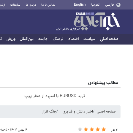
فارسی
العربية
English
تماس با ما
درباره ما
تبلیغات
آرشی
صفحه اصلی
سیاست
اقتصاد
فرهنگ
جامعه
بین‌الملل
ورزش
تا
مطالب پیشنهادی
ترید EURUSD با اسپرد از صفر پیپ
صفحه اصلی
اخبار دانش و فناوری
جنگ افزار
۴ بهمن ۱۴۰۳ - ۰۸:۰۵
۲ نفر