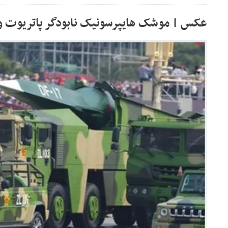
عکس | موشک هایپرسونیک نابودگر پاتریوت و 