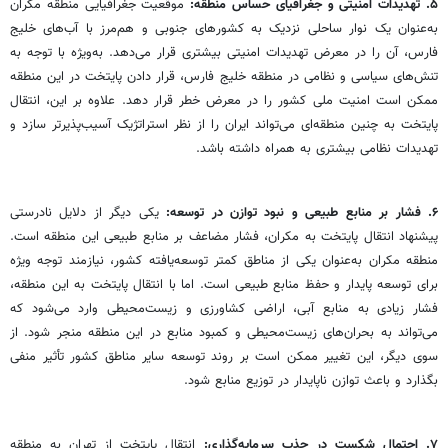
۵. تهدیدات امنیتی و جغرافیای حساس منطقه:
موقعیت جغرافیایی منطقه مکران
به‌عنوان یک نوار ساحلی نزدیک به کشورهای جنوبی و هم‌مرز با آب‌های خلیج
فارس، آن را در معرض تهدیدات امنیتی بیشتری قرار می‌دهد. به‌ویژه با توجه به
تنش‌های سیاسی و نظامی در منطقه خلیج فارس، قرار دادن پایتخت در این منطقه
ممکن است امنیت ملی کشور را در معرض خطر قرار دهد. علاوه بر این، انتقال
پایتخت به چنین منطقه‌ای می‌تواند ایران را از نظر استراتژیک آسیب‌پذیرتر سازد و
تهدیدات نظامی بیشتری به همراه داشته باشد.
۶. فشار بر منابع طبیعی و نبود توازن در توسعه:
یکی دیگر از دلایل نادرستی
پیشنهاد انتقال پایتخت به مکران، فشار مضاعف بر منابع طبیعی این منطقه است.
منطقه مکران به‌عنوان یکی از مناطق کمتر توسعه‌یافته کشور، نیازمند توجه ویژه
برای توسعه پایدار و حفظ منابع طبیعی است. اما با انتقال پایتخت به این منطقه،
فشار زیادی به منابع آبی، اراضی کشاورزی و زیست‌محیطی وارد می‌شود که
می‌تواند به بحران‌های زیست‌محیطی و کمبود منابع در این منطقه منجر شود. از
سوی دیگر، این تغییر ممکن است بر روند توسعه سایر مناطق کشور تأثیر منفی
بگذارد و باعث توازن ناپایدار در توزیع منابع شود.
۷. احتمال شکست در جذب سرمایه‌گذاری:
انتقال پایتخت از تهران به منطقه