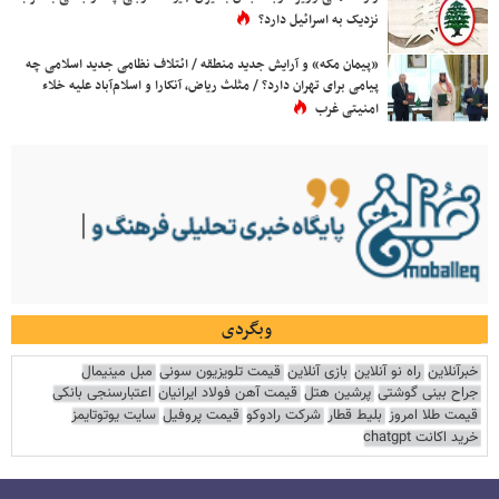
نزدیک به اسرائیل دارد؟
«پیمان مکه» و آرایش جدید منطقه / ائتلاف نظامی جدید اسلامی چه
پیامی برای تهران دارد؟ / مثلث ریاض، آنکارا و اسلام‌آباد علیه خلاء
امنیتی غرب
وبگردی
خبرآنلاین
راه نو آنلاین
بازی آنلاین
قیمت تلویزیون سونی
مبل مینیمال
جراح بینی گوشتی
پرشین هتل
قیمت آهن فولاد ایرانیان
اعتبارسنجی بانکی
قیمت طلا امروز
بلیط قطار
شرکت رادوکو
قیمت پروفیل
سایت یوتوتایمز
خرید اکانت chatgpt