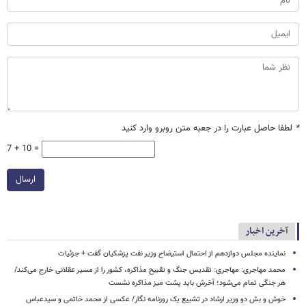
*
لطفا حاصل عبارت را در جعبه متن روبرو وارد کنید
7 + 10 =
ارسال
آخرین اخبار
نماینده مجلس دوازدهم از احتمال استیضاح وزیر نفت پزشکیان گفت + جزئیات
محمد مهاجری: مهاجری: تقدیس جنگ و تقبیح مذاکره، کشور را از مسیر عقلانی خارج می‌کند/
هر جنگی تمام می‌شود؛ آخرش باید پشت میز مذاکره نشست
خوش و بش دو وزیر ارشاد در تشییع یک روزنامه نگار/ عکسی از محمد خاتمی و سیدعباس