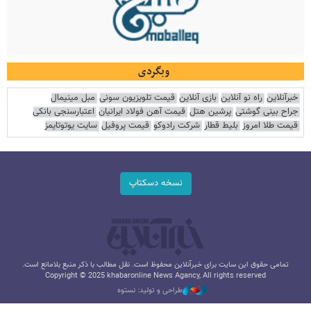
وبگردی
خبرآنلاین
راه نو آنلاین
بازی آنلاین
قیمت تلویزیون سونی
مبل مینیمال
جراح بینی گوشتی
پرشین هتل
قیمت آهن فولاد ایرانیان
اعتبارسنجی بانکی
قیمت طلا امروز
بلیط قطار
شرکت رادوکو
قیمت پروفیل
سایت یوتوتایمز
نسخه دسکتاپ
تمامی حقوق این سایت برای خبرآنلاین محفوظ است. نقل مطالب با ذکر منبع بلامانع است.
Copyright © 2025 khabaronline News Agancy, All rights reserved
طراحی و تولید: نستوه