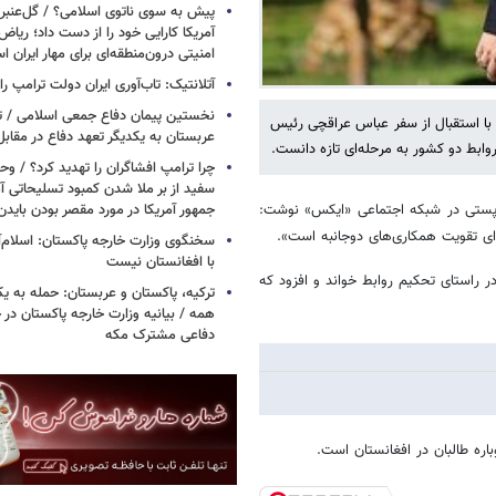
پیش به سوی ناتوی اسلامی؟ / گل‌عنبری
آمریکا کارایی خود را از دست داد؛ ریاض
امنیتی درون‌منطقه‌ای برای مهار ایران 
آتلانتیک: تاب‌آوری ایران دولت ترامپ را 
نخستین پیمان دفاع جمعی اسلامی / تر
 با استقبال از سفر عباس عراقچی رئیس
عربستان به یکدیگر تعهد دفاع در مقابل
روابط دو کشور به مرحله‌ای تازه دانست.
چرا ترامپ افشاگران را تهدید کرد؟ / و
سفید از بر ملا شدن کمبود تسلیحاتی آ
جمهور آمریکا در مورد مقصر بودن بایدن
ر پستی در شبکه اجتماعی «ایکس» نوشت:
ای تقویت همکاری‌های دوجانبه است».
سخنگوی وزارت خارجه پاکستان: اسلام‌آ
با افغانستان نیست
ر راستای تحکیم روابط خواند و افزود که
ترکیه، پاکستان و عربستان: حمله به ی
همه / بیانیه وزارت خارجه پاکستان د
دفاعی مشترک مکه
اره طالبان در افغانستان است.