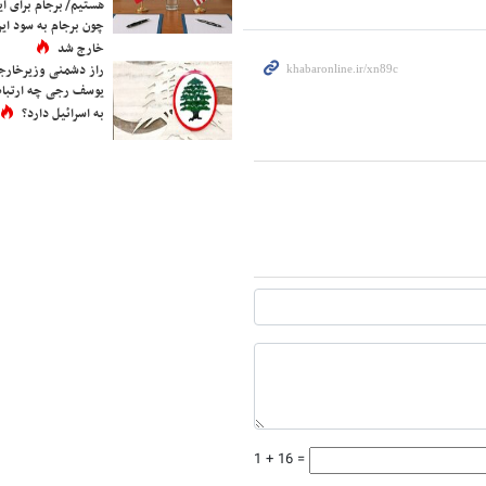
هستیم/ برجام برای ای
چون برجام به سود ایرا
خارج شد
راز دشمنی وزیرخارجه 
یوسف رجی چه ارتباط
به اسرائیل دارد؟
1 + 16 =