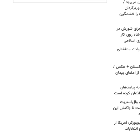
 می‌رود /
ربرگردان
پ را خشمگین
 برای شورش در
شاه روی کار
ری اسلامی
ولات منطقه‌ای
اکستان + عکس /
ز امضای پیمان
به پیامدهای
 اذعان کرده است
 وال‌استریت
ست تا واکنش این
ورکر: آمریکا از
 انتخابات