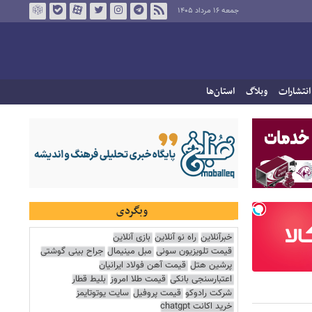
جمعه ۱۶ مرداد ۱۴۰۵
انتشارات
وبلاگ
استان‌ها
وبگردی
خبرآنلاین
راه نو آنلاین
بازی آنلاین
قیمت تلویزیون سونی
مبل مینیمال
جراح بینی گوشتی
پرشین هتل
قیمت آهن فولاد ایرانیان
اعتبارسنجی بانکی
قیمت طلا امروز
بلیط قطار
شرکت رادوکو
قیمت پروفیل
سایت یوتوتایمز
خرید اکانت chatgpt