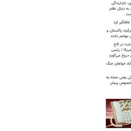
: بازدارندگی
 به دنبال نظام
است
غافلگیر کرد
کیه، پاکستان و
 مهاجم دادند
حشت در کاخ
مریکا / رئیس
 دروغ می‌گوید
باد خواهان جنگ
کی یعنی حمله به
ر خصوص پیمان