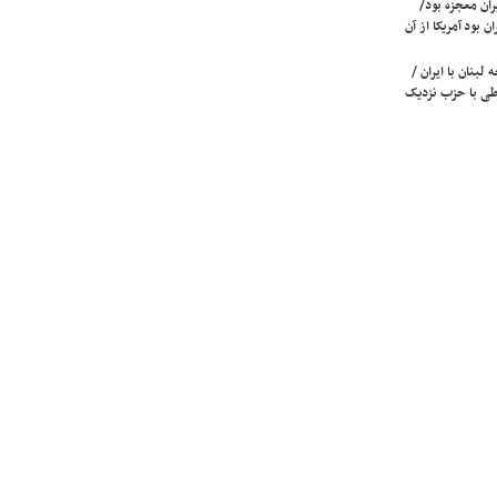
ران معجزه بود/
ن بود آمریکا از آن
لبنان با ایران /
ی با حزب نزدیک