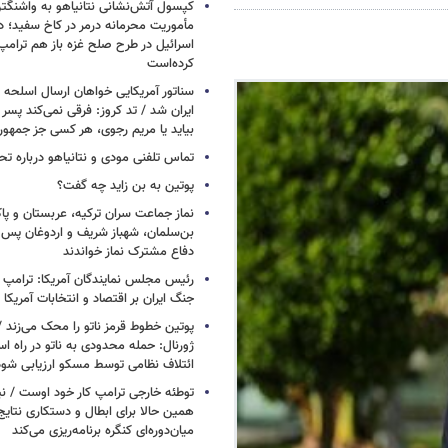
کپسول آتش‌نشانی نتانیاهو به واشنگتن
مأموریت محرمانه درمر در کاخ سفید؛ دو
اسرائیل در طرح صلح غزه باز هم ترام
کرده‌است
سناتور آمریکایی خواهان ارسال اسلحه
ایران شد / تد کروز: فرقی نمی‌کند پسر 
بیاید یا مریم رجوی، هر کسی جز جمهو
تماس تلفنی مودی و نتانیاهو درباره تح
پوتین به بن زاید چه گفت؟
نماز جماعت سران ترکیه، عربستان و پ
بن‌سلمان، شهباز شریف و اردوغان پس ا
دفاع مشترک نماز خواندند
رئیس مجلس نمایندگان آمریکا: ترامپ 
جنگ ایران بر اقتصاد و انتخابات آمریکا
پوتین خطوط قرمز ناتو را محک می‌زند /
ژورنال: حمله محدودی به ناتو در راه ا
ائتلاف نظامی توسط مسکو ارزیابی شود
توطئه خارجی ترامپ کار خود اوست / نیوی
همین حالا برای ابطال و دستکاری نتایج
میان‌دوره‌ای کنگره برنامه‌ریزی می‌کند