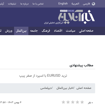
فارسی
العربية
English
تماس با ما
درباره ما
تبلیغات
آرشی
صفحه اصلی
سیاست
اقتصاد
فرهنگ
جامعه
بین‌الملل
ورزش
تا
مطالب پیشنهادی
ترید EURUSD با اسپرد از صفر پیپ
صفحه اصلی
اخبار بین‌الملل
دیپلماسی
۴ بهمن ۱۴۰۳ - ۱۳:۵۷
۰ نفر