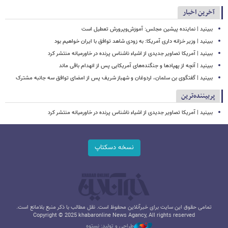
آخرین اخبار
ببینید | نماینده پیشین مجلس: آموزش‌وپرورش تعطیل است
ببینید | وزیر خزانه داری آمریکا: به زودی شاهد توافق با ایران خواهیم بود
ببینید | آمریکا تصاویر جدیدی از اشیاء ناشناس پرنده در خاورمیانه منتشر کرد
ببینید | آنچه از پهپادها و جنگنده‌های آمریکایی پس از انهدام باقی ماند
ببینید | گفتگوی بن سلمان، اردوغان و شهباز شریف پس از امضای توافق سه جانبه مشترک
پربیننده‌ترین
ببینید | آمریکا تصاویر جدیدی از اشیاء ناشناس پرنده در خاورمیانه منتشر کرد
نسخه دسکتاپ
تمامی حقوق این سایت برای خبرآنلاین محفوظ است. نقل مطالب با ذکر منبع بلامانع است.
Copyright © 2025 khabaronline News Agancy, All rights reserved
طراحی و تولید: نستوه