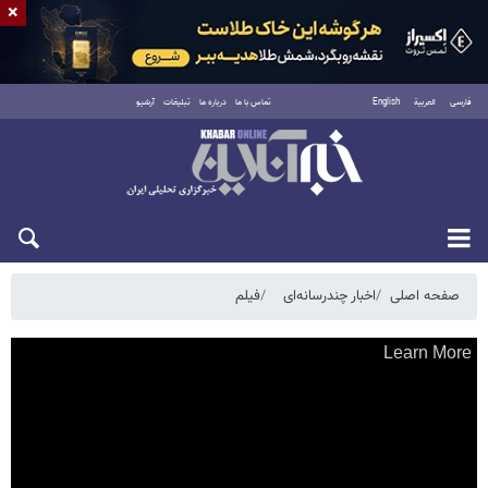
×
فارسی
العربية
English
تماس با ما
درباره ما
تبلیغات
آرشیو
جمعه ۱۶ مرداد ۱۴۰۵
صفحه اصلی
اخبار چندرسانه‌ای
فیلم