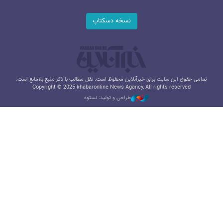
نسخه دسکتاپ
تمامی حقوق این سایت برای خبرآنلاین محفوظ است. نقل مطالب با ذکر منبع بلامانع است.
Copyright © 2025 khabaronline News Agancy, All rights reserved
طراحی و تولید: نستوه