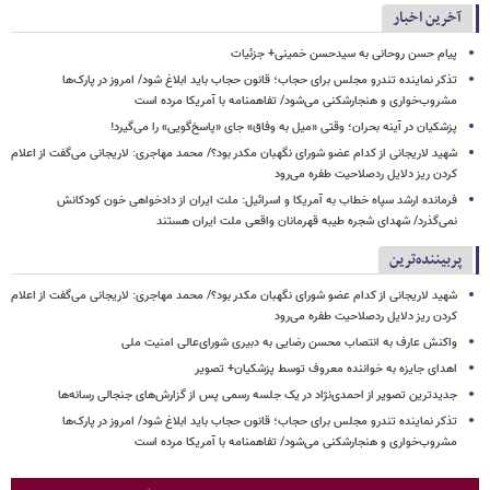
آخرین اخبار
پیام حسن روحانی به سیدحسن خمینی+ جزئیات
تذکر نماینده تندرو مجلس برای حجاب؛ قانون حجاب باید ابلاغ شود/ امروز در پارک‌ها
مشروب‌خواری و هنجارشکنی می‌شود/ تفاهمنامه با آمریکا مرده است
پزشکیان در آینه بحران؛ وقتی «میل به وفاق» جای «پاسخ‌گویی» را می‌گیرد!
شهید لاریجانی از کدام عضو شورای نگهبان مکدر بود؟/ محمد مهاجری: لاریجانی می‌گفت از اعلام
کردن ریز دلایل ردصلاحیت طفره می‌رود
فرمانده ارشد سپاه خطاب به آمریکا و اسرائیل: ملت ایران از دادخواهی خون کودکانش
نمی‌گذرد/ شهدای شجره طیبه قهرمانان واقعی ملت ایران هستند
پربیننده‌ترین
شهید لاریجانی از کدام عضو شورای نگهبان مکدر بود؟/ محمد مهاجری: لاریجانی می‌گفت از اعلام
کردن ریز دلایل ردصلاحیت طفره می‌رود
واکنش عارف به انتصاب محسن رضایی به دبیری شورای‌عالی امنیت ملی
اهدای جایزه به خواننده معروف توسط پزشکیان+ تصویر
جدیدترین تصویر از احمدی‌نژاد در یک جلسه رسمی پس از گزارش‌های جنجالی رسانه‌ها
تذکر نماینده تندرو مجلس برای حجاب؛ قانون حجاب باید ابلاغ شود/ امروز در پارک‌ها
مشروب‌خواری و هنجارشکنی می‌شود/ تفاهمنامه با آمریکا مرده است