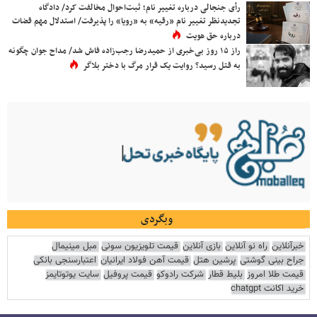
رأی جنجالی درباره تغییر نام؛ ثبت‌احوال مخالفت کرد/ دادگاه
تجدیدنظر تغییر نام «رقیه» به «رویا» را پذیرفت/ استدلال مهم قضات
درباره حق هویت
راز ۱۵ روز بی‌خبری از حمیدرضا رجب‌زاده فاش شد/ مداح جوان چگونه
به قتل رسید؟ روایت یک قرار مرگ با دختر بلاگر
وبگردی
خبرآنلاین
راه نو آنلاین
بازی آنلاین
قیمت تلویزیون سونی
مبل مینیمال
جراح بینی گوشتی
پرشین هتل
قیمت آهن فولاد ایرانیان
اعتبارسنجی بانکی
قیمت طلا امروز
بلیط قطار
شرکت رادوکو
قیمت پروفیل
سایت یوتوتایمز
خرید اکانت chatgpt