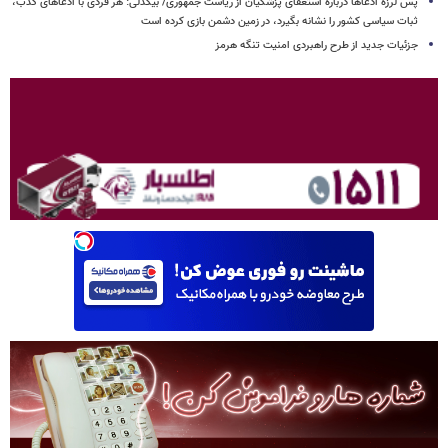
پس لرزه ادعاها درباره استعفای پزشکیان از ریاست جمهوری/ بیگدلی: هر فردی با ادعاهای کذب،
ثبات سیاسی کشور را نشانه بگیرد، در زمین دشمن بازی کرده است
جزئیات جدید از طرح راهبردی امنیت تنگه هرمز