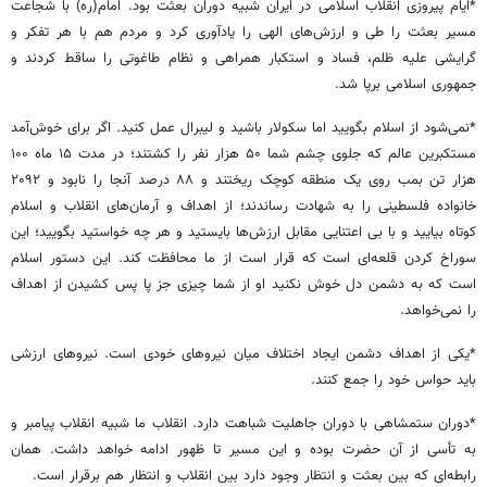
*ایام پیروزی انقلاب اسلامی در ایران شبیه دوران بعثت بود. امام(ره) با شجاعت
مسیر بعثت را طی و ارزش‌های الهی را یادآوری کرد و مردم هم با هر تفکر و
گرایشی علیه ظلم، فساد و استکبار همراهی و نظام طاغوتی را ساقط کردند و
جمهوری اسلامی برپا شد.
*نمی‌شود از اسلام بگویید اما سکولار باشید و لیبرال عمل کنید. اگر برای خوش‌آمد
مستکبرین عالم که جلوی چشم شما ۵۰ هزار نفر را کشتند؛ در مدت ۱۵ ماه ۱۰۰
هزار تن بمب روی یک منطقه کوچک ریختند و ۸۸ درصد آنجا را نابود و ۲۰۹۲
خانواده فلسطینی را به شهادت رساندند؛ از اهداف و آرمان‌های انقلاب و اسلام
کوتاه بیایید و با بی اعتنایی مقابل ارزش‌ها بایستید و هر چه خواستید بگویید؛ این
سوراخ کردن قلعه‌ای است که قرار است از ما محافظت کند. این دستور اسلام
است که به دشمن دل خوش نکنید او از شما چیزی جز پا پس کشیدن از اهداف
را نمی‌خواهد.
*یکی از اهداف دشمن ایجاد اختلاف میان نیروهای خودی است. نیروهای ارزشی
باید حواس خود را جمع کنند.
*دوران ستمشاهی با دوران جاهلیت شباهت دارد. انقلاب ما شبیه انقلاب پیامبر و
به تأسی از آن حضرت بوده و این مسیر تا ظهور ادامه خواهد داشت. همان
رابطه‌ای که بین بعثت و انتظار وجود دارد بین انقلاب و انتظار هم برقرار است.