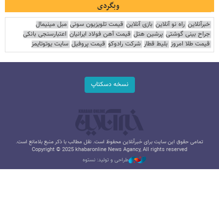
وبگردی
خبرآنلاین
راه نو آنلاین
بازی آنلاین
قیمت تلویزیون سونی
مبل مینیمال
جراح بینی گوشتی
پرشین هتل
قیمت آهن فولاد ایرانیان
اعتبارسنجی بانکی
قیمت طلا امروز
بلیط قطار
شرکت رادوکو
قیمت پروفیل
سایت یوتوتایمز
نسخه دسکتاپ
تمامی حقوق این سایت برای خبرآنلاین محفوظ است. نقل مطالب با ذکر منبع بلامانع است.
Copyright © 2025 khabaronline News Agancy, All rights reserved
طراحی و تولید: نستوه