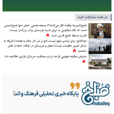
در بحث مشارکت کنید
شیخ‌نشین‌ها چگونه فکر می‌کنند؟/ مسجدجامعی: عمان تنها شیخ‌نشینی
است که نگاه متفاوتی به ایران دارد/ عربستان برادر بزرگ‌تر نیست؛
قدرت مسلط خلیج فارس است
ابوالفتح: برای ترامپ مهم نیست تاج بر سر کار باشد یا عمامه/ آمریکا به
دنبال تغییر حکومت نیست/ عمان و عربستان در توقف حملات نقش
داشتند
سازمان وظیفه عمومی فراجا درباره معافیت سربازان فراری اطلاعیه داد