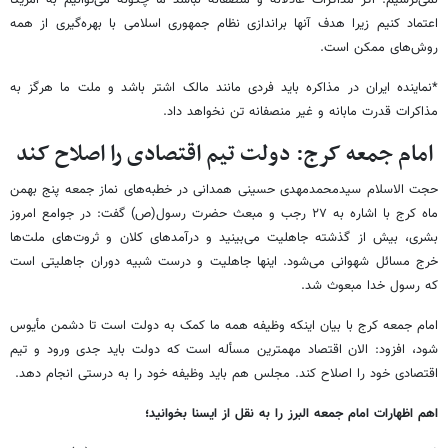
نمی‌ترسیم. اگر مذاکرات عادلانه و منصفانه نباشد ما چگونه می‌توانیم به آمریکا
اعتماد کنیم زیرا هدف آنها براندازی نظام جمهوری اسلامی با بهره‌گیری از همه
روش‌های ممکن است.
*نماینده ایران در مذاکره باید فردی مانند مالک اشتر باشد و ملت ما هرگز به
مذاکرات قدرت مابانه و غیر منصفانه تن نخواهد داد.
امام جمعه کرج: دولت تیم اقتصادی را اصلاح کند
حجت الاسلام سیدمحمدمهدی حسینی همدانی در خطبه‌های نماز جمعه پنج بهمن
ماه کرج با اشاره به ۲۷ رجب و مبعث حضرت رسول(ص) گفت: در جوامع امروز
بشری، بیش از گذشته جاهلیت می‌بینید و درآمدهای کلان و ثروت‌های ملت‌ها
خرج مسائل شهوانی می‌شود. اینها جاهلیت و درست شبیه دوران جاهلیتی است
که رسول خدا مبعوث شد.
امام جمعه کرج با بیان اینکه وظیفه همه ما کمک به دولت است تا دشمن مأیوس
شود، افزود: الان اقتصاد مهمترین مسأله است که دولت باید جدی ورود و تیم
اقتصادی خود را اصلاح کند. مجلس هم باید وظیفه خود را به درستی انجام دهد.
اهم اظهارات امام جمعه البرز را به نقل از ایسنا بخوانید؛