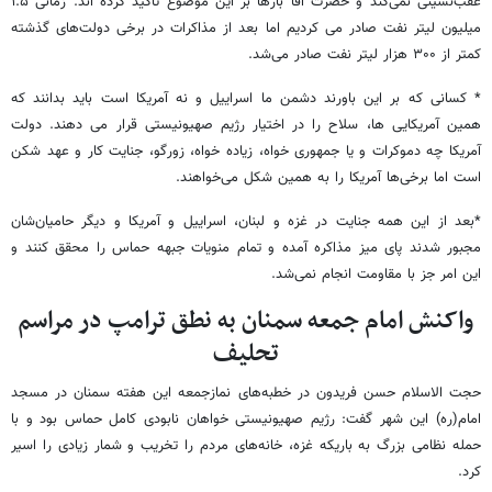
عقب‌نشینی نمی‌کند و حضرت آقا بارها بر این موضوع تاکید کرده اند. زمانی ۱.۵
میلیون لیتر نفت صادر می کردیم اما بعد از مذاکرات در برخی دولت‌های گذشته
کمتر از ۳۰۰ هزار لیتر نفت صادر می‌شد.
* کسانی که بر این باورند دشمن ما اسراییل و نه آمریکا است باید بدانند که
همین آمریکایی ها، سلاح را در اختیار رژیم صهیونیستی قرار می دهند. دولت
آمریکا چه دموکرات و یا جمهوری خواه، زیاده خواه، زورگو، جنایت کار و عهد شکن
است اما برخی‌ها آمریکا را به همین شکل می‌خواهند.
*بعد از این‌ همه جنایت در غزه و لبنان، اسراییل و آمریکا و دیگر حامیان‌شان
مجبور شدند پای میز مذاکره آمده و تمام منویات جبهه حماس را محقق کنند و
این امر جز با مقاومت انجام نمی‌شد.
واکنش امام جمعه سمنان به نطق ترامپ در مراسم
تحلیف
حجت الاسلام حسن فریدون در خطبه‌های نمازجمعه این هفته سمنان در مسجد
امام(ره) این شهر گفت: رژیم صهیونیستی خواهان نابودی کامل حماس بود و با
حمله نظامی بزرگ به باریکه غزه، خانه‌های مردم را تخریب و شمار زیادی را اسیر
کرد.