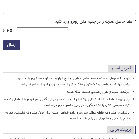
*
لطفا حاصل عبارت را در جعبه متن روبرو وارد کنید
5 + 8 =
ارسال
آخرین اخبار
تهدید کشورهای منطقه توسط حاجی بابایی؛ پاسخ ایران به هرگونه همکاری با دشمن،
پشیمان‌کننده خواهد بود/ گسترش جنگ بیش از همه به زیان آمریکا و اسرائیل است
جزئیات جدید از طرح راهبردی امنیت تنگه هرمز
پس لرزه ادعاها درباره استعفای پزشکیان از ریاست جمهوری/ بیگدلی: هر فردی با ادعاهای کذب،
ثبات سیاسی کشور را نشانه بگیرد، در زمین دشمن بازی کرده است
پزشکیان: مشروطه نقطه عطف بیداری و آزادی‌خواهی ملت ایران بود/ مشروطه نخستین تجربه
نظام پارلمانی و قانون‌گرایی را در خاورمیانه بود
پربیننده‌ترین