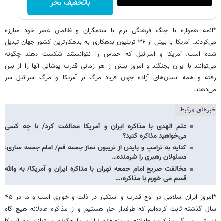
باتخفیف بخر
*ائمه همواره با جنگ فرهنگی نرم با ستمگران و ظالمان عصر خود مبارزه
می‌کردند. آمریکا با بیش از ۳۶ تریلیون بدهکاری به بدهکارترین کشور جهان تبدیل
شده است. آمریکا و اسرائیل که حماس را نتوانستند شکست دهند چگونه
می‌توانند با ایران بجنگند و امروز بیش از هر زمانی قدرت پوشالی آنها را از بین
رفته و همه انسان‌های آزاده جهان فریاد مرگ بر آمریکا و مرگ اسرائیل سر
می‌دهند.
خبرهای مرتبط
علم الهدی با مذاکره ایران و آمریکا مخالفت کرد/ با چه کسی
می‌خواهید مذاکره کنید؟
کنایه به ترامپ و بایدن از تریبون نماز جمعه قم/ امام جمعه ساری:
مسئولان رهبری را شرمنده…
مخالفت صریح امام جمعه تهران با مذاکره ایران و آمریکا/ به والله
قسم می خورم با مذاکره،…
*امروز ایران اسلامی در اوج قدرت و استکبار در ذلت و خواری است و ما در ۴۵
سال گذشته ثابت کرده‌ایم که طرفدار حق هستیم و از مذاکره عادلانه هیچ گاه