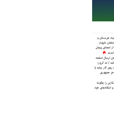
یه، عربستان و
لمان، شهباز
ز امضای پیمان
ندند
ان ارسال اسلحه
شد / تد کروز:
روی کار بیاید یا
جز جمهوری
لاین را چگونه
و انتقادهای خود