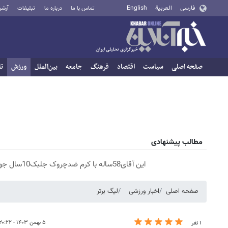
فارسی
العربية
English
تماس با ما
درباره ما
تبلیغات
آرشی
صفحه اصلی
سیاست
اقتصاد
فرهنگ
جامعه
بین‌الملل
ورزش
تا
مطالب پیشنهادی
این آقای58ساله با کرم ضدچروک جلبک10سال جوان شد(سفارش با تخفیف)
صفحه اصلی
اخبار ورزشی
لیگ برتر
۵ بهمن ۱۴۰۳ - ۲۰:۲۲
۱ نفر