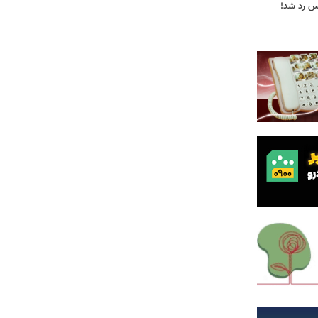
یس رد شد!