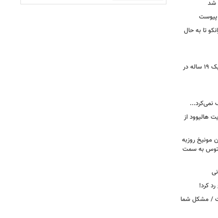
 شد
 پیوست
نکو تا به حال
رونمایی از خرید جدید پرسپولیس؛ هافبک ۱۹ ساله در
 نمی‌کرد...
ت هالیوود از
رن مونیخ روزبه
وونتوس به سمت
نی
د کرد!
ست / مشکل شما