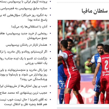
پرونده لژیونر ایرانی با پرسپولیس بسته
ستاره سابق پرسپولیس به فجرسپاسی
سلطان مافیا
به انگیزه روز خبرنگار/ سؤال‌هایی که برا
پاسخ نداده بود!
آدان با استقلالی‌ها راه می‌آید!
جمع سرخپوشان
هشدار تارتار در رختکن پرسپولیس
اگر کریستیانو رونالدو رئال مادرید را ترک
بازگشت تد لاسو با یک ایده جذاب؛ روای
یک انقلاب ورزشی
چرا رئال مادرید و منچستریونایتد و بای
روز پولدارتر می شوند و بارسلونا و ی
ورشکستگی می روند؟
جیب پر پول اماراتی‌ها از ملی‌پوشان ایرا
عجیب ترین پیشنهادی که محمد صلاح ر
نه آقای تاجرنیا ! حال تیمت خوب نی
هم فقط پنجره نقل و انتقال نیست