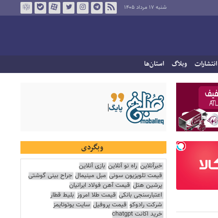
شنبه ۱۷ مرداد ۱۴۰۵
انتشارات
وبلاگ
استان‌ها
وبگردی
خبرآنلاین
راه نو آنلاین
بازی آنلاین
قیمت تلویزیون سونی
مبل مینیمال
جراح بینی گوشتی
پرشین هتل
قیمت آهن فولاد ایرانیان
اعتبارسنجی بانکی
قیمت طلا امروز
بلیط قطار
شرکت رادوکو
قیمت پروفیل
سایت یوتوتایمز
خرید اکانت chatgpt