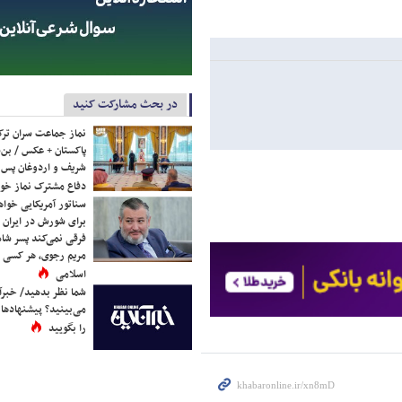
در بحث مشارکت کنید
نماز جماعت سران ترک
پاکستان + عکس / بن‌س
شریف و اردوغان پس ا
دفاع مشترک نماز خوا
سناتور آمریکایی خواه
برای شورش در ایران 
فرقی نمی‌کند پسر شاه 
مریم رجوی، هر کسی 
اسلامی
شما نظر بدهید/ خبرآن
می‌بینید؟ پیشنهادها 
را بگویید