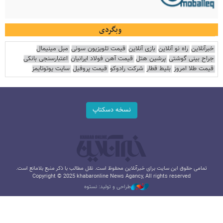
وبگردی
خبرآنلاین
راه نو آنلاین
بازی آنلاین
قیمت تلویزیون سونی
مبل مینیمال
جراح بینی گوشتی
پرشین هتل
قیمت آهن فولاد ایرانیان
اعتبارسنجی بانکی
قیمت طلا امروز
بلیط قطار
شرکت رادوکو
قیمت پروفیل
سایت یوتوتایمز
نسخه دسکتاپ
تمامی حقوق این سایت برای خبرآنلاین محفوظ است. نقل مطالب با ذکر منبع بلامانع است.
Copyright © 2025 khabaronline News Agancy, All rights reserved
طراحی و تولید: نستوه