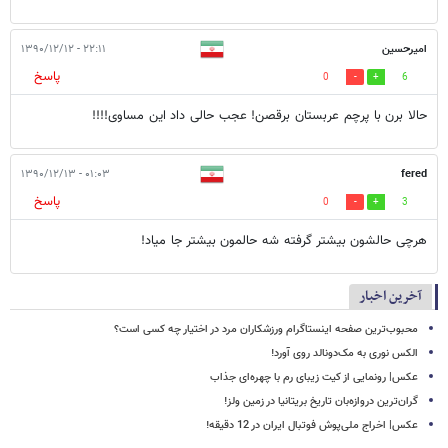
امیرحسین
۲۲:۱۱ - ۱۳۹۰/۱۲/۱۲
پاسخ
0
6
حالا برن با پرچم عربستان برقصن! عجب حالی داد این مساوی!!!!
۰۱:۰۳ - ۱۳۹۰/۱۲/۱۳
fered
پاسخ
0
3
هرچی حالشون بیشتر گرفته شه حالمون بیشتر جا میاد!
آخرین اخبار
محبوب‌ترین صفحه اینستاگرام ورزشکاران مرد در اختیار چه کسی است؟
الکس نوری به مک‌دونالد روی آورد!
عکس| رونمایی از کیت زیبای رم با چهره‌ای جذاب
گران‌ترین دروازه‌بان تاریخ بریتانیا در زمین ولز!
عکس| اخراج ملی‌پوش فوتبال ایران در 12 دقیقه!