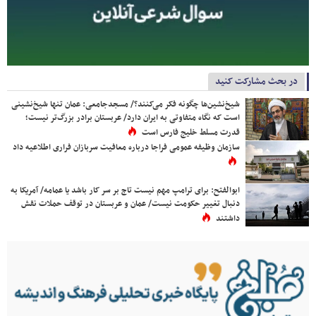
در بحث مشارکت کنید
شیخ‌نشین‌ها چگونه فکر می‌کنند؟/ مسجدجامعی: عمان تنها شیخ‌نشینی
است که نگاه متفاوتی به ایران دارد/ عربستان برادر بزرگ‌تر نیست؛
قدرت مسلط خلیج فارس است
سازمان وظیفه عمومی فراجا درباره معافیت سربازان فراری اطلاعیه داد
ابوالفتح: برای ترامپ مهم نیست تاج بر سر کار باشد یا عمامه/ آمریکا به
دنبال تغییر حکومت نیست/ عمان و عربستان در توقف حملات نقش
داشتند