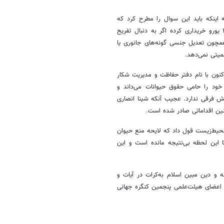
ینکه باید این سوال را مطرح کرد که
شکارچی خارجی که پروانه کشتن یک‌گونه قوچ لارستان را به قیمت ۴۰.۰۰۰ یورو خریداری کرده اگر به دنبال تفریح
مچون تعدیل جنسی گونه‌های جانوری یا
یتی نمی‌دهد.
کنون با نام دفتر حفاظت و مدیریت شکار
 خود را حامی حقوق حیوانات می‌داند و
 فرقی ندارد. عجیب آنکه شینا انصاری
چنین اقداماتی صادر شده است.
حیط‌زیست قول داد که لایحه منع حیوان
ا این لحظه بی‌نتیجه مانده است و این
 دین مبین اسلام به‌کرات در آیات و
ر اعضای هیئت‌علمی پنجمین کنگره جهانی