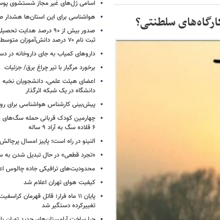
اسامی ژل‌های غیر مجاز شستشوی پو
هواشناسی برای این استان‌ها هشدار صا
صدور بیش از ۹۰ درصد هدایت 
ثبت نام ۷۰ درصد دانش‌آموزان متوسطه اول
داروهای کمیاب به جای داروخانه در دس
برخورد مرگبار با تیر چراغ برق/ جزئیات
اعضای هیئت علمی، دانشجویان نخبه و 
دانشگاه در یک شبکه‌ اثرگذار
پیش‌بینی کارشناس هواشناسی برای روزه
چهارمین کودک قربانی حمله سگ‌های 
۶ قلاده سگ به آراد ۹ ساله
النینو در راه است؛ پاییز امسال پرچال
«تجرد قطعی» در حال تبدیل شدن به 
محدودیت‌های ترافیکی جاده چالوس اع
کیفیت هوای تهران اعلام شد
پایان ۱۱ ماه فرار؛ قاتل قهرمان کراسفی
تغییرکرده دستگیر شد
چرا ساخت آرامستان‌های جدید تهران با