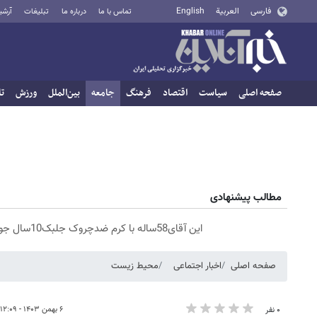
فارسی
العربية
English
تماس با ما
درباره ما
تبلیغات
آرشی
صفحه اصلی
سیاست
اقتصاد
فرهنگ
جامعه
بین‌الملل
ورزش
تا
مطالب پیشنهادی
این آقای58ساله با کرم ضدچروک جلبک10سال جوان شد(سفارش با تخفیف)
صفحه اصلی
اخبار اجتماعی
محیط زیست
۶ بهمن ۱۴۰۳ - ۱۲:۰۹
۰ نفر