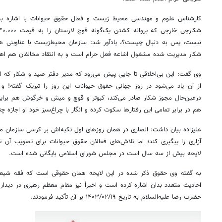
کارشناس علوم و مهندسی محیط زیست و فعال حقوق حیوانات با اشاره به ا
نیست، پس به دنبال چیست؟، یادآور شد: سازمان محیط‌زیست با عناوینی ه
شکار مدیریت شده مشغول اشاعه فعل حرام است و به انتقاد مخالفان هم اهم
وی گفت: این بی‌اخلاقی تا جایی پیش می‌رود که مدیر دفتر صید و شکار که ا
از آن یاد می‌شود در روز جهانی حقوق حیوانات این روز را تبریک گفته! و
درعین‌حال مجوز شکار صادر می‌کند، کبوتر و قوچ و میش و خرگوش هم برایش
هم در برابر تمامی این رفتارها سکوت کرده و انگار با چراغ‌سبز خود او اجازه 
علیزاده بیان داشت: انصاری در همان روزهای اول تکیه‌اش بر کرسی سازمان م
آزاری را پیگیری کند؛ اما تلاش‌های فعالان حقوق حیوانات برای تصویب آن ت
لایحه بیش از سه سال است در مجلس شورای اسلامی بایگانی شده است.
به گفته وی حقوق ذکر شده در این لایحه همان حقوقی است که فقه شیعه و
احادیث متعدد بدان اشاره کرده است و اخیراً نیز مقام معظم رهبری در دیدا
حضرت رضا علیه‌السلام به تاریخ ۱۹/‏۰۲/‏۱۴۰۳‬ بر آن تأکید فرمودند.