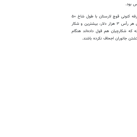
س بود.
کارشناس علوم و مهندسی محیط زیست و فعال حقوق حیوانات گفت: در تعرفه کنونی قوچ لارستان با طول شاخ ۵۰
سانتیمتر به بالا و قوچ کرمان و شیراز با طول شاخ ۵۰ سانتیمتر به بالا به‌ازای هر رأس ۳ هزار دلار، بیشترین و شکار
 است. البته که شکارچیان هم قول داده‌اند هنگام
کشتن جانوران اجحاف نکرده باشند.