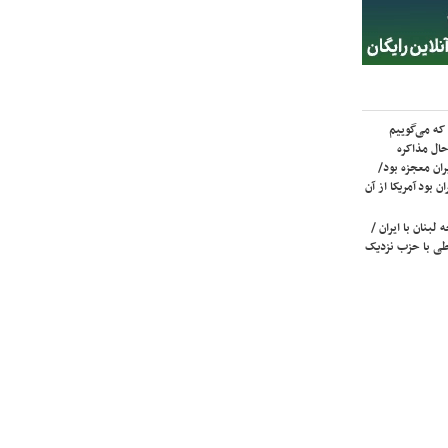
که می‌گوییم
حال مذاکره
ران معجزه بود/
ن بود آمریکا از آن
لبنان با ایران /
ی با حزب نزدیک