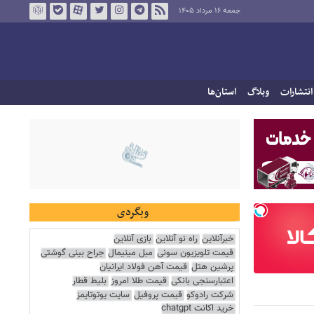
جمعه ۱۶ مرداد ۱۴۰۵
انتشارات
وبلاگ
استان‌ها
وبگردی
خبرآنلاین
راه نو آنلاین
بازی آنلاین
قیمت تلویزیون سونی
مبل مینیمال
جراح بینی گوشتی
پرشین هتل
قیمت آهن فولاد ایرانیان
اعتبارسنجی بانکی
قیمت طلا امروز
بلیط قطار
شرکت رادوکو
قیمت پروفیل
سایت یوتوتایمز
خرید اکانت chatgpt