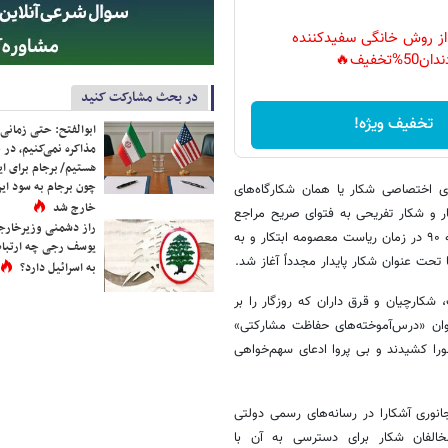
 از روش خانگی سفیدکننده
دان50%تخفیف🔥
در بحث مشارکت کنید
تخفیف ویژه!
ابوالفتح: حتی زمانی 
مذاکره نمی‌کنیم، در 
هستیم/ برجام برای ای
چون برجام به سود ایرا
 شکار مصوب سال ۱۳۴۶ موضوع قرق های اختصاصی شکار یا همان شکارگاه‌های
خارج شد
ار و شکار تفریحی به فتوای صریح مراجع
راز دشمنی وزیرخارجه 
تقبیح و حرام اعلام شده بود از دستور کار کنار گذاشته شد. تا نهایتاً اوایل دهه ۹۰ در زمان ریاست معصومه ابتکار و به
یوسف رجی چه ارتباط
تحت عنوان شکار پایدار مجدداً آغاز شد.
به اسرائیل دارد؟
 شکارچیان و قرق داران که روزگار را بر
وان «درس‌آموخته‌های حفاظت مشارکتی»
ورا کشیدند و بی پروا ادعای سهم‌خواهی
انوری آشکارا در رسانه‌های رسمی دولتی
خالفان شکار برای دسترسی به آن با