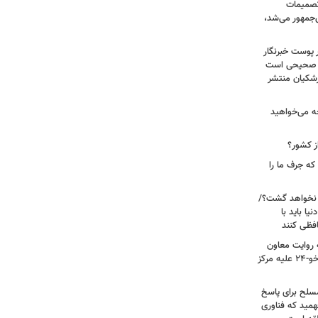
 تصمیمات
‌جمهور می‌شد،
 پوست خبرنگار
ر صحیحی است
پزشکیان منتشر
ه می‌خواهید
ز کشور؟
ه جرف ما را
 نخواهد گشت؟/
یا باید با
فظی کنند
ریت جنگ ۴۰ روزه به روایت معاون
نیروی هوایی ارتش/ مأموریت ویژه سوخو-۲۴ علیه مرکز
سلح برای پاسخ
همید که فناوری