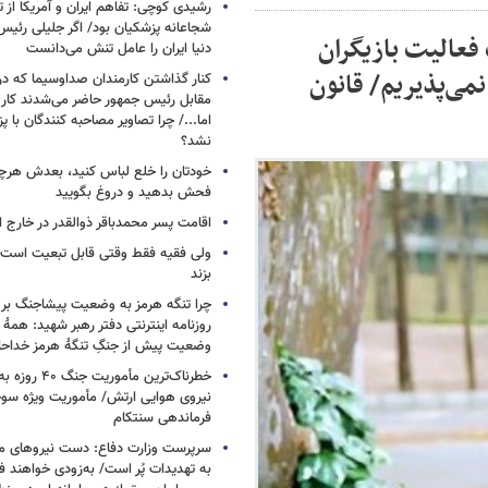
رشیدی کوچی: تفاهم ایران و آمریکا از
شجاعانه پزشکیان بود/ اگر جلیلی رئیس
عالیت بازیگران
دنیا ایران را عامل تنش می‌دانست
می‌پذیریم/ قانون
کنار گذاشتن کارمندان صداوسیما که در
مقابل رئیس جمهور حاضر می‌شدند کا
اما.../ چرا تصاویر مصاحبه کنندگان با 
نشد؟
خودتان را خلع لباس کنید، بعدش هرچ
فحش بدهید و دروغ بگویید
اقامت پسر محمدباقر ذوالقدر در خارج ا
ولی فقیه فقط وقتی قابل تبعیت است ک
بزند
چرا تنگه هرمز به وضعیت پیشاجنگ بر
روزنامه اینترنتی دفتر رهبر شهید: همۀ دن
وضعیت پیش از جنگِ تنگۀ هرمز خداحا
خطرناک‌ترین مأمو
فرماندهی سنتکام
سرپرست وزارت دفاع: دست نیروهای م
به تهدیدات پُر است/ به‌زودی خواهند ف