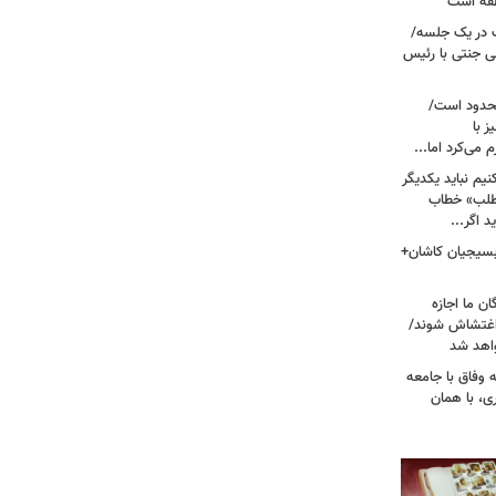
نطقه است
 در یک جلسه/
ی جنتی با رئیس
حدود است/
 با
می‌کرد اما...
یم نباید یکدیگر
‌طلب» خطاب
 اگر...
 بسیجیان کاشان+
ن ما اجازه
 اغتشاش شوند/
اهد شد
 وفاق با جامعه
، با همان