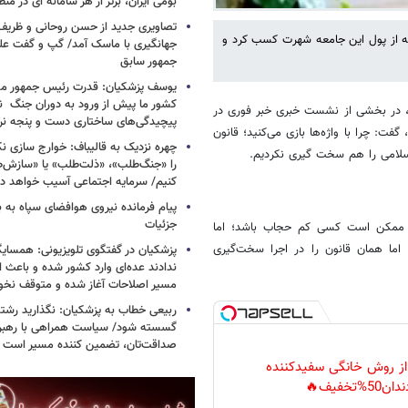
بومی ایران، برتر از هر سامانه ای در م
تصاویری جدید از حسن روحانی و ظریف
که از پول این جامعه شهرت کسب کرد و
جهانگیری با ماسک آمد/ گپ و گفت عل
جمهور سابق
یوسف پزشکیان: قدرت رئیس‌ جمهور م
کشور ما پیش از ورود به دوران جنگ نیز
 در بخشی از نشست خبری خبر فوری در
پیچیدگی‌های ساختاری دست و پنجه نرم 
فت: چرا با واژه‌ها بازی می‌کنید؛ قانون
چهره نزدیک به قالیباف: خوارج سازی نکن
لامی را هم سخت گیری نکردیم.
را «جنگ‌طلب»، «ذلت‌طلب» یا «سازش
کنیم/ سرمایه اجتماعی آسیب خواهد دید
پیام فرمانده نیروی هوافضای سپاه به
جزئیات
. ممکن است کسی کم حجاب باشد؛ اما
 اما همان قانون را در اجرا سخت‌گیری
پزشکیان در گفتگوی تلویزیونی: همسایگا
ندادند عده‌ای وارد کشور شده و باعث
مسیر اصلاحات آغاز شده و متوقف نخو
ربیعی خطاب به پزشکیان: نگذارید رشته
گسسته شود/ سیاست همراهی با رهبری
صداقت‌تان، تضمین کننده مسیر است
 از روش خانگی سفیدکننده
دان50%تخفیف🔥