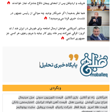
شریف و اردوغان پس از امضای پیمان دفاع مشترک نماز خواندند
شما نظر بدهید/ اگر خبرنگار بودید چه سوالی از رئیس جمهور در
نشست خبری فردا می‌پرسیدید؟
سناتور آمریکایی خواهان ارسال اسلحه برای شورش در ایران شد / تد
کروز: فرقی نمی‌کند پسر شاه روی کار بیاید یا مریم رجوی، هر کسی جز
جمهوری اسلامی
وبگردی
خبرآنلاین
راه نو آنلاین
بازی آنلاین
قیمت تلویزیون سونی
مبل مینیمال
جراح بینی گوشتی
پرشین هتل
قیمت آهن فولاد ایرانیان
اعتبارسنجی بانکی
قیمت طلا امروز
بلیط قطار
شرکت رادوکو
قیمت پروفیل
سایت یوتوتایمز