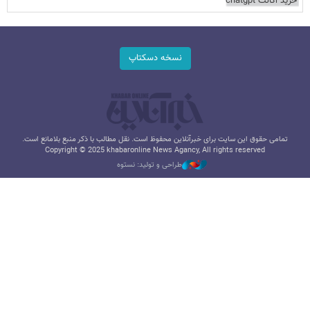
خرید اکانت chatgpt
نسخه دسکتاپ
تمامی حقوق این سایت برای خبرآنلاین محفوظ است. نقل مطالب با ذکر منبع بلامانع است.
Copyright © 2025 khabaronline News Agancy, All rights reserved
طراحی و تولید: نستوه