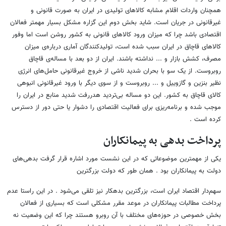
همچنان واردات اقلام مشابه کالاهای تولیدی در ایران به صورت قانونی و
غیرقانونی در جریان است. شاید بخش دوم این گزاره مشکل بسیار مهمتر فعالان
اقتصادی باشد چرا که میزان ورود کالاهای قانونی به کشور روشن است اما وفور
کالاهای قاچاق در ایران سبب شده است، تولیدکنندگان آماری درباره‌ی میزان
مصرف، کشش بازار و ... نداشته باشند. ایران از دو بعد با مساله‌ی قاچاق
روبروست. از یک سو با بحران شدید ناشی از خروج غیرقانونی حامل‌‎های انرژی
نظیر بنزین و گازوییل و ... روبروست و از سوی دیگر با ورود غیرقانونی انبوهی
کالای قاچاق به کشور. این دو مساله بی‌تردید هدررفت شدید منابع در ایران را
موجب شده و برنامه‌ریزی برای فعالیت اقتصادی را دشوار یا حتی دور از دسترس
کرده است .
پرداخت بدهی به پیمانکاران
یکی از مهمترین موضوعاتی که در این نشست مورد اشاره قرار گرفت بدهی‌های
دولت به پیمانکاران بود . همان طور که دولت بزرگترین
سهم‌دار اقتصاد ایران است، بزرگترین بدهکار نیز تلقی می‌شود . در این راستا عدم
پرداخت مطالبات پیمانکاران در موعد مقرر مشکلی است که بسیاری از فعالان
بخش خصوصی در حوزه‌های مختلف با آن روبرو هستند چرا که این وضعیت نه