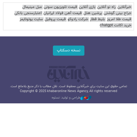
خبرآنلاین
راه نو آنلاین
بازی آنلاین
قیمت تلویزیون سونی
مبل مینیمال
جراح بینی گوشتی
پرشین هتل
قیمت آهن فولاد ایرانیان
اعتبارسنجی بانکی
قیمت طلا امروز
بلیط قطار
شرکت رادوکو
قیمت پروفیل
سایت یوتوتایمز
خرید اکانت chatgpt
نسخه دسکتاپ
تمامی حقوق این سایت برای خبرآنلاین محفوظ است. نقل مطالب با ذکر منبع بلامانع است.
Copyright © 2025 khabaronline News Agancy, All rights reserved
طراحی و تولید: نستوه