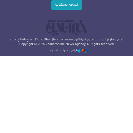
نسخه دسکتاپ
تمامی حقوق این سایت برای خبرآنلاین محفوظ است. نقل مطالب با ذکر منبع بلامانع است.
Copyright © 2025 khabaronline News Agancy, All rights reserved
طراحی و تولید: نستوه