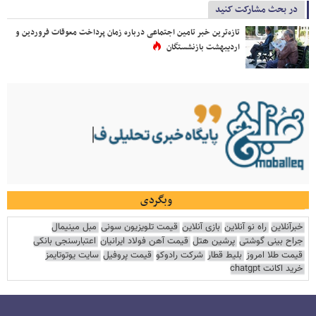
در بحث مشارکت کنید
تازه‌ترین خبر تامین اجتماعی درباره زمان پرداخت معوقات فروردین و
اردیبهشت بازنشستگان
وبگردی
خبرآنلاین
راه نو آنلاین
بازی آنلاین
قیمت تلویزیون سونی
مبل مینیمال
جراح بینی گوشتی
پرشین هتل
قیمت آهن فولاد ایرانیان
اعتبارسنجی بانکی
قیمت طلا امروز
بلیط قطار
شرکت رادوکو
قیمت پروفیل
سایت یوتوتایمز
خرید اکانت chatgpt