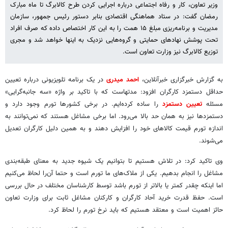
وزیر تعاون، کار و رفاه اجتماعی درباره اجرایی کردن طرح کالابرگ تا ماه مبارک
رمضان گفت: در ستاد هماهنگی اقتصادی بنابر دستور رئیس جمهور، سازمان
مدیریت و برنامه‌ریزی مبلغ ۱۵ همت را به این کار اختصاص داده که صرف افراد
تحت پوشش نهادهای حمایتی و گروه‌هایی نزدیک به اینها خواهد شد و مجری
توزیع کالابرگ نیز وزارت تعاون است.
به گزارش خبرگزاری خبرآنلاین،
احمد میدری
در یک برنامه تلویزیونی درباره تعیین
حداقل دستمزد کارگران افزود:‌ مدتهاست که با تاکید بر واژه «سه جانبه‌گرایی»
مسئله
تعیین دستمزد
را ساده کرده‌ایم. در برخی کشورها تورم وجود دارد و
دستمزدها نیز به همان حد بالا می‌رود. اما برخی مشاغل هستند که نمی‌توانند به
اندازه تورم قیمت کالاهای خود را افزایش دهند و به همین دلیل کارگران تعدیل
می‌شوند.
وی تاکید کرد: در تلاش هستیم تا بتوانیم یک شیوه جدید به معنای طبقه‌بندی
مشاغل را انجام بدهیم. یکی از ملاک‌های ما تورم است و حتما آن‌را لحاظ می‌کنیم
اما اینکه چقدر کمتر یا بالاتر از تورم باشد توسط کارشناسان مختلف در حال بررسی
است. حفظ قدرت خرید آحاد کارگران و کارکنان مشاغل ثابت برای وزارت تعاون
حائز اهمیت است و معتقد هستیم که باید نرخ تورم را لحاظ کرد.