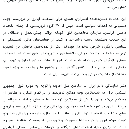
که فداکاری‌های ایران به عنوان کشوری پیشرو در مبارزه با این معضل جهانی را
نشان می‌دهد.
این حملات نشان‌دهنده استراتژی عمدی برای استفاده ابزاری از تروریسم جهت
دستیابی به اهداف سیاسی است. بیش از ۳۰ گروه تروریستی، از جمله القاعده،
داعش خراسان، سازمان مجاهدین خلق، کومله، پژاک، جیش‌العدل و جندالله، در
این جنایات وحشیانه دست داشته‌اند و اغلب از حمایت‌های مالی، لجستیکی و
سیاسی بازیگران خارجی برخوردار بوده‌اند. یکی از نمونه‌های فاحش این کمپین،
ترور سیستماتیک مقامات دولتی، دانشمندان و شهروندان عادی است که با حمایت
ضمنی بازیگران خارجی انجام شده است. این اقدامات مستمر تجاوز و تروریسم،
جنایاتی علیه مردم ایران و نقض آشکار اصول منشور ملل متحد، به ویژه اصول
حفاظت از حاکمیت دولتی و حمایت از غیرنظامیان است.
دفتر نمایندگی دائم ایران در سازمان ملل افزود: با توجه به موارد فوق، جمهوری
اسلامی ایران به شدیدترین وجه ممکن تروریسم را در تمام اشکال و مظاهر آن
محکوم می‌کند و آن را یکی از جدی‌ترین تهدیدها علیه صلح و امنیت بین‌المللی
می‌داند. ایران در تعهد خود تحت قوانین بین‌المللی برای مبارزه با تروریسم و ترویج
صلح و ثبات منطقه‌ای استوار باقی می‌ماند. با این حال، جامعه بین‌المللی باید رنج
عمیق مردم ایران را در دهه‌ها خصومت و تروریسم به رسمیت بشناسد. ضروری
است که بدون سایه استانداردهای دوگانه یا اتهامات بی‌اساس، صدای قربانیان