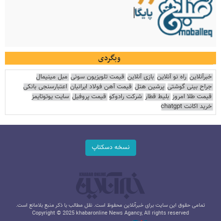
وبگردی
خبرآنلاین
راه نو آنلاین
بازی آنلاین
قیمت تلویزیون سونی
مبل مینیمال
جراح بینی گوشتی
پرشین هتل
قیمت آهن فولاد ایرانیان
اعتبارسنجی بانکی
قیمت طلا امروز
بلیط قطار
شرکت رادوکو
قیمت پروفیل
سایت یوتوتایمز
خرید اکانت chatgpt
نسخه دسکتاپ
تمامی حقوق این سایت برای خبرآنلاین محفوظ است. نقل مطالب با ذکر منبع بلامانع است.
Copyright © 2025 khabaronline News Agancy, All rights reserved