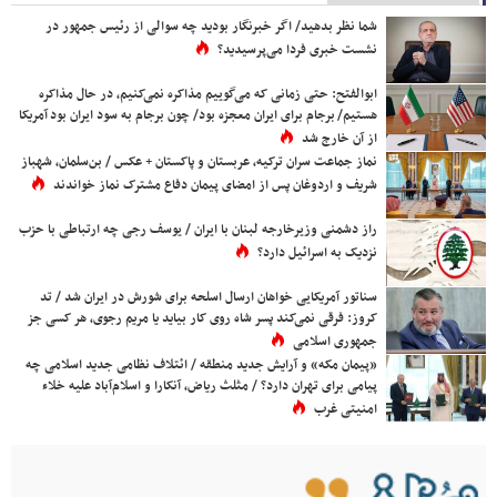
شما نظر بدهید/ اگر خبرنگار بودید چه سوالی از رئیس جمهور در
نشست خبری فردا می‌پرسیدید؟
ابوالفتح: حتی زمانی که می‌گوییم مذاکره نمی‌کنیم، در حال مذاکره
هستیم/ برجام برای ایران معجزه بود/ چون برجام به سود ایران بود آمریکا
از آن خارج شد
نماز جماعت سران ترکیه، عربستان و پاکستان + عکس / بن‌سلمان، شهباز
شریف و اردوغان پس از امضای پیمان دفاع مشترک نماز خواندند
راز دشمنی وزیرخارجه لبنان با ایران / یوسف رجی چه ارتباطی با حزب
نزدیک به اسرائیل دارد؟
سناتور آمریکایی خواهان ارسال اسلحه برای شورش در ایران شد / تد
کروز: فرقی نمی‌کند پسر شاه روی کار بیاید یا مریم رجوی، هر کسی جز
جمهوری اسلامی
«پیمان مکه» و آرایش جدید منطقه / ائتلاف نظامی جدید اسلامی چه
پیامی برای تهران دارد؟ / مثلث ریاض، آنکارا و اسلام‌آباد علیه خلاء
امنیتی غرب