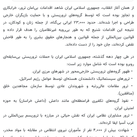
از همان آغاز انقلاب، جمهوری اسلامی ایران شاهد اقدامات بی‌امان ترور، خرابکاری
و تجاوز بوده است که توسط گروه‌های تروریستی و با حمایت بازیگران خارجی
طراحی و اجرا شده‌اند. حدود ۲۳,۰۰۰ ایرانی بی‌گناه، از جمله زنان و کودکان، در
نتیجه این اقدامات شنیع که به طور بی‌رویه غیرنظامیان را هدف قرار داده و
قوانین بین‌المللی از جمله قوانین و هنجارهای حقوق بشری را به طور فاحش
نقض کرده‌اند، جان خود را از دست داده‌اند.
در طی چهار دهه گذشته، جمهوری اسلامی ایران با حملات تروریستی بی‌سابقه‌ای
روبرو بوده است که شامل موارد زیر است:
• ظهور گروه‌های تروریستی خارجی‌محور در شهرهای مرزی ایران.
• ترورهای سیستماتیک دانشمندان هسته‌ای توسط عوامل رژیم اسرائیل.
• ترور مقامات عالی‌رتبه و شهروندان عادی توسط سازمان مجاهدین خلق
(منافقین).
• نفوذ گروه‌های تکفیری فرامنطقه‌ای مانند داعش (داعش خراسان) به حوزه
امنیتی ایران.
• ترور مشاوران نظامی ایران که نقش حیاتی در مبارزه با تروریسم بین‌المللی در
غرب آسیا ایفا کرده‌اند.
• شهادت بیش از ۴,۰۰۰ نفر از مأموران نیروی انتظامی در مقابله با مواد مخدر،