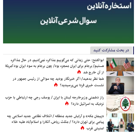
در بحث مشارکت کنید
ابوالفتح: حتی زمانی که می‌گوییم مذاکره نمی‌کنیم، در حال مذاکره
هستیم/ برجام برای ایران معجزه بود/ چون برجام به سود ایران بود آمریکا
از آن خارج شد
شما نظر بدهید/ اگر خبرنگار بودید چه سوالی از رئیس جمهور در
نشست خبری فردا می‌پرسیدید؟
راز دشمنی وزیرخارجه لبنان با ایران / یوسف رجی چه ارتباطی با حزب
نزدیک به اسرائیل دارد؟
«پیمان مکه» و آرایش جدید منطقه / ائتلاف نظامی جدید اسلامی چه
پیامی برای تهران دارد؟ / مثلث ریاض، آنکارا و اسلام‌آباد علیه خلاء
امنیتی غرب