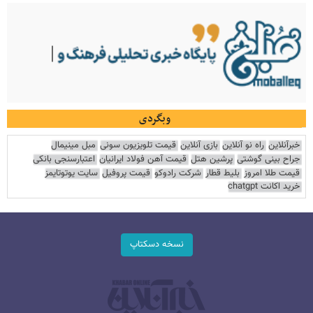
وبگردی
خبرآنلاین
راه نو آنلاین
بازی آنلاین
قیمت تلویزیون سونی
مبل مینیمال
جراح بینی گوشتی
پرشین هتل
قیمت آهن فولاد ایرانیان
اعتبارسنجی بانکی
قیمت طلا امروز
بلیط قطار
شرکت رادوکو
قیمت پروفیل
سایت یوتوتایمز
خرید اکانت chatgpt
نسخه دسکتاپ