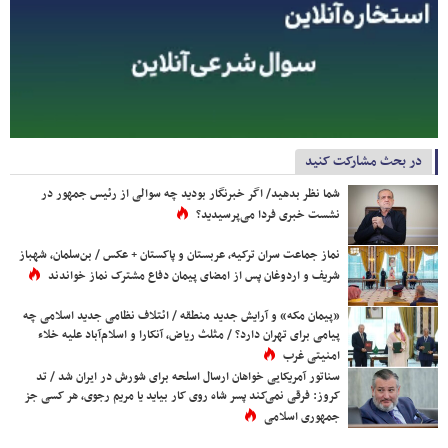
در بحث مشارکت کنید
شما نظر بدهید/ اگر خبرنگار بودید چه سوالی از رئیس جمهور در
نشست خبری فردا می‌پرسیدید؟
نماز جماعت سران ترکیه، عربستان و پاکستان + عکس / بن‌سلمان، شهباز
شریف و اردوغان پس از امضای پیمان دفاع مشترک نماز خواندند
«پیمان مکه» و آرایش جدید منطقه / ائتلاف نظامی جدید اسلامی چه
پیامی برای تهران دارد؟ / مثلث ریاض، آنکارا و اسلام‌آباد علیه خلاء
امنیتی غرب
سناتور آمریکایی خواهان ارسال اسلحه برای شورش در ایران شد / تد
کروز: فرقی نمی‌کند پسر شاه روی کار بیاید یا مریم رجوی، هر کسی جز
جمهوری اسلامی