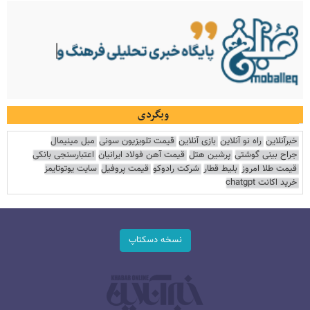
وبگردی
خبرآنلاین
راه نو آنلاین
بازی آنلاین
قیمت تلویزیون سونی
مبل مینیمال
جراح بینی گوشتی
پرشین هتل
قیمت آهن فولاد ایرانیان
اعتبارسنجی بانکی
قیمت طلا امروز
بلیط قطار
شرکت رادوکو
قیمت پروفیل
سایت یوتوتایمز
خرید اکانت chatgpt
نسخه دسکتاپ