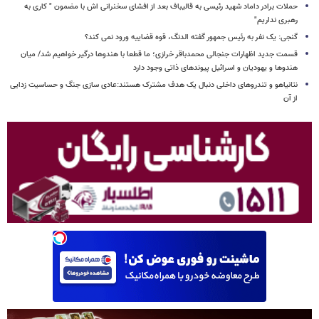
حملات برادر داماد شهید رئیسی به قالیباف بعد از افشای سخنرانی اش با مضمون " کاری به
رهبری نداریم"
گنجی: یک نفر به رئیس جمهور گفته الدنگ، قوه قضاییه ورود نمی کند؟
قسمت جدید اظهارات جنجالی محمدباقر خرازی؛ ما قطعا با هندوها درگیر خواهیم شد/ میان
هندوها و یهودیان و اسرائیل پیوندهای ذاتی وجود دارد
نتانیاهو و تندروهای داخلی دنبال یک هدف مشترک هستند:عادی سازی جنگ و حساسیت زدایی
از آن