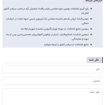
خبرهای مرتبط
رای گیری انتخابات نهمین دوره مجلس پایان یافت/ شمارش آراء در شعب سراسر کشور
آغاز شد
موسی‌الرضا ثروتی باز هم نماینده مجلس شد/پیروزی نسبی جبهه متحد در خراسان
شمالی
سومین نتایج انتخابات از حومه تهران/گروسی نماینده شهریار ابقا شد
سومین شکست اصلاح‌طلبان، اینبار در چالوس/انوشیروان محسنی‌بندپی پس از سه
دوره،از نمایندگی…
نتایج انتخابات از سراسر کشور را اینجا بخوانید
نظر شما