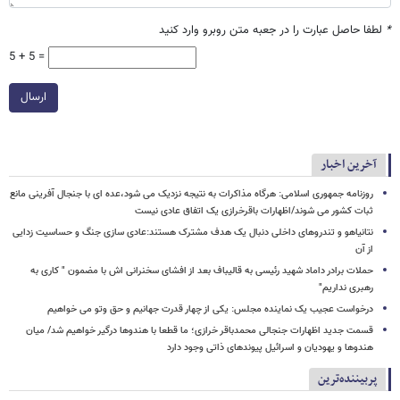
*
لطفا حاصل عبارت را در جعبه متن روبرو وارد کنید
5 + 5 =
ارسال
آخرین اخبار
روزنامه جمهوری اسلامی: هرگاه مذاکرات به نتیجه نزدیک می شود،عده ای با جنجال آفرینی مانع
ثبات کشور می شوند/اظهارات باقرخرازی یک اتفاق عادی نیست
نتانیاهو و تندروهای داخلی دنبال یک هدف مشترک هستند:عادی سازی جنگ و حساسیت زدایی
از آن
حملات برادر داماد شهید رئیسی به قالیباف بعد از افشای سخنرانی اش با مضمون " کاری به
رهبری نداریم"
درخواست عجیب یک نماینده مجلس: یکی از چهار قدرت جهانیم و حق وتو می خواهیم
قسمت جدید اظهارات جنجالی محمدباقر خرازی؛ ما قطعا با هندوها درگیر خواهیم شد/ میان
هندوها و یهودیان و اسرائیل پیوندهای ذاتی وجود دارد
پربیننده‌ترین