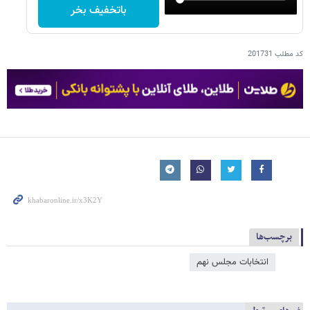
باتخفیف بخر
کد مطلب
201731
برچسب‌ها
انتخابات مجلس نهم