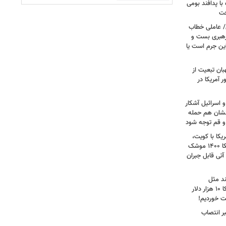
ا پدافند بومی
فت
/ عاملی خطاب
رهبری بست و
 این جرم است یا
بان تبعیت از
 آمریکا در
 اسرائیل آشکار
انشان هم حمله
 و قم توجه شود
کا با کویت،
عراق و افغانستان و جنگ رمضان/ آمریکا ۱۴۰۰ موشک
آتی قابل جبران
ند مثل
منافقین‌اند/ آدم بی‌عقلی می‌گوید آمریکا ۱۰ هزار دلار
ت خوردیم!
ر انتصاب