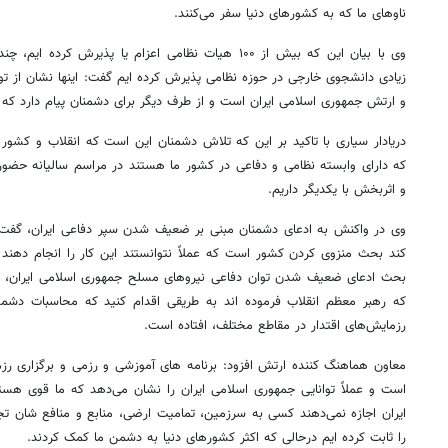
ناوهای ما که به کشورهای دنیا سفر می‌کنند.
وی با بیان این که بیش از ۱۰۰ هیات نظامی اعزام یا پذیرش
زیادی دانشجوی خارجی در حوزه نظامی پذیرش کرده ایم گفت: اینها نشان از تو
و ارتش جمهوری اسلامی ایران است و از طرف دیگر برای دشمنان پیام دارد که 
دریادار سیاری با تاکید بر این که تلاش دشمنان این است که انقلاب و کشور م
که دارای وابسته نظامی و دفاعی در کشور ما هستند در مراسم سالیانه حضور پی
و اثربخش با یکدیگر داریم.
وی در واکنش به ادعای دشمنان مبنی بر ضعیف شدن سپر دفاعی ایران، گفت
کند بحث منزوی کردن کشور است که عملاً نتوانستند این کار را انجام دهند
بحث ادعای ضعیف شدن توان دفاعی نیروهای مسلح جمهوری اسلامی ایران، ا
که رهبر معظم انقلاب فرموده اند به طریقی اقدام کنید که محاسبات دشمن 
رزمایش‌های اقتدار در مقاطع مختلف، افتاده است.
معاون هماهنگ کننده ارتش افزود: برنامه های آموزشی و رزمی و برگزاری رز
است و عملاً توانایی جمهوری اسلامی ایران را نشان می‌دهد که ما قوی هستیم
ایران اجازه نمی‌دهند کسی به سرزمین، تمامیت ارضی، منابع و منافع شان ت
را ثابت کرده ایم درحالی که اکثر کشورهای دنیا به دشمن ما کمک کردند.