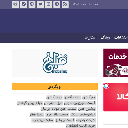
جمعه ۱۶ مرداد ۱۴۰۵
انتشارات
وبلاگ
استان‌ها
وبگردی
خبرآنلاین
راه نو آنلاین
بازی آنلاین
قیمت تلویزیون سونی
مبل مینیمال
جراح بینی گوشتی
پرشین هتل
قیمت آهن فولاد ایرانیان
اعتبارسنجی بانکی
قیمت طلا امروز
بلیط قطار
شرکت رادوکو
قیمت پروفیل
سایت یوتوتایمز
خرید اکانت chatgpt