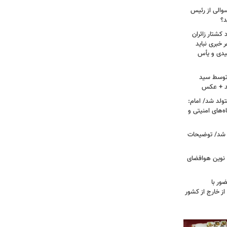
سوالی از رئیس
د؟
کشتار زائران
۱۳/ قریشی: هر خبری نباید
میدی و یأس
ه توسط سید
د + عکس
ران متولد شد/ امام:
‌های امنیتی و
 شد/ توضیحات
ی نوین هوافضای
ور با
ز خارج از کشور