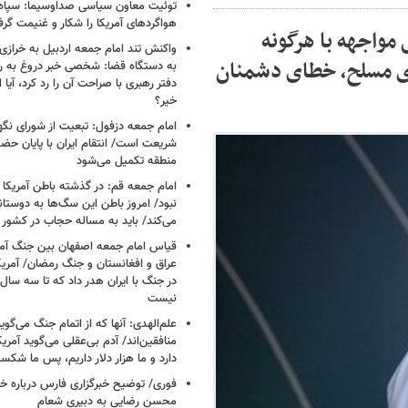
توئیت معاون سیاسی صداوسیما: سپاه ب
هواگردهای آمریکا را شکار و غنیمت گر
مواجهه با هرگونه
واکنش تند امام جمعه اردبیل به خرازی
ی مسلح، خطای دشمنان
به دستگاه قضا: شخصی خبر دروغ به 
دفتر رهبری با صراحت آن را رد کرد، آیا
خیر؟
امام جمعه دزفول: تبعیت از شورای نگه
شریعت است/ انتقام ایران با پایان حضور
منطقه تکمیل می‌شود
امام جمعه قم: در گذشته باطن آمریکا و
نبود/ امروز باطن این سگ‌ها به دوست
می‌کند/ باید به مساله حجاب در کشور
قیاس امام جمعه اصفهان بین جنگ آمری
در جنگ با ایران هدر داد که تا سه سال 
نیست
علم‌الهدی: آنها که از اتمام جنگ می‌گوی
دارد و ما هزار دلار داریم، پس ما شکس
فوری/ توضیح خبرگزاری فارس درباره خب
محسن رضایی به دبیری شعام