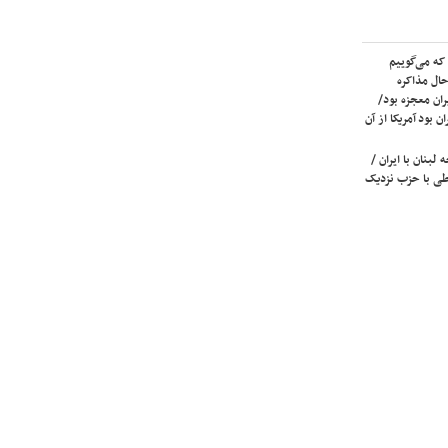
که می‌گوییم
حال مذاکره
ران معجزه بود/
ن بود آمریکا از آن
لبنان با ایران /
ی با حزب نزدیک