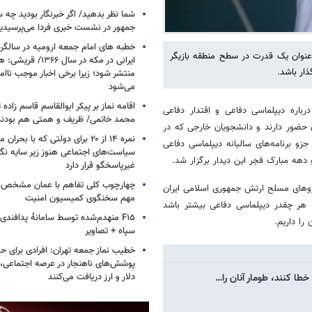
شما نظر بدهید/ اگر خبرنگار بودید چه 
جمهور در نشست خبری فردا می‌پرسیدی
خطبه های امام جمعه ارومیه در سالگرد 
نوان یک قدرت در سطح منطقه بازیگر
ایرانی در مکه در سال ۶۶
ذار باشد.
منتشر شود؛ زیرا برخی اخبار موجب ناا
می‌شود
اقامه نماز بر پیکر ابوالقاسم قاسم زاد
باره دیپلماسی دفاعی و اقتدار دفاعی
محمد خاتمی/ ظریف و همتی هم بودن
 حضور دارند و دانشجویان خارجی که در
نمره ۱۴ از ۲۰ برای دولتی که با بح
و برنامه‌های سالیانه دیپلماسی دفاعی
سیاست‌های اجتماعی هنوز زیر سایه نگاه
هه مبارک فجر این دیدار برگزار شد.
غیرپاسخگو قرار دارد
چهارچوب کلی تفاهم با عمان مشخص
نیروهای مسلح ارتش جمهوری اسلامی ایران
مهم سخنگوی کمیسیون امنیت
 هر چقدر دیپلماسی دفاعی بیشتر باشد
F۱۵ منهدم‌شده توسط سامانۀ پدافند
را داریم.
سپاه + تصاویر
خطیب نماز جمعه تهران: افرادی برای حض
پوشش‌های ناهنجار در عرصه اجتماعی، ا
دلار و ارز دریافت می‌کنند
طا کنند، طومار آنان را…