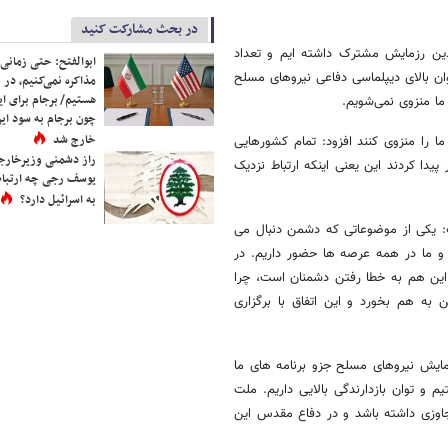
در بحث مشارکت کنید
 کرده ایم، چندین رزمایش مشترک داشته ایم و تعداد
ابوالفتح: حتی زمانی 
ان بالای دیپلماسی دفاعی نیروهای مسلح
مذاکره نمی‌کنیم، در 
هستیم/ برجام برای ای
ما منزوی نمی‌شویم.
چون برجام به سود ایرا
خارج شد
ا را منزوی کنند افزود: تمام کشورهایی
راز دشمنی وزیرخارجه 
دا کردند این یعنی اینکه ارتباط نزدیک
یوسف رجی چه ارتباط
به اسرائیل دارد؟
: یکی از موضوعاتی که دشمن دنبال می
 و ما در همه عرصه ها حضور داریم. در
ین هم به خطا رفتن دشمنان است، چرا
به هم بخورد و این اتفاق با برگزاری
مایش نیروهای مسلح جزو برنامه های ما
 و توان بازدارندگی بالایی داریم. ملت
جاوزی داشته باشد و در دفاع مقدس این