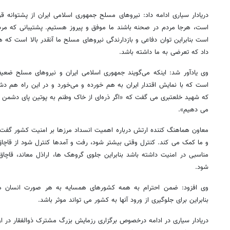
دریادار سیاری ادامه داد: نیروهای مسلح جمهوری اسلامی ایران از پشتوانه 
است، هرجا مردم در صحنه باشند ما موفق و پیروز هستیم. پشتیبانی که مردم 
است بنابراین توان دفاعی و بازدارندگی نیروهای مسلح ما آنقدر بالا است ک
داد که تعرضی به ما داشته باشد.
وی یادآور شد: اینکه می‌گویند جمهوری اسلامی ایران و نیروهای مسلح ض
است که با نمایش اقتدار ایران به هم خورده و می‌خورد و در این راه هم دش
که شهید خلعتبری می گفت که «اگر ذره‌ای از خاک وطنم به پوتین پای دشمن
می دهیم».
معاون هماهنگ کننده ارتش درباره اهمیت انسداد مرزها بر امنیت کشور گفت
و ما کمک می کند. کنترل وقتی بیشتر شود، رفت و آمدها کنترل شود از قاچاق
مناسبی در امنیت داشته باشد بنابراین جلوی گروهک ها، اراذل معاند، قاچا
شود.
وی افزود: ضمن احترام به همه کشورهای همسایه به هر صورت انسان ه
بنابراین برای جلوگیری از ورود آنها به کشور می تواند موثر باشد.
دریادار سیاری در ادامه درخصوص برگزاری رزمایش بزرگ مشترک ذوالفقار در او