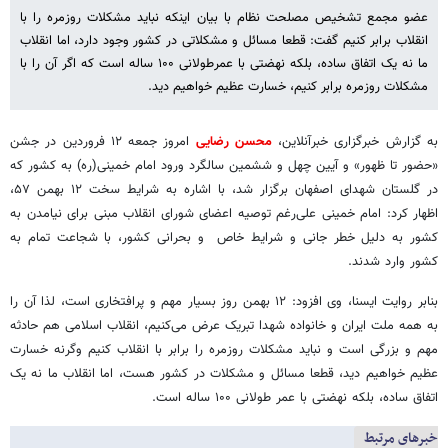
عضو مجمع تشخیص مصلحت نظام با بیان اینکه نباید مشکلات روزمره را با
انقلاب برابر کنیم گفت: قطعا مسائل و مشکلاتی در کشور وجود دارد، اما انقلاب
ما نه یک اتفاق ساده، بلکه نهضتی با عمرطولانی ۱۰۰ ساله است که اگر آن را با
مشکلات روزمره برابر کنیم، خسارت عظیم خواهیم دید.
به گزارش خبرگزاری خبرآنلاین،
محسن رضایی
امروز جمعه ۱۲ فروردین در جشن
«حضور تا ظهور» و آیین چهل و ششمین سالگرد ورود امام خمینی(ره) به کشور که
در گلستان شهدای اصفهان برگزار شد، با اشاره به شرایط سخت ۱۲ بهمن ۵۷،
اظهار کرد: امام خمینی علی‌رغم توصیه اعضای شورای انقلاب مبنی برای نیامدن به
کشور به دلیل خطر جانی و شرایط خاص و بحرانی کشور، با شجاعت تمام به
کشور وارد شدند.
بنابر روایت ایسنا، وی افزود: ۱۲ بهمن روز بسیار مهم و پرافتخاری است، لذا آن را
به همه ملت ایران و خانواده شهدا تبریک عرض می‌کنیم، انقلاب اسلامی هم حادثه
مهم و بزرگی است و نباید مشکلات روزمره را برابر با انقلاب کنیم وگرنه خسارت
عظیم خواهیم دید، قطعا مسائل و مشکلات در کشور هست، اما انقلاب ما نه یک
اتفاق ساده، بلکه نهضتی با عمر طولانی ۱۰۰ ساله است.
خبرهای مرتبط