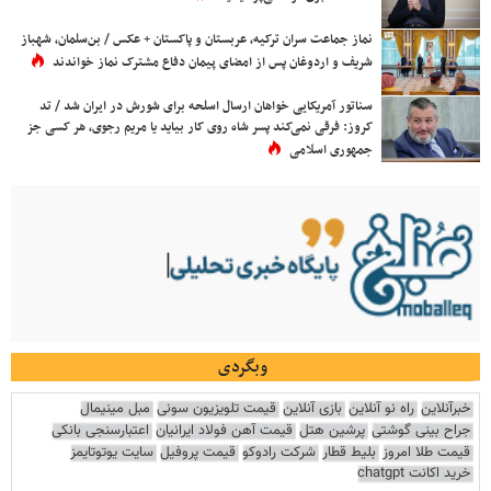
نماز جماعت سران ترکیه، عربستان و پاکستان + عکس / بن‌سلمان، شهباز
شریف و اردوغان پس از امضای پیمان دفاع مشترک نماز خواندند
سناتور آمریکایی خواهان ارسال اسلحه برای شورش در ایران شد / تد
کروز: فرقی نمی‌کند پسر شاه روی کار بیاید یا مریم رجوی، هر کسی جز
جمهوری اسلامی
وبگردی
خبرآنلاین
راه نو آنلاین
بازی آنلاین
قیمت تلویزیون سونی
مبل مینیمال
جراح بینی گوشتی
پرشین هتل
قیمت آهن فولاد ایرانیان
اعتبارسنجی بانکی
قیمت طلا امروز
بلیط قطار
شرکت رادوکو
قیمت پروفیل
سایت یوتوتایمز
خرید اکانت chatgpt