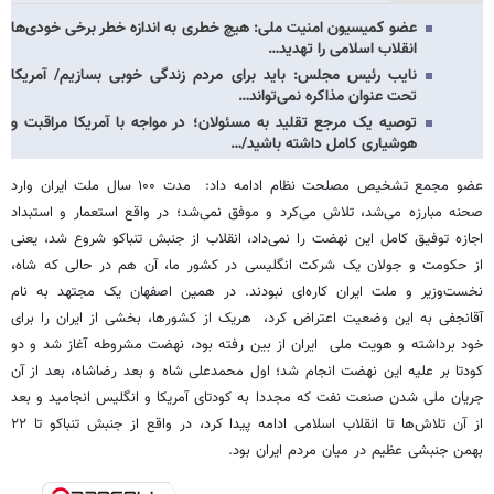
عضو کمیسیون امنیت ملی: هیچ خطری به اندازه خطر برخی خودی‌ها
انقلاب اسلامی را تهدید…
نایب رئیس مجلس: باید برای مردم زندگی خوبی بسازیم/ آمریکا
تحت عنوان مذاکره نمی‌تواند…
توصیه یک مرجع تقلید به مسئولان؛ در مواجه با آمریکا مراقبت و
هوشیاری کامل داشته باشید/…
عضو مجمع تشخیص مصلحت نظام ادامه داد: مدت ۱۰۰ سال ملت ایران وارد
صحنه مبارزه می‌شد، تلاش می‌کرد و موفق نمی‌شد؛ در واقع استعمار و استبداد
اجازه توفیق کامل این نهضت را نمی‌داد، انقلاب از جنبش تنباکو شروع شد، یعنی
از حکومت و جولان یک شرکت انگلیسی در کشور ما، آن هم در حالی که شاه،
نخست‌وزیر و ملت ایران کاره‌ای نبودند. در همین اصفهان یک مجتهد به نام
آقانجفی به این وضعیت اعتراض کرد، هریک از کشورها، بخشی از ایران را برای
خود برداشته و هویت ملی ایران از بین رفته بود، نهضت مشروطه آغاز شد و دو
کودتا بر علیه این نهضت انجام شد؛ اول محمدعلی شاه و بعد رضاشاه، بعد از آن
جریان ملی شدن صنعت نفت که مجددا به کودتای آمریکا و انگلیس انجامید و بعد
از آن تلاش‌ها تا انقلاب اسلامی ادامه پیدا کرد، در واقع از جنبش تنباکو تا ۲۲
بهمن جنبشی عظیم در میان مردم ایران بود.