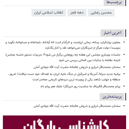
برچسب‌ها
محسن رضایی
دهه فجر
انقلاب اسلامی ایران
آخرین اخبار
معاون پزشکیان: رسانه، زمانی ارزشمند و اثرگذار است که آزادانه، شجاعانه و مسئولانه بگوید و
بنویسد/ دولت هرگز از خبرنگاران نمی‌خواهد نقد را کنار بگذارند
جلسات وبیناری مجلس این هفته چه روزهایی برگزار می شود؟/ جزییات دستور جلسه مجلس/
لایحه مقابله با جنایات بین المللی بررسی می شود
سخنان محمدباقر خرازی و خروش عالمانه حضرت آیت الله جوادی آملی
بیانیه جدید سپاه/ آمریکا و اسرائیل در جنگ علیه ایران به اهداف خود دست نیافتند/ امروز،
منطقه و جهان، شاهد یکی از پیچیده ترین نبردهای تاریخی معاصر است
پیام محمدباقر قالیباف به مناسبت روز خبرنگار/ عارف هم پیام داد
پربیننده‌ترین
سخنان محمدباقر خرازی و خروش عالمانه حضرت آیت الله جوادی آملی