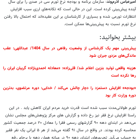
امیرعباس آذرم‌وند
: سازمان برنامه و بودجه نرخ تورم سی در صدی را برای سال
آینده پیش‌بینی کرده است. این در حالی است که تکانه‌های ارزی سبب افزایش
انتظارات تورمی شده و بسیاری از کارشناسان بر این عقیده‌اند که احتمال بالا رفتن
نرخ تورم نسبت به پیش‌بینی‌ها ممکن است.
بیشتر بخوانید:
پیش‌بینی مهم یک کارشناس از وضعیت رفاهی در سال 1404/ عبداللهی: عقب
ماندگی‌های مزدی جبران شود
هزینه واقعی تولید بنزین اعلام شد/ قلی‌زاده: «معادله احمدی‌نژاد» گریبان ایران را
رها نکرده است
«بودجه» افزایش دستمزد را دچار چالش می‌کند / خدایی: دوره مرتضوی، بدترین
دوره وزارت کار بود
تورم طولانی‌مدت سبب شده است قدرت خرید مردم ایران کاهش یابد . در این
راستا افزایش نرخ فقر نیز رخ داده و گزارش ‌های مرکز پژوهش‌های مجلس نشان
می‌دهد در ابتدای دهه ۹۰ گزارشهای رسمی فقرا را معادل ۲۰ درصد جمعیت کشور
محاسبه کرده بودند. در واقع در سال ۹۱ گفته می‌شد از هر ۵ ایرانی یک نفر فقیر
به حساب می‌آید. تحریم‌های ابتدای دهه ۹۰ در میانه همان دهه با برجام رفع