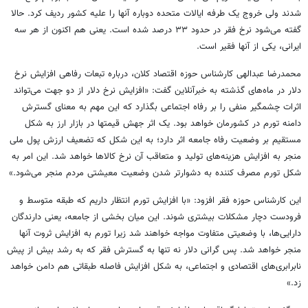
شدند ولی خروج یک طرفه ایالات متحده دوباره آنها را علیه کشور ردیف کرد. حالا
گفته می‌شود نرخ فقر در حدود ۳۳ درصد شده است. یعنی هم اکنون از هر سه
ایرانی، یکی از آنها فقیر است.
محمدرضا عبدالهی کارشناس حوزه اقتصاد کلان، درباره تبعات رفاهی افزایش نرخ
دلار در ماه‌های گذشته به خبرآنلاین گفت: «افزایش نرخ دلار از دو جهت می‌تواند
اثرات چشمگیر منفی را بر رفاه اجتماعی بگذارد که این مهم به معنای گسترش
دامنه تورم در کشورمان خواهد بود. یک اثر جهش قیمتها در بازار ارز به شکل
مستقیم بر وضعیت رفاه جامعه اثر دارد؛‌ به این شکل که تضعیف ارزش پول ملی
منجر به افزایش هزینه‌های تولید و متعاقب آن نرخ کالاها خواهد شد. این امر به
شکل تورم مصرف کننده به دشوارتر شدن وضعیت معیشتی مردم منجر می‌شود.»
این کارشناس حوزه فقر افزود: «با افزایش تورم انتظار داریم که طبقه متوسط و
فرودست دچار مشکلات بیشتری شوند. این میان بخشی از جامعه، یعنی دارندگان
دارایی‌ها، با وضعیتی متفاوت مواجه خواهند شد زیرا تورم به افزایش ثروت آنها
منجر خواهد شد. پس گرانی دلار نه تنها به گسترش فقر که به رشد بیش از پیش
نابرابری‌های اقتصادی و اجتماعی، به شکل افزایش فاصله طبقاتی هم دامن خواهد
زد.»