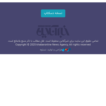
نسخه دسکتاپ
تمامی حقوق این سایت برای خبرآنلاین محفوظ است. نقل مطالب با ذکر منبع بلامانع است.
Copyright © 2025 khabaronline News Agancy, All rights reserved
طراحی و تولید: نستوه