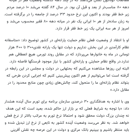
مطالعات گوناگون نشان می‌دهند که در چند دهه گذشته وضعیت فقر در میانه
دهه ۸۰ مناسب‌تر از بعد و قبل آن بود. در سال ۸۴ گفته می‌شد ۱۰ درصد مردم
زیر خط فقر بودند و اکنون این نرخ حدود ۳۳ درصد از جامعه را در برگرفته است.
به زبان ساده‌تر از هر ۱۰ ایرانی یک نفر در میانه دهه ۸۰ فقیر محسوب می‌شد و
امروز از هر سه ایرانی یک زیر خط فقر قرار دارد.
او با انتقاد از وضعیت فعلی نظام حمایت یارانه‌ای در کشور توضیح داد:‌ «متاسفانه
نظام کارآمدی در این بخش نداریم و دولت تنها یک یارانه نقدی۳۰۰ تا ۴۰۰ هزار
تومانی در ماه به خانوارها می‌پردازد که در مقابل روند تورمی هیچ انعطافی هم
ندارد.در واقع نظام حمایتی و یارانه‌ای کشور با نیاز موجود فرسنگها فاصله دارد.
البته این روزها مشاهده می‌کنیم که بحثهایی در دولت و مجلس در این رابطه در
گرفته است اما می‌توانیم از هم اکنون پیش‌بینی کنیم که اجرایی کردن طرحی که
بتواند نظام یارانه‌ای ما را متحول کند، چالش‌های زیادی چون منابع محدود را در
مقابل دارد.»
وی با اشاره به هدفگذاری ۳۰ درصدی سازمان برنامه برای تورم سال آینده هشدار
داد: «با توجه به شرایط فعلی که بر بازار ارز حاکم شده، بعید است که این هدف
نه چندان بزرگ دولت محقق شود و احتمالا نرخ تورم به مراتب بالاتر از نرخ فعلی
خواهد شد. به نظر می‌رسد وضعیت آینده کشور به تابعی از نرخ ارز تبدیل شده و
باید منتظر باشیم و ببینیم بانک مرکزی و دولت در این عرصه چه نقش آفرینی