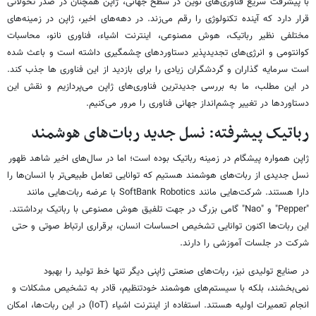
با پیشرفت سریع فناوری‌های نوین در سطح جهانی، ژاپن همچنان در صدر تحولاتی
قرار دارد که آینده تکنولوژی را رقم می‌زند. در دهه‌های اخیر، ژاپن در زمینه‌های
مختلفی نظیر رباتیک، هوش مصنوعی، اینترنت اشیاء، فناوری نانو، محاسبات
کوانتومی و انرژی‌های تجدیدپذیر دستاوردهای چشمگیری داشته است و باعث شده
است سرمایه گذاران و گردشگران زیادی را برای بازدید از این فناوری ها جذب کند.
در این مطلب، ما به بررسی جدیدترین فناوری‌های ژاپن می‌پردازیم و نقش این
دستاوردها در تغییر چشم‌انداز جهانی فناوری را مرور می‌کنیم.
رباتیک پیشرفته: نسل جدید ربات‌های هوشمند
ژاپن همواره پیشگام در زمینه رباتیک بوده است؛ اما در سال‌های اخیر شاهد ظهور
نسل جدیدی از ربات‌های هوشمند هستیم که توانایی تعامل طبیعی‌تر با انسان‌ها را
دارا هستند. شرکت‌هایی مانند SoftBank Robotics با عرضه ربات‌هایی مانند
"Pepper" و "Nao" گامی بزرگ در جهت تلفیق هوش مصنوعی با رباتیک برداشتند.
این ربات‌ها اکنون توانایی تشخیص احساسات انسان، برقراری ارتباط صوتی و حتی
شرکت در جلسات آموزشی را دارند.
در صنایع تولیدی نیز، ربات‌های صنعتی ژاپنی دیگر تنها خط تولید را بهبود
نمی‌بخشند، بلکه با سیستم‌های هوشمند خودتنظیم، قادر به تشخیص مشکلات و
انجام تعمیرات اولیه هستند. استفاده از اینترنت اشیاء (IoT) در این ربات‌ها، امکان