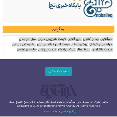
وبگردی
خبرآنلاین
راه نو آنلاین
بازی آنلاین
قیمت تلویزیون سونی
مبل مینیمال
جراح بینی گوشتی
پرشین هتل
قیمت آهن فولاد ایرانیان
اعتبارسنجی بانکی
قیمت طلا امروز
بلیط قطار
شرکت رادوکو
قیمت پروفیل
سایت یوتوتایمز
نسخه دسکتاپ
تمامی حقوق این سایت برای خبرآنلاین محفوظ است. نقل مطالب با ذکر منبع بلامانع است.
Copyright © 2025 khabaronline News Agancy, All rights reserved
طراحی و تولید: نستوه