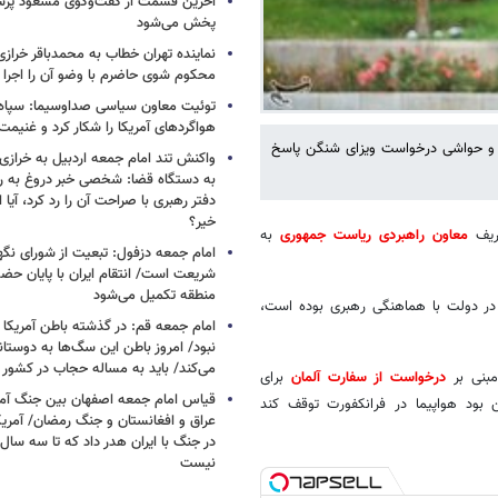
آخرین قسمت از گفت‌وگوی مسعود پز
پخش می‌شود
نماینده تهران خطاب به محمدباقر خرازی
محکوم شوی حاضرم با وضو آن را اجرا 
توئیت معاون سیاسی صداوسیما: سپاه ب
هواگردهای آمریکا را شکار کرد و غنیم
 و حواشی درخواست ویزای شنگن پاسخ
واکنش تند امام جمعه اردبیل به خرازی
به دستگاه قضا: شخصی خبر دروغ به 
دفتر رهبری با صراحت آن را رد کرد، آیا
خیر؟
ظریف
معاون راهبردی ریاست جمهوری
به
امام جمعه دزفول: تبعیت از شورای نگه
شریعت است/ انتقام ایران با پایان حضور
منطقه تکمیل می‌شود
 در دولت با هماهنگی رهبری بوده است،
امام جمعه قم: در گذشته باطن آمریکا و
نبود/ امروز باطن این سگ‌ها به دوست
می‌کند/ باید به مساله حجاب در کشور
مبنی بر
درخواست از سفارت آلمان
برای
قیاس امام جمعه اصفهان بین جنگ آمری
د هواپیما در فرانکفورت توقف کند
در جنگ با ایران هدر داد که تا سه سال 
نیست