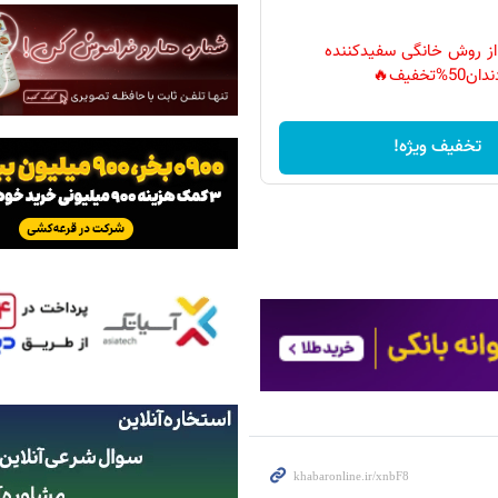
 از روش خانگی سفیدکننده
دان50%تخفیف🔥
تخفیف ویژه!