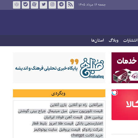
جمعه ۱۶ مرداد ۱۴۰۵
انتشارات
وبلاگ
استان‌ها
وبگردی
خبرآنلاین
راه نو آنلاین
بازی آنلاین
قیمت تلویزیون سونی
مبل مینیمال
جراح بینی گوشتی
پرشین هتل
قیمت آهن فولاد ایرانیان
اعتبارسنجی بانکی
قیمت طلا امروز
بلیط قطار
شرکت رادوکو
قیمت پروفیل
سایت یوتوتایمز
خرید اکانت chatgpt