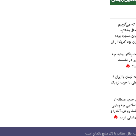
که می‌گوییم
حال مذاکره
ران معجزه بود/
ن بود آمریکا از آن
برنگار بودید چه
ور در نشست
د؟
لبنان با ایران /
ی با حزب نزدیک
 جدید منطقه /
اسلامی چه پیامی
لث ریاض، آنکارا و
 امنیتی غرب
 نقل مطالب با ذکر منبع بلامانع است.