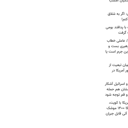
شکیان امشب
: اگر به شلاق
کنم!
ا پدافند بومی
ت گرفت
/ عاملی خطاب
رهبری بست و
 این جرم است یا
بان تبعیت از
 آمریکا در
 اسرائیل آشکار
انشان هم حمله
 و قم توجه شود
کا با کویت،
عراق و افغانستان و جنگ رمضان/ آمریکا ۱۴۰۰ موشک
آتی قابل جبران