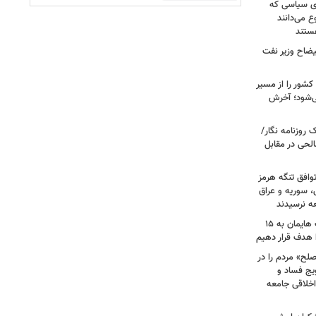
ای سیاسی که
ع می‌دانند
ستند
یضاح وزیر نفت
شور را از مسیر
ی‌شود؛ آخرش
روزنامه نگار/
حی در مقابل
وافق تنگه هرمز
ی، سوریه و عراق
عه نرسیدند
امام‌ جمعه اهواز: با افزایش برد موشک هایمان به ۱۵
ا هدف قرار دهیم
لح» مردم را در
یج فساد و
اخلاقی جامعه