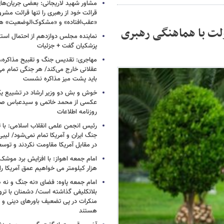
مشاور شهید لاریجانی: بعضی جریان‌ه
قرائت خود از رهبری را تنها قرائت مشرو
«عقب‌افتاده» و «مشکوک‌الوضعیت» ه
لت با هماهنگی رهبری
نماینده مجلس دوازدهم از احتمال است
پزشکیان گفت + جزئیات
مهاجری: تقدیس جنگ و تقبیح مذاکره، ک
عقلانی خارج می‌کند/ هر جنگی تمام م
باید پشت میز مذاکره نشست
خوش و بش دو وزیر ارشاد در تشییع یک 
عکسی از محمد خاتمی و سیدعباس صال
روزنامه اطلاعات
رئیس انجمن علمی انقلاب اسلامی: با ت
جنگ ایران و آمریکا تمام نمی‌شود/ لیب
در مقابل آمریکا مقاومت نکردند و توس
هزار کیلومتر می خواهیم عمق آمریکا ر
امام جمعه پاوه: فضای «نه جنگ و نه ص
بلاتکلیفی گذاشته است/ دشمنان با ترو
منکرات در پی تضعیف باورهای دینی و 
هستند