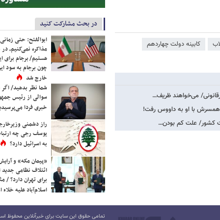
در بحث مشارکت کنید
ابوالفتح: حتی زمانی 
اب
کابینه دولت چهاردهم
مذاکره نمی‌کنیم، در 
هستیم/ برجام برای ای
چون برجام به سود ایرا
خارج شد
شما نظر بدهید/ اگر خ
قانونی/ می‌خواهند ظریف…
سوالی از رئیس جمه
خبری فردا می‌پرسیدی
 همسرش با او به داووس رفت!
ارت کشور/ علت کم بودن…
راز دشمنی وزیرخارجه 
یوسف رجی چه ارتباط
به اسرائیل دارد؟
«پیمان مکه» و آرایش
ائتلاف نظامی جدید 
برای تهران دارد؟ / مث
اسلام‌آباد علیه خلاء
تمامی حقوق این سایت برای خبرآنلاین محفوظ است.