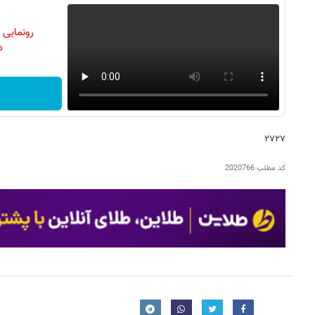
رونمایی
دن
۲۷۲۷
کد مطلب
2020766