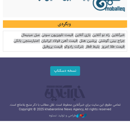
وبگردی
خبرآنلاین
راه نو آنلاین
بازی آنلاین
قیمت تلویزیون سونی
مبل مینیمال
جراح بینی گوشتی
پرشین هتل
قیمت آهن فولاد ایرانیان
اعتبارسنجی بانکی
قیمت طلا امروز
بلیط قطار
شرکت رادوکو
قیمت پروفیل
نسخه دسکتاپ
تمامی حقوق این سایت برای خبرآنلاین محفوظ است. نقل مطالب با ذکر منبع بلامانع است.
Copyright © 2025 khabaronline News Agancy, All rights reserved
طراحی و تولید: نستوه