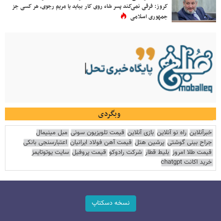
کروز: فرقی نمی‌کند پسر شاه روی کار بیاید یا مریم رجوی، هر کسی جز
جمهوری اسلامی
وبگردی
خبرآنلاین
راه نو آنلاین
بازی آنلاین
قیمت تلویزیون سونی
مبل مینیمال
جراح بینی گوشتی
پرشین هتل
قیمت آهن فولاد ایرانیان
اعتبارسنجی بانکی
قیمت طلا امروز
بلیط قطار
شرکت رادوکو
قیمت پروفیل
سایت یوتوتایمز
خرید اکانت chatgpt
نسخه دسکتاپ