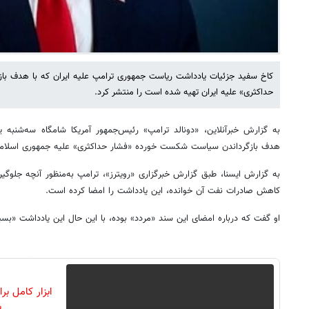
کاخ سفید جزئیات یادداشت ریاست جمهوری ترامپ علیه ایران که با هدف ب
حداکثری» علیه ایران تهیه شده است را منتشر کرد.
به گزارش خبرآنلاین، «دونالد ترامپ» رئیس‌جمهور آمریکا شامگاه سه‌شنب
هدف بازگرداندن سیاست شکست خورده «فشار حداکثری» علیه جمهوری اسلامی ا
به گزارش ایسنا، طبق گزارش خبرگزاری «رویترز»، ترامپ به‌منظور آنچه جلوگیر
کاهش صادرات نفت آن خوانده، این یادداشت را امضا کرده است.
او گفت که درباره امضای این سند «مردد» بوده، با این حال این یادداشت «بس
ابزار کامل ب
ب