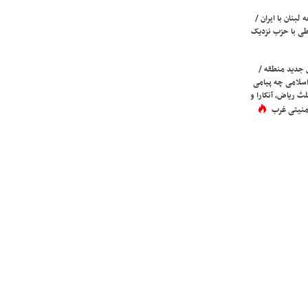
لبنان با ایران /
ی با حزب نزدیک
 جدید منطقه /
اسلامی چه پیامی
لث ریاض، آنکارا و
 امنیتی غرب