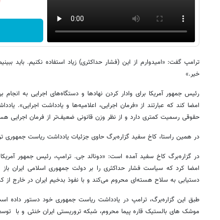
ترامپ گفت: «امیدوارم از این (فشار حداکثری) زیاد استفاده نکنیم. باید ببینیم آ
خیر.»
رئیس‌ جمهور آمریکا برای وادار کردن نهادها و دستگاه‌های اجرایی به انجام 
امضا کند که عبارتند از «فرمان اجرایی، اعلامیه‌ها و یادداشت اجرایی». یاددا
حقوقی رسمیت کمتری دارد و از نظر وزن قانونی ضعیف‌تر از فرمان اجرایی هست
در همین راستا، کاخ سفید گزاره‌برگ حاوی جزئیات یادداشت ریاست جمهوری ترا
در گزاره‌برگ کاخ سفید آمده است: «دونالد جی. ترامپ، رئیس جمهور آمریک
امضا کرد که سیاست فشار حداکثری را بر دولت جمهوری اسلامی ایران باز می‌
دستیابی به سلاح هسته‌ای محروم می‌کند و با نفوذ بدخیم ایران در خارج از کش
طبق این گزاره‌برگ، ترامپ در یادداشت ریاست جمهوری خود دستور داده است
موشک های بالستیک قاره پیما محروم، شبکه تروریستی ایران خنثی و با توس