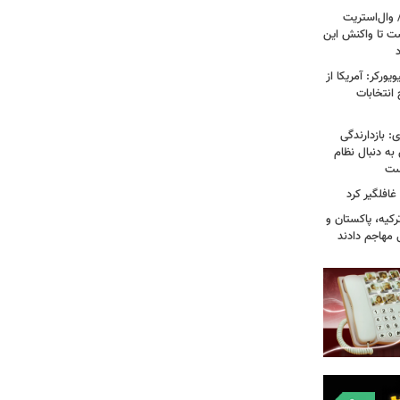
 وال‌استریت
ست تا واکنش این
ورکر: آمریکا از
 انتخابات
: بازدارندگی
 به دنبال نظام
است
غافلگیر کرد
کیه، پاکستان و
 مهاجم دادند