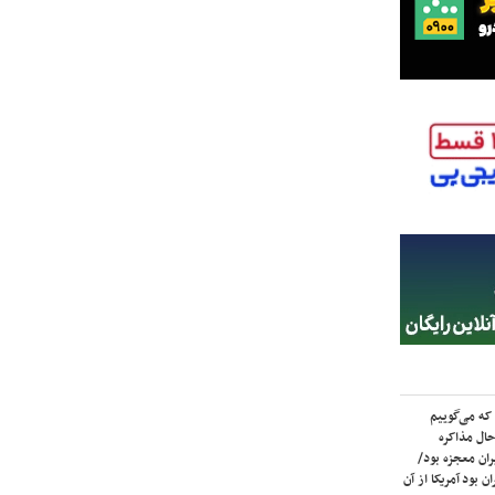
که می‌گوییم
حال مذاکره
ران معجزه بود/
ن بود آمریکا از آن