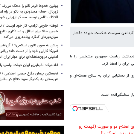
پوتین خطوط قرمز ناتو را محک می‌زند /
ژورنال: حمله محدودی به ناتو در راه ا
ائتلاف نظامی توسط مسکو ارزیابی شود
توطئه خارجی ترامپ کار خود اوست / نیوی
همین حالا برای ابطال و دستکاری نتایج
ازگرداندن سیاست شکست خورده «فشار
میان‌دوره‌ای کنگره برنامه‌ریزی می‌کند
پیش به سوی ناتوی اسلامی؟ / گل‌عنبری
آمریکا کارایی خود را از دست داد؛ ریاض
ه یادداشت ریاست جمهوری مشخصی را با
امنیتی درون‌منطقه‌ای برای مهار ایران 
یران را امضا کرد.
آتلانتیک: تاب‌آوری ایران دولت ترامپ را 
نخستین پیمان دفاع جمعی اسلامی / تر
ی از دستیابی ایران به سلاح هسته‌ای و
عربستان به یکدیگر تعهد دفاع در مقابل
یار سختگیرانه» است.
رای اصلاح مو و صورت (قیمت رو
بینی باور نمیکنی!)