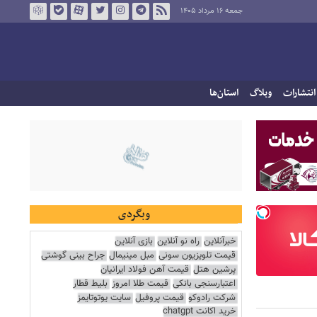
جمعه ۱۶ مرداد ۱۴۰۵
انتشارات
وبلاگ
استان‌ها
وبگردی
خبرآنلاین
راه نو آنلاین
بازی آنلاین
قیمت تلویزیون سونی
مبل مینیمال
جراح بینی گوشتی
پرشین هتل
قیمت آهن فولاد ایرانیان
اعتبارسنجی بانکی
قیمت طلا امروز
بلیط قطار
شرکت رادوکو
قیمت پروفیل
سایت یوتوتایمز
خرید اکانت chatgpt