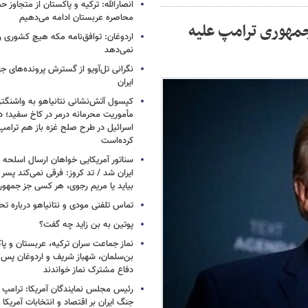
انصارالله: ترکیه و پاکستان از متجاوز ح
محاصره عربستان ادامه می‌دهیم
جمهوری ترامپ علیه
اردوغان: توافق‌نامه مکه هیچ کشوری ر
نمی‌دهد
نگرانی تل‌آویو از گسترش پرونده‌های ج
ایران
کپسول آتش‌نشانی نتانیاهو به واشنگتن
مأموریت محرمانه درمر در کاخ سفید؛ دو
اسرائیل در طرح صلح غزه باز هم ترام
کرده‌است
سناتور آمریکایی خواهان ارسال اسلحه
ایران شد / تد کروز: فرقی نمی‌کند پسر 
بیاید یا مریم رجوی، هر کسی جز جمهو
تماس تلفنی مودی و نتانیاهو درباره تح
پوتین به بن زاید چه گفت؟
نماز جماعت سران ترکیه، عربستان و پ
بن‌سلمان، شهباز شریف و اردوغان پس ا
دفاع مشترک نماز خواندند
رئیس مجلس نمایندگان آمریکا: ترامپ 
جنگ ایران بر اقتصاد و انتخابات آمریکا