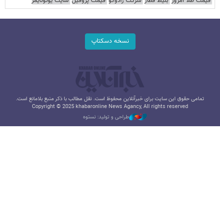
قیمت طلا امروز
بلیط قطار
شرکت رادوکو
قیمت پروفیل
سایت یوتوتایمز
نسخه دسکتاپ
تمامی حقوق این سایت برای خبرآنلاین محفوظ است. نقل مطالب با ذکر منبع بلامانع است.
Copyright © 2025 khabaronline News Agancy, All rights reserved
طراحی و تولید: نستوه