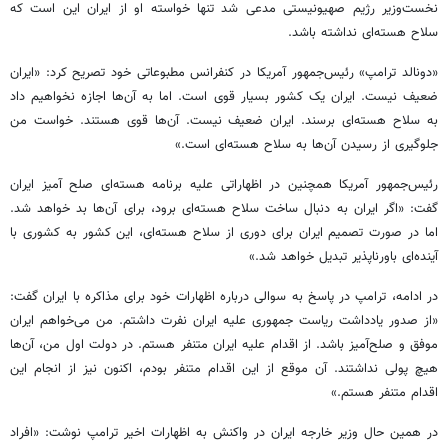
نخست‌وزیر رژیم صهیونیستی مدعی شد تنها خواسته او از ایران این است که
سلاح هسته‌ای نداشته باشد.
«دونالد ترامپ» رئیس‌جمهور آمریکا در کنفرانس مطبوعاتی خود تصریح کرد: «ایران
ضعیف نیست. ایران یک کشور بسیار قوی است. اما به آن‌ها اجازه نخواهیم داد
به سلاح هسته‌ای برسند. ایران ضعیف نیست. آن‌ها قوی هستند. خواست من
جلوگیری از رسیدن آن‌ها به سلاح هسته‌ای است.»
رئیس‌جمهور آمریکا همچنین در اظهاراتی علیه برنامه هسته‌ای صلح آمیز ایران
گفت: «اگر ایران به دنبال ساخت سلاح هسته‌ای برود، برای آن‌ها بد خواهد شد.
اما در صورت تصمیم ایران برای دوری از سلاح هسته‌ای، این کشور به کشوری با
آینده‌ای باورناپذیر تبدیل خواهد شد.»
در ادامه، ترامپ در پاسخ به سوالی درباره اظهارات خود برای مذاکره با ایران گفت:
«از صدور یادداشت ریاست جمهوری علیه ایران نفرت داشتم. من می‌خواهم ایران
موفق و صلح‌آمیز باشد. از اقدام علیه ایران متنفر هستم. در دولت اول من، آن‌ها
هیچ پولی نداشتند. آن موقع از این اقدام متنفر بودم، اکنون نیز از انجام این
اقدام متنفر هستم.»
در همین حال وزیر خارجه ایران در واکنش به اظهارات اخیر ترامپ نوشت: «افراد