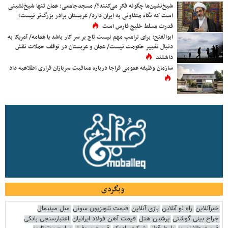
شیخ‌نشین‌ها چگونه فکر می‌کنند؟/ مسجدجامعی: عمان تنها شیخ‌نشینی
است که نگاه متفاوتی به ایران دارد/ عربستان برادر بزرگ‌تر نیست؛
قدرت مسلط خلیج فارس است
ابوالفتح: برای ترامپ مهم نیست تاج بر سر کار باشد یا عمامه/ آمریکا به
دنبال تغییر حکومت نیست/ عمان و عربستان در توقف حملات نقش
داشتند
سازمان وظیفه عمومی فراجا درباره معافیت سربازان فراری اطلاعیه داد
وبگردی
خبرآنلاین
راه نو آنلاین
بازی آنلاین
قیمت تلویزیون سونی
مبل مینیمال
جراح بینی گوشتی
پرشین هتل
قیمت آهن فولاد ایرانیان
اعتبارسنجی بانکی