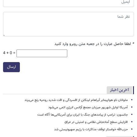
*
لطفا حاصل عبارت را در جعبه متن روبرو وارد کنید
4 + 0 =
ارسال
آخرین اخبار
ملوانان ناو هواپیمابر آبراهام لینکلن از افسردگی و افت شدید روحیه رنج می‌برند
آمریکا اوایل شهریور میزبان مجمع آژانس انرژی اتمی می‌شود
جانسون: ترامپ از پیامدهای جنگ با ایران برای آمریکایی‌ها آگاه است
افزایش سطح آماده‌باش نظامی و امنیتی در عراق
حزب‌الله خواستار توقف مذاکرات با رژیم صهیونیستی شد